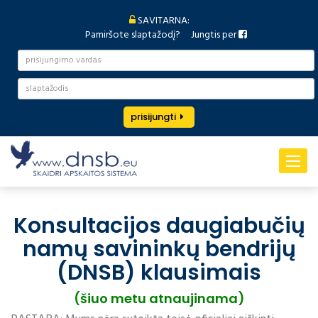
SAVITARNA:
Pamiršote slaptažodį?
Jungtis per
prisijungti
Toggle
navigat
Konsultacijos daugiabučių
namų savininkų bendrijų
(DNSB) klausimais
(šiuo metu atnaujinama)