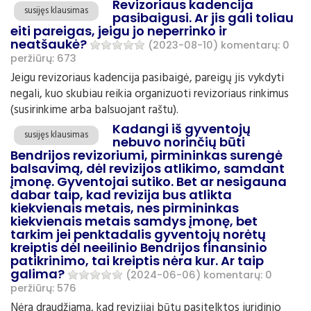
Revizoriaus kadencija
susijęs klausimas
pasibaigusi. Ar jis gali toliau
eiti pareigas, jeigu jo neperrinko ir
neatšaukė?
(2023-08-10)
komentarų: 0
peržiūrų: 673
Jeigu revizoriaus kadencija pasibaigė, pareigų jis vykdyti
negali, kuo skubiau reikia organizuoti revizoriaus rinkimus
(susirinkime arba balsuojant raštu).
Kadangi iš gyventojų
susijęs klausimas
nebuvo norinčių būti
Bendrijos revizoriumi, pirmininkas surengė
balsavimą, dėl revizijos atlikimo, samdant
įmonę. Gyventojai sutiko. Bet ar nesigauna
dabar taip, kad revizija bus atlikta
kiekvienais metais, nes pirmininkas
kiekvienais metais samdys įmonę, bet
tarkim jei penktadalis gyventojų norėtų
kreiptis dėl neeilinio Bendrijos finansinio
patikrinimo, tai kreiptis nėra kur. Ar taip
galima?
(2024-06-06)
komentarų: 0
peržiūrų: 576
Nėra draudžiama, kad revizijai būtų pasitelktos juridinio