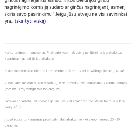
ginčus nagrinėjantis asmuo. Kitos bendrijos ginčų
nagrinėjimo komisiją sudaro ar ginčus nagrinėjantį asmenį
skiria savo pasirinkimu.“ Jeigu jūsų atveju ne visi savininkai
yra... (
skaityti viską
)
Konsultavimas - nemokamas. Prieš pateikdami klausimą peržiūrėkite jau atsakytus
klausimus - galbūt jis jau atsakytas!
Klausimus formuluokite kuo trumpesnius, aiškesnius bei taisyklinga lietuvių kalba!
Visada labai malonu sulaukti padėkų, tačiau neterškime užduodamų klausimų formos
(mes klausimų stengiamės nekoreguoti).
Padėkas ar pastebėjimus visada galima išreikšti komentaruose. Mums tai reiškia labai
daug. AČIŪ!
Į susikaupusius klausimus pagal galimybes atsakysime kiekvieno mėnesio 20 - 30
dienomis.