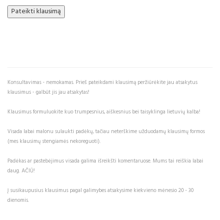
Konsultavimas - nemokamas. Prieš pateikdami klausimą peržiūrėkite jau atsakytus
klausimus - galbūt jis jau atsakytas!
Klausimus formuluokite kuo trumpesnius, aiškesnius bei taisyklinga lietuvių kalba!
Visada labai malonu sulaukti padėkų, tačiau neterškime užduodamų klausimų formos
(mes klausimų stengiamės nekoreguoti).
Padėkas ar pastebėjimus visada galima išreikšti komentaruose. Mums tai reiškia labai
daug. AČIŪ!
Į susikaupusius klausimus pagal galimybes atsakysime kiekvieno mėnesio 20 - 30
dienomis.