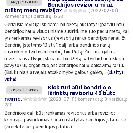
susijęs klausimas
Bendrijos revizoriumi už
atliktą metų reviziją?
(2022-02-01)
komentarų: 1
peržiūrų: 1258
Geriausia revizijai skiriamą biudžetą nustatyti (patvirtinti)
bendrijos narių visuotiniame susirinkime tuo pačiu metu, kai
yra renkamas revizorius (revizorių renka bendrijos nariai, žr.
Bendrijų įstatymo 18 str. 1 dalį) arba bendrijos narių
susirinkime tvirtinant metinį biudžetą. Žinoma, galima
revizoriaus atlygiui skiriamą biudžetą patvirtinti ir atskirai,
pavyzdžiui, organizuojant bendrijos narių balsavimą raštu.
(Išskirtiniais atvejais atsakomybę galbūt galėtų... (
skaityti
viską
)
Kiek turi būti bendrijoje
susijęs klausimas
išrinktų revizorių 45 buto
name.
(2023-07-11)
komentarų: 0
peržiūrų:
780
Bendrijoje gali būti renkamas revizorius arba revizijos
komisija, pasirinkimas būna nustatytas bendrijos įstatuose
(žiūrėkite jūsų bendrijos įstatus).