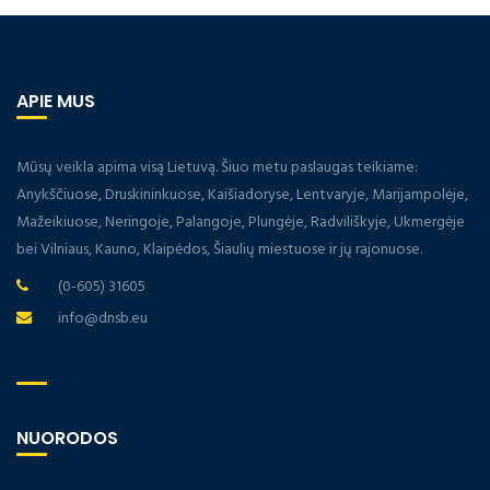
APIE MUS
Mūsų veikla apima visą Lietuvą. Šiuo metu paslaugas teikiame:
Anykščiuose, Druskininkuose, Kaišiadoryse, Lentvaryje, Marijampolėje,
Mažeikiuose, Neringoje, Palangoje, Plungėje, Radviliškyje, Ukmergėje
bei Vilniaus, Kauno, Klaipėdos, Šiaulių miestuose ir jų rajonuose.
(0-605) 31605
info@dnsb.eu
NUORODOS