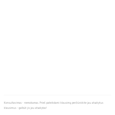
Konsultavimas - nemokamas. Prieš pateikdami klausimą peržiūrėkite jau atsakytus
klausimus - galbūt jis jau atsakytas!