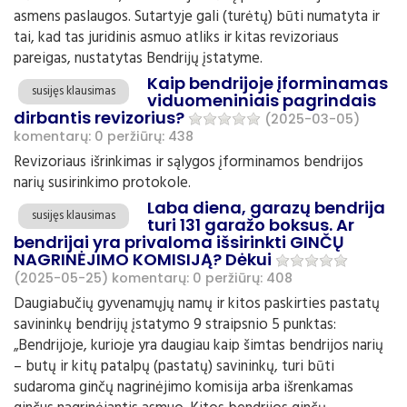
asmens paslaugos. Sutartyje gali (turėtų) būti numatyta ir
tai, kad tas juridinis asmuo atliks ir kitas revizoriaus
pareigas, nustatytas Bendrijų įstatyme.
Kaip bendrijoje įforminamas
susijęs klausimas
viduomeniniais pagrindais
dirbantis revizorius?
(2025-03-05)
komentarų: 0
peržiūrų: 438
Revizoriaus išrinkimas ir sąlygos įforminamos bendrijos
narių susirinkimo protokole.
Laba diena, garazų bendrija
susijęs klausimas
turi 131 garažo boksus. Ar
bendrijai yra privaloma išsirinkti GINČŲ
NAGRINĖJIMO KOMISIJĄ? Dėkui
(2025-05-25)
komentarų: 0
peržiūrų: 408
Daugiabučių gyvenamųjų namų ir kitos paskirties pastatų
savininkų bendrijų įstatymo 9 straipsnio 5 punktas:
„Bendrijoje, kurioje yra daugiau kaip šimtas bendrijos narių
– butų ir kitų patalpų (pastatų) savininkų, turi būti
sudaroma ginčų nagrinėjimo komisija arba išrenkamas