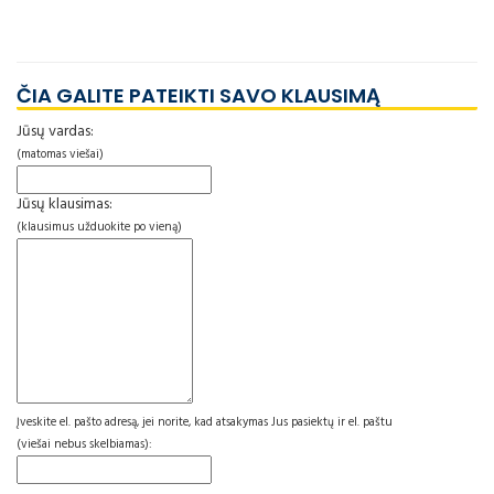
ČIA GALITE PATEIKTI SAVO KLAUSIMĄ
Jūsų vardas:
(matomas viešai)
Jūsų klausimas:
(klausimus užduokite po vieną)
Įveskite el. pašto adresą, jei norite, kad atsakymas Jus pasiektų ir el. paštu
(viešai nebus skelbiamas):