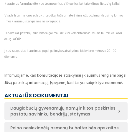
Klausimus formuluokite kuo trumpesnius, aiškesnius bei taisyklinga lietuvių kalba!
Visada labai malonu sulaukti padėkų, tačiau neterškime užduodamų klausimų formos
(mes klausimų stengiamės nekoreguoti).
Padėkas ar pastebėjimus visada galima išreikšti komentaruose. Mums tai reiškia labai
daug. AČIŪ!
Į susikaupusius klausimus pagal galimybes atsakysime kiekvieno mėnesio 20 - 30
dienomis.
Infomuojame, kad konsultacijose atsakymai į klausimus rengiami pagal
Jūsų pateiktą informaciją. Įspėjame, kad tai yra subjektyvi nuomonė.
AKTUALŪS DOKUMENTAI
Daugiabučių gyvenamųjų namų ir kitos paskirties
pastatų savininkų bendrijų įstatymas
Pelno nesiekiančių asmenų buhalterinės apskaitos