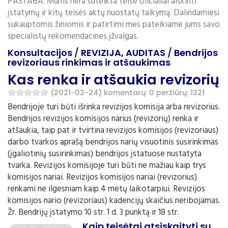
PASTABA: Mums nėra suteikta teisė oficialiai aiškinti
įstatymų ir kitų teisės aktų nuostatų taikymą. Dalindamiesi
sukauptomis žiniomis ir patirtimi mes pateikiame jums savo
specialistų rekomendacines įžvalgas.
Konsultacijos
/
REVIZIJA, AUDITAS
/
Bendrijos
revizoriaus rinkimas ir atšaukimas
Kas renka ir atšaukia revizorių
(2021-02-24)
komentarų: 0
peržiūrų: 1321
Bendrijoje turi būti išrinka revizijos komisija arba revizorius.
Bendrijos revizijos komisijos narius (revizorių) renka ir
atšaukia, taip pat ir tvirtina revizijos komisijos (revizoriaus)
darbo tvarkos aprašą bendrijos narių visuotinis susirinkimas
(įgaliotinių susirinkimas) bendrijos įstatuose nustatyta
tvarka. Revizijos komisijoje turi būti ne mažiau kaip trys
komisijos nariai. Revizijos komisijos nariai (revizorius)
renkami ne ilgesniam kaip 4 metų laikotarpiui. Revizijos
komisijos nario (revizoriaus) kadencijų skaičius neribojamas.
Žr. Bendrijų įstatymo 10 str. 1 d. 3 punktą ir 18 str.
Kaip teisėtai atsiskaityti su