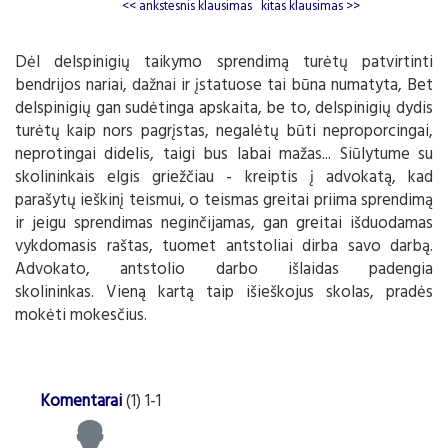
<< ankstesnis klausimas
kitas klausimas >>
Dėl delspinigių taikymo sprendimą turėtų patvirtinti
bendrijos nariai, dažnai ir įstatuose tai būna numatyta, Bet
delspinigių gan sudėtinga apskaita, be to, delspinigių dydis
turėtų kaip nors pagrįstas, negalėtų būti neproporcingai,
neprotingai didelis, taigi bus labai mažas... Siūlytume su
skolininkais elgis griežčiau - kreiptis į advokatą, kad
parašytų ieškinį teismui, o teismas greitai priima sprendimą
ir jeigu sprendimas neginčijamas, gan greitai išduodamas
vykdomasis raštas, tuomet antstoliai dirba savo darbą.
Advokato, antstolio darbo išlaidas padengia
skolininkas. Vieną kartą taip išieškojus skolas, pradės
mokėti mokesčius.
Komentarai
(1) 1-1