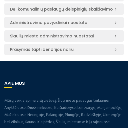
Dėl komunalinių paslaugų delspinigių skaičiavimo
Administravimo pavyzdiniai nuostatai
Šiaulių miesto administravimo nuostatai
Prašymas tapti bendrijos nariu
APIE MUS
Mūsų veikla apima visą Lietuvą. Šiuo metu paslaugas teikiame:
Anykščiuose, Druskininkuose, Kaišiadoryse, Lentvaryje, Marijampolėje,
Mažeikiuose, Neringoje, Palangoje, Plungėje, Radviliškyje, Ukmergėje
bei Vilniaus, Kauno, Klaipėdos, Šiaulių miestuose ir jų rajonuose.