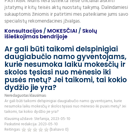
PASTABA: Mums nėra suteikta teisė oficialiai aiškinti
įstatymų ir kitų teisės aktų nuostatų taikymą. Dalindamiesi
sukauptomis žiniomis ir patirtimi mes pateikiame jums savo
specialistų rekomendacines įžvalgas.
Konsultacijos
/
MOKESČIAI
/
Skolų
išieškojimas bendrijoje
Ar gali būti taikomi delspinigiai
daugiabučio namo gyventojams,
kurie nesumoka laiku mokesčių ir
skolos tęsiasi nuo mėnesio iki
pusės metų? Jei taikomi, tai kokio
dydžio jie yra?
Neredaguotas klausimas:
Ar gali būti taikomi delspinigiai daugiabučio namo gyventojams, kurie
nesumoka laiku mokesčių ir skolos tęsiasi nuo mėnesio iki pusės metų? Jei
taikomi, tai kokio dydžio jie yra?
Klausimą uždavė: Stefanija, 2023-05-10
Paskutinė redakcija: 2023-05-10
Reitingas:
(balsavo
0
)