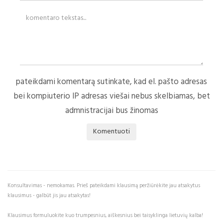
pateikdami komentarą sutinkate, kad el. pašto adresas
bei kompiuterio IP adresas viešai nebus skelbiamas, bet
admnistracijai bus žinomas
Komentuoti
Konsultavimas - nemokamas. Prieš pateikdami klausimą peržiūrėkite jau atsakytus
klausimus - galbūt jis jau atsakytas!
Klausimus formuluokite kuo trumpesnius, aiškesnius bei taisyklinga lietuvių kalba!