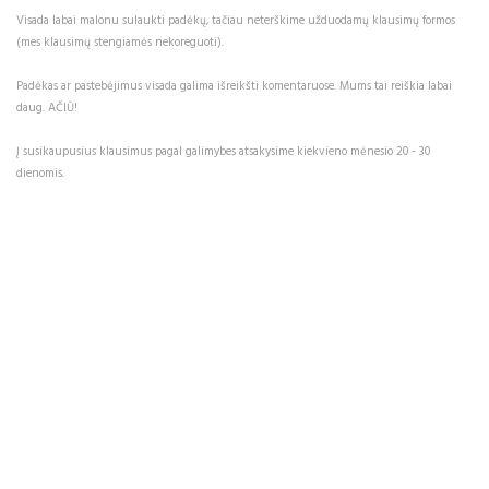
Visada labai malonu sulaukti padėkų, tačiau neterškime užduodamų klausimų formos
(mes klausimų stengiamės nekoreguoti).
Padėkas ar pastebėjimus visada galima išreikšti komentaruose. Mums tai reiškia labai
daug. AČIŪ!
Į susikaupusius klausimus pagal galimybes atsakysime kiekvieno mėnesio 20 - 30
dienomis.