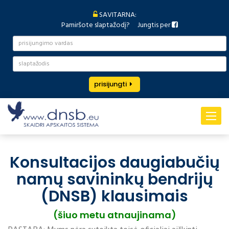
SAVITARNA:
Pamiršote slaptažodį?
Jungtis per
prisijungti
Toggle
navigat
Konsultacijos daugiabučių
namų savininkų bendrijų
(DNSB) klausimais
(šiuo metu atnaujinama)