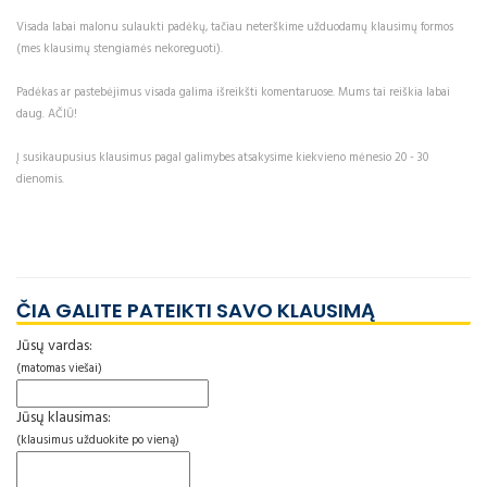
Visada labai malonu sulaukti padėkų, tačiau neterškime užduodamų klausimų formos
(mes klausimų stengiamės nekoreguoti).
Padėkas ar pastebėjimus visada galima išreikšti komentaruose. Mums tai reiškia labai
daug. AČIŪ!
Į susikaupusius klausimus pagal galimybes atsakysime kiekvieno mėnesio 20 - 30
dienomis.
ČIA GALITE PATEIKTI SAVO KLAUSIMĄ
Jūsų vardas:
(matomas viešai)
Jūsų klausimas:
(klausimus užduokite po vieną)