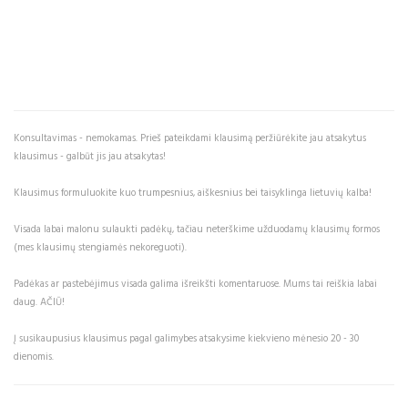
Konsultavimas - nemokamas. Prieš pateikdami klausimą peržiūrėkite jau atsakytus
klausimus - galbūt jis jau atsakytas!
Klausimus formuluokite kuo trumpesnius, aiškesnius bei taisyklinga lietuvių kalba!
Visada labai malonu sulaukti padėkų, tačiau neterškime užduodamų klausimų formos
(mes klausimų stengiamės nekoreguoti).
Padėkas ar pastebėjimus visada galima išreikšti komentaruose. Mums tai reiškia labai
daug. AČIŪ!
Į susikaupusius klausimus pagal galimybes atsakysime kiekvieno mėnesio 20 - 30
dienomis.