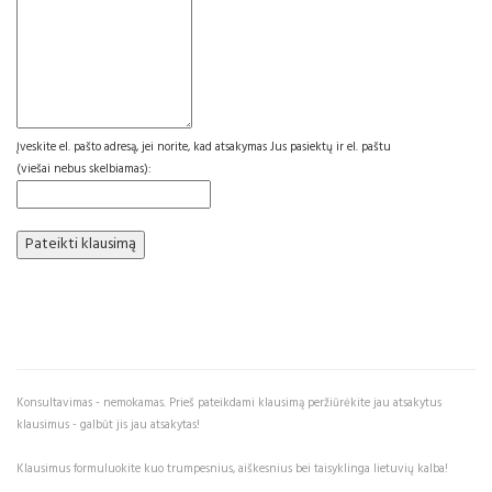
Įveskite el. pašto adresą, jei norite, kad atsakymas Jus pasiektų ir el. paštu
(viešai nebus skelbiamas):
Konsultavimas - nemokamas. Prieš pateikdami klausimą peržiūrėkite jau atsakytus
klausimus - galbūt jis jau atsakytas!
Klausimus formuluokite kuo trumpesnius, aiškesnius bei taisyklinga lietuvių kalba!