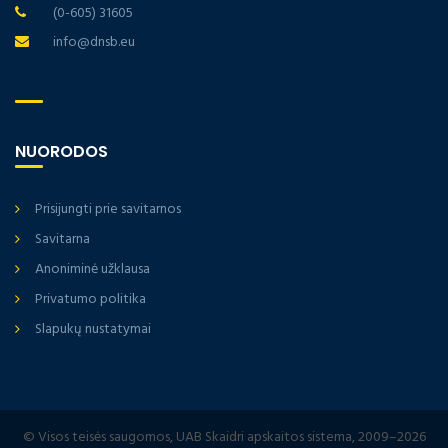
(0-605) 31605
info@dnsb.eu
NUORODOS
Prisijungti prie savitarnos
Savitarna
Anoniminė užklausa
Privatumo politika
Slapukų nustatymai
© Visos teisės saugomos, UAB Skaidri apskaitos sistema, 2009–2026