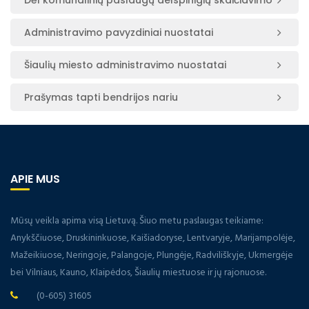
Dėl komunalinių paslaugų delspinigių skaičiavimo
Administravimo pavyzdiniai nuostatai
Šiaulių miesto administravimo nuostatai
Prašymas tapti bendrijos nariu
APIE MUS
Mūsų veikla apima visą Lietuvą. Šiuo metu paslaugas teikiame:
Anykščiuose, Druskininkuose, Kaišiadoryse, Lentvaryje, Marijampolėje,
Mažeikiuose, Neringoje, Palangoje, Plungėje, Radviliškyje, Ukmergėje
bei Vilniaus, Kauno, Klaipėdos, Šiaulių miestuose ir jų rajonuose.
(0-605) 31605