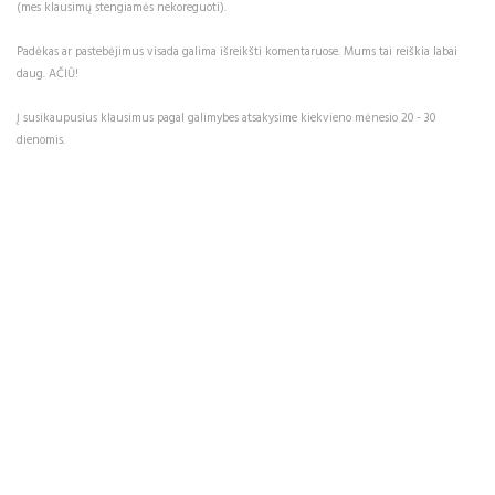
(mes klausimų stengiamės nekoreguoti).
Padėkas ar pastebėjimus visada galima išreikšti komentaruose. Mums tai reiškia labai
daug. AČIŪ!
Į susikaupusius klausimus pagal galimybes atsakysime kiekvieno mėnesio 20 - 30
dienomis.