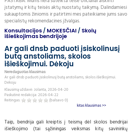
PASTABA: Mums nėra suteikta teisė oficialiai aiškinti
įstatymų ir kitų teisės aktų nuostatų taikymą. Dalindamiesi
sukauptomis žiniomis ir patirtimi mes pateikiame jums savo
specialistų rekomendacines įžvalgas.
Konsultacijos
/
MOKESČIAI
/
Skolų
išieškojimas bendrijoje
Ar gali dnsb paduoti įsiskolinusį
butą anstoliams, skolos
išieškojimui. Dėkoju
Neredaguotas klausimas:
Ar gali dnsb paduoti įsiskolinusį butą anstoliams, skolos išieškojimui.
Dėkoju
Klausimą uždavė: Jolanta, 2026-04-20
Paskutinė redakcija: 2026-04-22
Reitingas:
(balsavo
0
)
kitas klausimas >>
Taip, bendrija gali kreiptis į teismą dėl skolos bendrijai
išieškojimo (tai sąžiningas veiksmas kitų savininkų