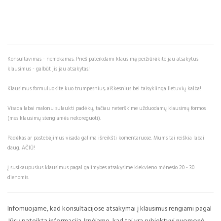
Konsultavimas - nemokamas. Prieš pateikdami klausimą peržiūrėkite jau atsakytus
klausimus - galbūt jis jau atsakytas!
Klausimus formuluokite kuo trumpesnius, aiškesnius bei taisyklinga lietuvių kalba!
Visada labai malonu sulaukti padėkų, tačiau neterškime užduodamų klausimų formos
(mes klausimų stengiamės nekoreguoti).
Padėkas ar pastebėjimus visada galima išreikšti komentaruose. Mums tai reiškia labai
daug. AČIŪ!
Į susikaupusius klausimus pagal galimybes atsakysime kiekvieno mėnesio 20 - 30
dienomis.
Infomuojame, kad konsultacijose atsakymai į klausimus rengiami pagal