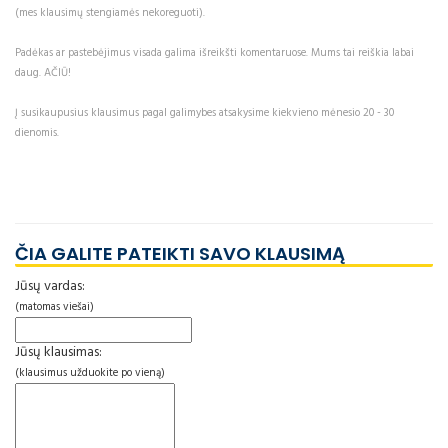
(mes klausimų stengiamės nekoreguoti).
Padėkas ar pastebėjimus visada galima išreikšti komentaruose. Mums tai reiškia labai
daug. AČIŪ!
Į susikaupusius klausimus pagal galimybes atsakysime kiekvieno mėnesio 20 - 30
dienomis.
ČIA GALITE PATEIKTI SAVO KLAUSIMĄ
Jūsų vardas:
(matomas viešai)
Jūsų klausimas:
(klausimus užduokite po vieną)