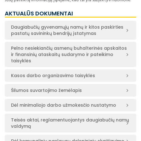
Jūsų pateiktą informaciją. Įspėjame, kad tai yra subjektyvi nuomonė.
AKTUALŪS DOKUMENTAI
Daugiabučių gyvenamųjų namų ir kitos paskirties
pastatų savininkų bendrijų įstatymas
Pelno nesiekiančių asmenų buhalterinės apskaitos
ir finansinių ataskaitų sudarymo ir pateikimo
taisyklės
Kasos darbo organizavimo taisyklės
Šilumos suvartojimo žemėlapis
Dėl minimaliojo darbo užmokesčio nustatymo
Teisės aktai, reglamentuojantys daugiabučių namų
valdymą