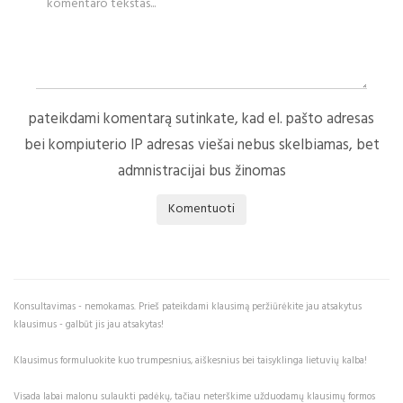
pateikdami komentarą sutinkate, kad el. pašto adresas
bei kompiuterio IP adresas viešai nebus skelbiamas, bet
admnistracijai bus žinomas
Komentuoti
Konsultavimas - nemokamas. Prieš pateikdami klausimą peržiūrėkite jau atsakytus
klausimus - galbūt jis jau atsakytas!
Klausimus formuluokite kuo trumpesnius, aiškesnius bei taisyklinga lietuvių kalba!
Visada labai malonu sulaukti padėkų, tačiau neterškime užduodamų klausimų formos