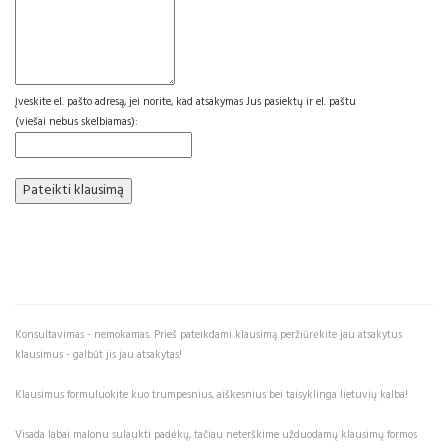
Įveskite el. pašto adresą, jei norite, kad atsakymas Jus pasiektų ir el. paštu
(viešai nebus skelbiamas):
Konsultavimas - nemokamas. Prieš pateikdami klausimą peržiūrėkite jau atsakytus
klausimus - galbūt jis jau atsakytas!
Klausimus formuluokite kuo trumpesnius, aiškesnius bei taisyklinga lietuvių kalba!
Visada labai malonu sulaukti padėkų, tačiau neterškime užduodamų klausimų formos