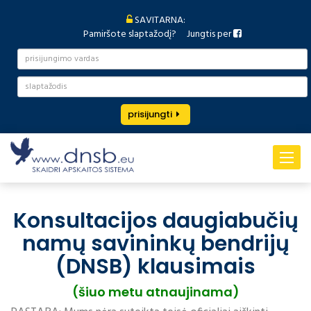
SAVITARNA:
Pamiršote slaptažodį?
Jungtis per
prisijungti
Toggle
navigat
Konsultacijos daugiabučių
namų savininkų bendrijų
(DNSB) klausimais
(šiuo metu atnaujinama)