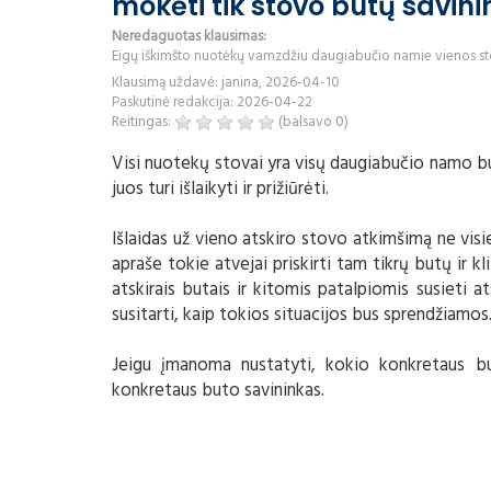
mokėti tik stovo butų savi
Neredaguotas klausimas:
Eigų iškimšto nuotėkų vamzdžiu daugiabučio namie vienos sto
Klausimą uždavė: janina, 2026-04-10
Paskutinė redakcija: 2026-04-22
Reitingas:
(balsavo
0
)
Visi nuotekų stovai yra visų daugiabučio namo but
juos turi išlaikyti ir prižiūrėti.
Išlaidas už vieno atskiro stovo atkimšimą ne vis
apraše tokie atvejai priskirti tam tikrų butų ir k
atskirais butais ir kitomis patalpiomis susieti 
susitarti, kaip tokios situacijos bus sprendžiamos.
Jeigu įmanoma nustatyti, kokio konkretaus bu
konkretaus buto savininkas.