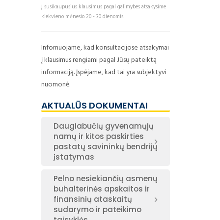
Į susikaupusius klausimus pagal galimybes atsakysime
kiekvieno mėnesio 20 - 30 dienomis.
Infomuojame, kad konsultacijose atsakymai
į klausimus rengiami pagal Jūsų pateiktą
informaciją. Įspėjame, kad tai yra subjektyvi
nuomonė.
AKTUALŪS DOKUMENTAI
Daugiabučių gyvenamųjų
namų ir kitos paskirties
pastatų savininkų bendrijų
įstatymas
Pelno nesiekiančių asmenų
buhalterinės apskaitos ir
finansinių ataskaitų
sudarymo ir pateikimo
taisyklės