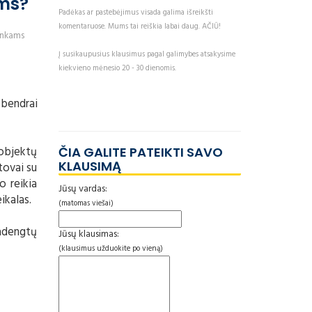
ams?
Padėkas ar pastebėjimus visada galima išreikšti
komentaruose. Mums tai reiškia labai daug. AČIŪ!
ninkams
Į susikaupusius klausimus pagal galimybes atsakysime
kiekvieno mėnesio 20 - 30 dienomis.
 bendrai
 objektų
ČIA GALITE PATEIKTI SAVO
KLAUSIMĄ
tovai su
o reikia
Jūsų vardas:
ikalas.
(matomas viešai)
adengtų
Jūsų klausimas:
(klausimus užduokite po vieną)