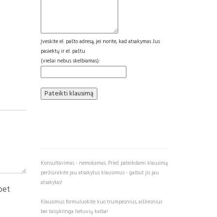
Įveskite el. pašto adresą, jei norite, kad atsakymas Jus
pasiektų ir el. paštu
(viešai nebus skelbiamas):
Konsultavimas - nemokamas. Prieš pateikdami klausimą
peržiūrėkite jau atsakytus klausimus - galbūt jis jau
atsakytas!
bet
Klausimus formuluokite kuo trumpesnius, aiškesnius
bei taisyklinga lietuvių kalba!