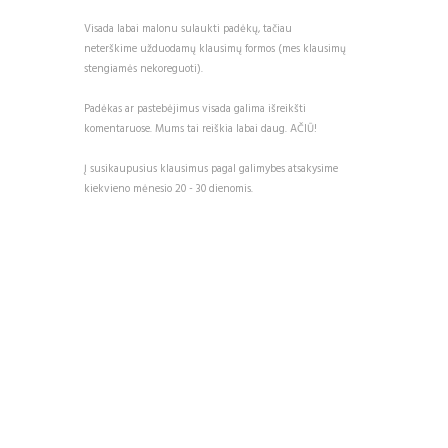
Visada labai malonu sulaukti padėkų, tačiau
neterškime užduodamų klausimų formos (mes klausimų
stengiamės nekoreguoti).
Padėkas ar pastebėjimus visada galima išreikšti
komentaruose. Mums tai reiškia labai daug. AČIŪ!
Į susikaupusius klausimus pagal galimybes atsakysime
kiekvieno mėnesio 20 - 30 dienomis.