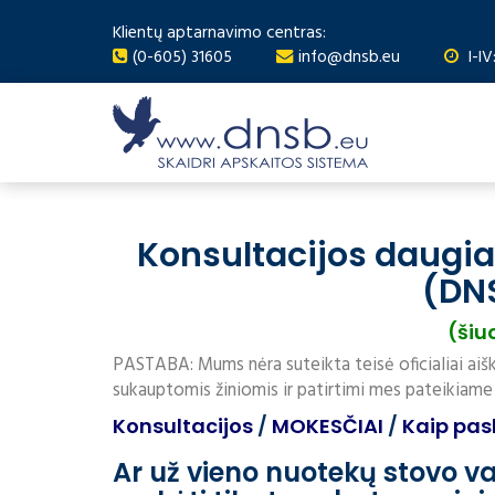
Klientų aptarnavimo centras:
(0-605) 31605
info@dnsb.eu
I-IV
Konsultacijos daugi
(DN
(šiu
PASTABA: Mums nėra suteikta teisė oficialiai aišk
sukauptomis žiniomis ir patirtimi mes pateikiame
Konsultacijos
/
MOKESČIAI
/
Kaip pas
Ar už vieno nuotekų stovo 