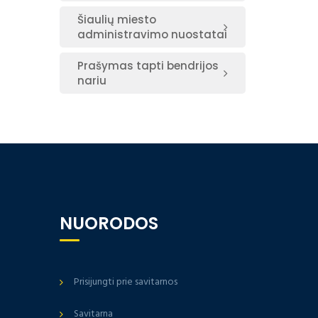
Šiaulių miesto
administravimo nuostatai
Prašymas tapti bendrijos
nariu
NUORODOS
Prisijungti prie savitarnos
Savitarna