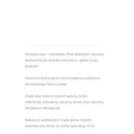
Konsultavimas - nemokamas. Prieš pateikdami klausimą
peržiūrėkite jau atsakytus klausimus - galbūt jis jau
atsakytas!
Klausimus formuluokite kuo trumpesnius, aiškesnius
bei taisyklinga lietuvių kalba!
Visada labai malonu sulaukti padėkų, tačiau
neterškime užduodamų klausimų formos (mes klausimų
stengiamės nekoreguoti).
Padėkas ar pastebėjimus visada galima išreikšti
komentaruose. Mums tai reiškia labai daug. AČIŪ!