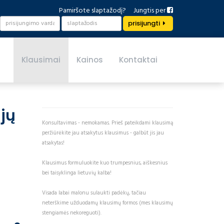
Pamiršote slaptažodį?
Jungtis per
prisijungti
Klausimai
Kainos
Kontaktai
jų
Konsultavimas - nemokamas. Prieš pateikdami klausimą
peržiūrėkite jau atsakytus klausimus - galbūt jis jau
atsakytas!
Klausimus formuluokite kuo trumpesnius, aiškesnius
bei taisyklinga lietuvių kalba!
Visada labai malonu sulaukti padėkų, tačiau
neterškime užduodamų klausimų formos (mes klausimų
stengiamės nekoreguoti).