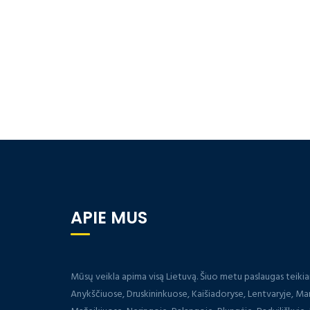
APIE MUS
Mūsų veikla apima visą Lietuvą. Šiuo metu paslaugas teiki
Anykščiuose, Druskininkuose, Kaišiadoryse, Lentvaryje, Ma