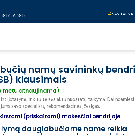
SAVITARNA:
: 8-17 V: 8-12
abučių namų savininkų bendri
SB) klausimais
o metu atnaujinama)
inti įstatymų ir kitų teisės aktų nuostatų taikymą. Dalindamiesi
 jums savo specialistų rekomendacines įžvalgas.
kirstomi (priskaitomi) mokesčiai bendrijoje
valymą daugiabučiame name reikia