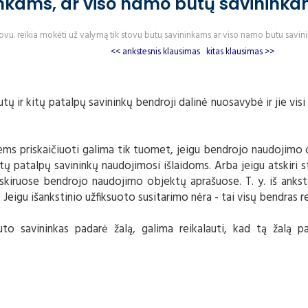
ninkams, ar viso namo butų savinink
vu. reikia mokėti už valymą tik stovu butu savininkams ar viso namo butu savi
<< ankstesnis klausimas
kitas klausimas >>
ų ir kitų patalpų savininkų bendroji dalinė nuosavybė ir jie visi
iems priskaičiuoti galima tik tuomet, jeigu bendrojo naudojimo
litų patalpų savininkų naudojimosi išlaidoms. Arba jeigu atskiri s
atskiruose bendrojo naudojimo objektų aprašuose. T. y. iš ankst
 Jeigu išankstinio užfiksuoto susitarimo nėra - tai visų bendras re
to savininkas padarė žalą, galima reikalauti, kad tą žalą p