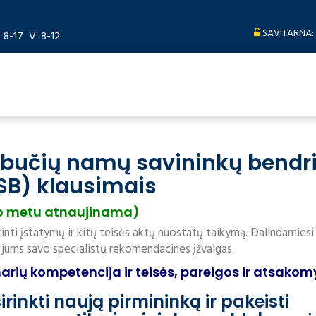
SAVITARNA:
: 8-17 V: 8-12
abučių namų savininkų bendri
SB) klausimais
o metu atnaujinama)
inti įstatymų ir kitų teisės aktų nuostatų taikymą. Dalindamiesi
 jums savo specialistų rekomendacines įžvalgas.
arių kompetencija ir teisės, pareigos ir atsako
rinkti naują pirmininką ir pakeisti