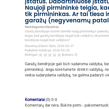
įstatus. Dabartiniuose įstat
Naujoji pirmininkė teigia, k
tik pirmininkas. Ar tai ties
garažų (negyvenamų patalpų
Neredaguotas klausimas:
Garažų bendrijoje norime išsirinkti naują pirmininką ir pakeisti
teigia, kad garažų bendrijoje negali būti valdybos, tik pirmi
bendrijose negali būti valdybos?
Klausimą uždavė: Rytis, 2026-04-27
Paskutinė redakcija: 2026-04-29
Reitingas:
(balsavo
0
)
Garažų bendrijoje gali būti sudaroma valdyba, be
pirmininku). Jeigu norėtumėte išrinkti valdybą, re
veikia sudarydama valdybą, tai galima padaryti vien
Komentarai
(0) 0-0
Komentarų dar nėra. Būkite pirmi - pakomentuoki