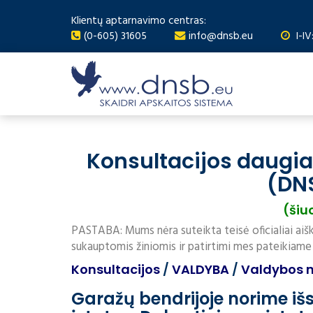
Klientų aptarnavimo centras:
(0-605) 31605
info@dnsb.eu
I-IV
Konsultacijos daugi
(DN
(šiu
PASTABA: Mums nėra suteikta teisė oficialiai aišk
sukauptomis žiniomis ir patirtimi mes pateikiame
Konsultacijos
/
VALDYBA
/
Valdybos n
Garažų bendrijoje norime išsi