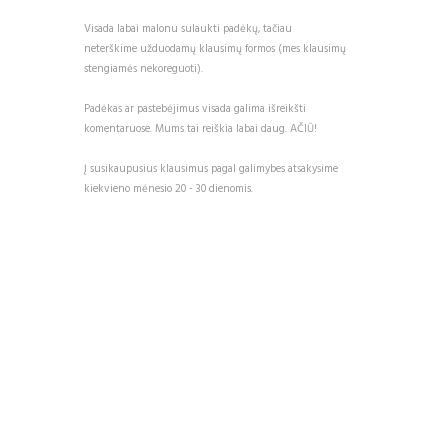
Visada labai malonu sulaukti padėkų, tačiau
neterškime užduodamų klausimų formos (mes klausimų
stengiamės nekoreguoti).
Padėkas ar pastebėjimus visada galima išreikšti
komentaruose. Mums tai reiškia labai daug. AČIŪ!
Į susikaupusius klausimus pagal galimybes atsakysime
kiekvieno mėnesio 20 - 30 dienomis.