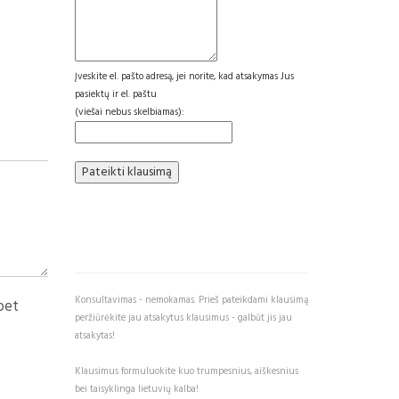
Įveskite el. pašto adresą, jei norite, kad atsakymas Jus
pasiektų ir el. paštu
(viešai nebus skelbiamas):
Konsultavimas - nemokamas. Prieš pateikdami klausimą
bet
peržiūrėkite jau atsakytus klausimus - galbūt jis jau
atsakytas!
Klausimus formuluokite kuo trumpesnius, aiškesnius
bei taisyklinga lietuvių kalba!