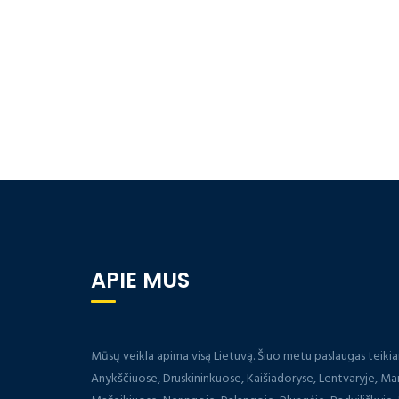
APIE MUS
Mūsų veikla apima visą Lietuvą. Šiuo metu paslaugas teiki
Anykščiuose, Druskininkuose, Kaišiadoryse, Lentvaryje, Ma