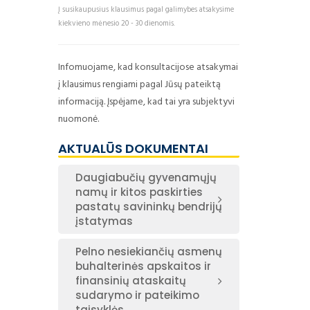
Į susikaupusius klausimus pagal galimybes atsakysime
kiekvieno mėnesio 20 - 30 dienomis.
Infomuojame, kad konsultacijose atsakymai
į klausimus rengiami pagal Jūsų pateiktą
informaciją. Įspėjame, kad tai yra subjektyvi
nuomonė.
AKTUALŪS DOKUMENTAI
Daugiabučių gyvenamųjų
namų ir kitos paskirties
pastatų savininkų bendrijų
įstatymas
Pelno nesiekiančių asmenų
buhalterinės apskaitos ir
finansinių ataskaitų
sudarymo ir pateikimo
taisyklės