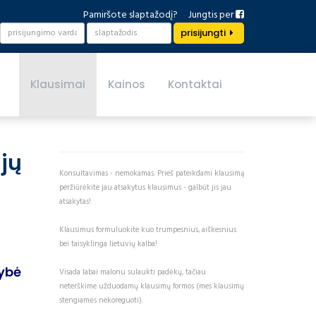
Pamiršote slaptažodį?
Jungtis per
prisijungti
Klausimai
Kainos
Kontaktai
jų
Konsultavimas - nemokamas. Prieš pateikdami klausimą
peržiūrėkite jau atsakytus klausimus - galbūt jis jau
atsakytas!
Klausimus formuluokite kuo trumpesnius, aiškesnius
bei taisyklinga lietuvių kalba!
mybė
Visada labai malonu sulaukti padėkų, tačiau
neterškime užduodamų klausimų formos (mes klausimų
stengiamės nekoreguoti).