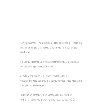
Konsultavimas - nemokamas. Prieš pateikdami klausimą
peržiūrėkite jau atsakytus klausimus - galbūt jis jau
atsakytas!
Klausimus formuluokite kuo trumpesnius, aiškesnius
bei taisyklinga lietuvių kalba!
Visada labai malonu sulaukti padėkų, tačiau
neterškime užduodamų klausimų formos (mes klausimų
stengiamės nekoreguoti).
Padėkas ar pastebėjimus visada galima išreikšti
komentaruose. Mums tai reiškia labai daug. AČIŪ!