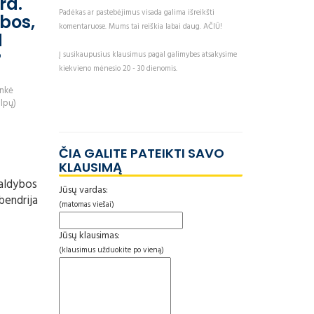
ra.
Padėkas ar pastebėjimus visada galima išreikšti
ybos,
komentaruose. Mums tai reiškia labai daug. AČIŪ!
d
?
Į susikaupusius klausimus pagal galimybes atsakysime
kiekvieno mėnesio 20 - 30 dienomis.
inkė
alpų)
ČIA GALITE PATEIKTI SAVO
KLAUSIMĄ
valdybos
Jūsų vardas:
bendrija
(matomas viešai)
Jūsų klausimas:
(klausimus užduokite po vieną)