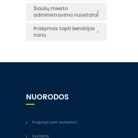
Šiaulių miesto
administravimo nuostatai
Prašymas tapti bendrijos
nariu
NUORODOS
Prisijungti prie savitarnos
Savitarna