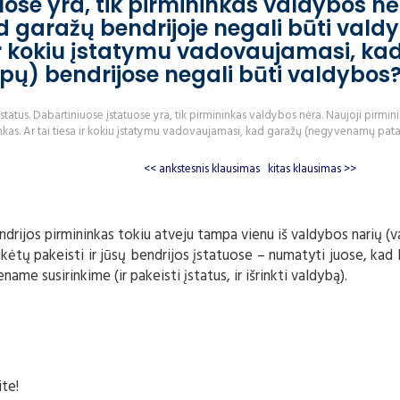
uose yra, tik pirmininkas valdybos nė
ad garažų bendrijoje negali būti vald
a ir kokiu įstatymu vadovaujamasi, ka
) bendrijose negali būti valdybos
 įstatus. Dabartiniuose įstatuose yra, tik pirmininkas valdybos nėra. Naujoji pirmin
ninkas. Ar tai tiesa ir kokiu įstatymu vadovaujamasi, kad garažų (negyvenamų pat
<< ankstesnis klausimas
kitas klausimas >>
ndrijos pirmininkas tokiu atveju tampa vienu iš valdybos narių (
ikėtų pakeisti ir jūsų bendrijos įstatuose – numatyti juose, kad 
ame susirinkime (ir pakeisti įstatus, ir išrinkti valdybą).
te!