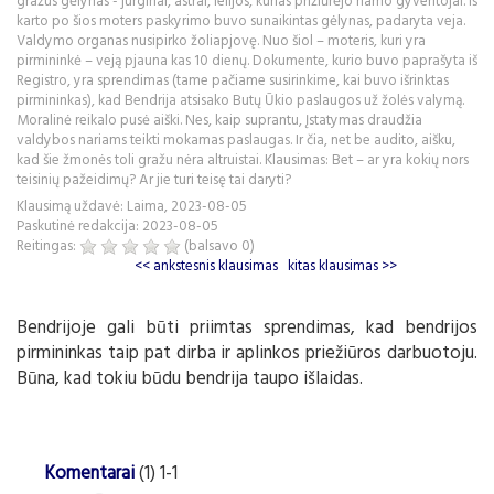
gražus gėlynas - jurginai, astrai, lelijos, kurias prižiūrėjo namo gyventojai. Iš
karto po šios moters paskyrimo buvo sunaikintas gėlynas, padaryta veja.
Valdymo organas nusipirko žoliapjovę. Nuo šiol – moteris, kuri yra
pirmininkė – veją pjauna kas 10 dienų. Dokumente, kurio buvo paprašyta iš
Registro, yra sprendimas (tame pačiame susirinkime, kai buvo išrinktas
pirmininkas), kad Bendrija atsisako Butų Ūkio paslaugos už žolės valymą.
Moralinė reikalo pusė aiški. Nes, kaip suprantu, Įstatymas draudžia
valdybos nariams teikti mokamas paslaugas. Ir čia, net be audito, aišku,
kad šie žmonės toli gražu nėra altruistai. Klausimas: Bet – ar yra kokių nors
teisinių pažeidimų? Ar jie turi teisę tai daryti?
Klausimą uždavė: Laima, 2023-08-05
Paskutinė redakcija: 2023-08-05
Reitingas:
(balsavo
0
)
<< ankstesnis klausimas
kitas klausimas >>
Bendrijoje gali būti priimtas sprendimas, kad bendrijos
pirmininkas taip pat dirba ir aplinkos priežiūros darbuotoju.
Būna, kad tokiu būdu bendrija taupo išlaidas.
Komentarai
(1) 1-1