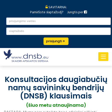
SAVITARNA:
Pamiršote slaptažodį?
Jungtis per
prisijungti
Toggle
navigat
Konsultacijos daugiabučių
namų savininkų bendrijų
(DNSB) klausimais
(šiuo metu atnaujinama)