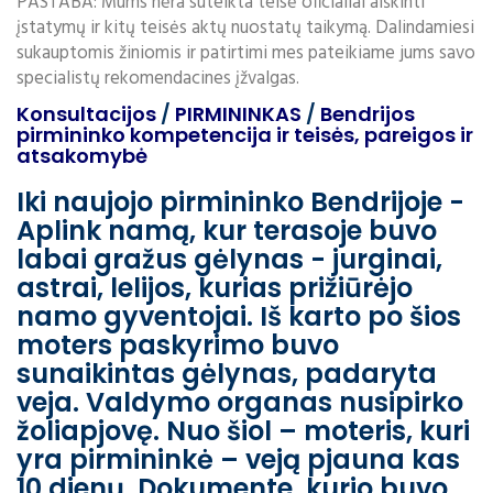
PASTABA: Mums nėra suteikta teisė oficialiai aiškinti
įstatymų ir kitų teisės aktų nuostatų taikymą. Dalindamiesi
sukauptomis žiniomis ir patirtimi mes pateikiame jums savo
specialistų rekomendacines įžvalgas.
Konsultacijos
/
PIRMININKAS
/
Bendrijos
pirmininko kompetencija ir teisės, pareigos ir
atsakomybė
Iki naujojo pirmininko Bendrijoje -
Aplink namą, kur terasoje buvo
labai gražus gėlynas - jurginai,
astrai, lelijos, kurias prižiūrėjo
namo gyventojai. Iš karto po šios
moters paskyrimo buvo
sunaikintas gėlynas, padaryta
veja. Valdymo organas nusipirko
žoliapjovę. Nuo šiol – moteris, kuri
yra pirmininkė – veją pjauna kas
10 dienų. Dokumente, kurio buvo