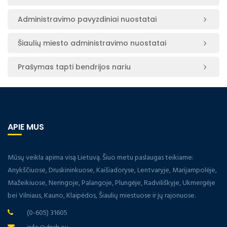
Administravimo pavyzdiniai nuostatai
Šiaulių miesto administravimo nuostatai
Prašymas tapti bendrijos nariu
APIE MUS
Mūsų veikla apima visą Lietuvą. Šiuo metu paslaugas teikiame:
Anykščiuose, Druskininkuose, Kaišiadoryse, Lentvaryje, Marijampolėje,
Mažeikiuose, Neringoje, Palangoje, Plungėje, Radviliškyje, Ukmergėje
bei Vilniaus, Kauno, Klaipėdos, Šiaulių miestuose ir jų rajonuose.
(0-605) 31605