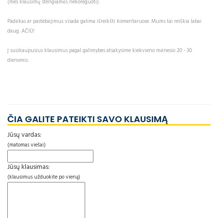
(mes klausimų stengiamės nekoreguoti).
Padėkas ar pastebėjimus visada galima išreikšti komentaruose. Mums tai reiškia labai
daug. AČIŪ!
Į susikaupusius klausimus pagal galimybes atsakysime kiekvieno mėnesio 20 - 30
dienomis.
ČIA GALITE PATEIKTI SAVO KLAUSIMĄ
Jūsų vardas:
(matomas viešai)
Jūsų klausimas:
(klausimus užduokite po vieną)