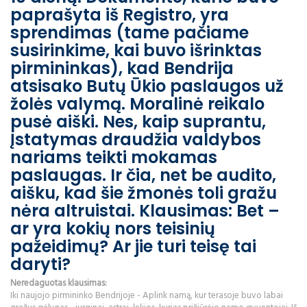
paprašyta iš Registro, yra
sprendimas (tame pačiame
susirinkime, kai buvo išrinktas
pirmininkas), kad Bendrija
atsisako Butų Ūkio paslaugos už
žolės valymą. Moralinė reikalo
pusė aiški. Nes, kaip suprantu,
Įstatymas draudžia valdybos
nariams teikti mokamas
paslaugas. Ir čia, net be audito,
aišku, kad šie žmonės toli gražu
nėra altruistai. Klausimas: Bet –
ar yra kokių nors teisinių
pažeidimų? Ar jie turi teisę tai
daryti?
Neredaguotas klausimas:
Iki naujojo pirmininko Bendrijoje - Aplink namą, kur terasoje buvo labai