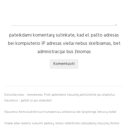
pateikdami komentarą sutinkate, kad el. pašto adresas
bei kompiuterio IP adresas viešai nebus skelbiamas, bet
admnistracijai bus žinomas
Komentuoti
Konsultavimas - nemokamas. Prieš pateikdami klausimą peržiūrėkite jau atsakytus
klausimus - galbūt jis jau atsakytas!
Klausimus formuluokite kuo trumpesnius, aiškesnius bei taisyklinga lietuvių kalba!
Visada labai malonu sulaukti padėkų, tačiau neterškime užduodamų klausimų formos