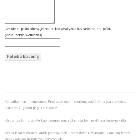
Įveskite el. pašto adresą, jei norite, kad atsakymas Jus pasiektų ir el. paštu
(viešai nebus skelbiamas):
Konsultavimas - nemokamas. Prieš pateikdami klausimą peržiūrėkite jau atsakytus
klausimus - galbūt jis jau atsakytas!
Klausimus formuluokite kuo trumpesnius, aiškesnius bei taisyklinga lietuvių kalba!
Visada labai malonu sulaukti padėkų, tačiau neterškime užduodamų klausimų formos
(mes klausimų stengiamės nekoreguoti).