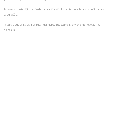
Padėkas ar pastebėjimus visada galima išreikšti komentaruose. Mums tai reiškia labai
daug. AČIŪ!
Į susikaupusius klausimus pagal galimybes atsakysime kiekvieno mėnesio 20 - 30
dienomis.