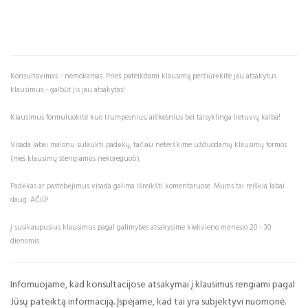
Konsultavimas - nemokamas. Prieš pateikdami klausimą peržiūrėkite jau atsakytus
klausimus - galbūt jis jau atsakytas!
Klausimus formuluokite kuo trumpesnius, aiškesnius bei taisyklinga lietuvių kalba!
Visada labai malonu sulaukti padėkų, tačiau neterškime užduodamų klausimų formos
(mes klausimų stengiamės nekoreguoti).
Padėkas ar pastebėjimus visada galima išreikšti komentaruose. Mums tai reiškia labai
daug. AČIŪ!
Į susikaupusius klausimus pagal galimybes atsakysime kiekvieno mėnesio 20 - 30
dienomis.
Infomuojame, kad konsultacijose atsakymai į klausimus rengiami pagal
Jūsų pateiktą informaciją. Įspėjame, kad tai yra subjektyvi nuomonė.