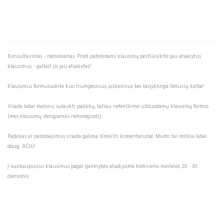
Konsultavimas - nemokamas. Prieš pateikdami klausimą peržiūrėkite jau atsakytus
klausimus - galbūt jis jau atsakytas!
Klausimus formuluokite kuo trumpesnius, aiškesnius bei taisyklinga lietuvių kalba!
Visada labai malonu sulaukti padėkų, tačiau neterškime užduodamų klausimų formos
(mes klausimų stengiamės nekoreguoti).
Padėkas ar pastebėjimus visada galima išreikšti komentaruose. Mums tai reiškia labai
daug. AČIŪ!
Į susikaupusius klausimus pagal galimybes atsakysime kiekvieno mėnesio 20 - 30
dienomis.