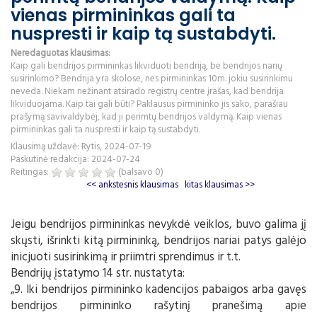
vienas pirmininkas gali ta
nuspresti ir kaip tą sustabdyti.
Neredaguotas klausimas:
Kaip gali bendrijos pirmininkas likviduoti bendriją, be bendrijos narių
susirinkimo? Bendrija yra skolose, nes pirmininkas 10m. jokiu susirinkimu
neveda. Niekam nežinant atsirado registrų centre įrašas, kad bendrija
likviduojama. Kaip tai gali būti? Paklausus pirmininko jis sako, parašiau
prašymą savivaldybėj, kad ji perimtų bendrijos valdymą. Kaip vienas
pirmininkas gali ta nuspresti ir kaip tą sustabdyti.
Klausimą uždavė: Rytis, 2024-07-19
Paskutinė redakcija: 2024-07-24
Reitingas:
(balsavo
0
)
<< ankstesnis klausimas
kitas klausimas >>
Jeigu bendrijos pirmininkas nevykdė veiklos, buvo galima jį
skųsti, išrinkti kitą pirmininką, bendrijos nariai patys galėjo
inicjuoti susirinkimą ir priimtri sprendimus ir t.t.
Bendrijų įstatymo 14 str. nustatyta:
„9. Iki bendrijos pirmininko kadencijos pabaigos arba gavęs
bendrijos pirmininko rašytinį pranešimą apie