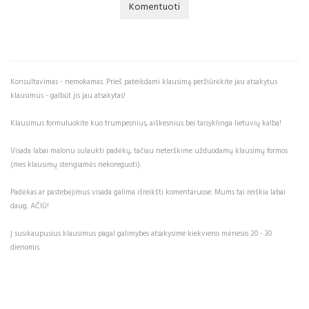
Komentuoti
Konsultavimas - nemokamas. Prieš pateikdami klausimą peržiūrėkite jau atsakytus
klausimus - galbūt jis jau atsakytas!
Klausimus formuluokite kuo trumpesnius, aiškesnius bei taisyklinga lietuvių kalba!
Visada labai malonu sulaukti padėkų, tačiau neterškime užduodamų klausimų formos
(mes klausimų stengiamės nekoreguoti).
Padėkas ar pastebėjimus visada galima išreikšti komentaruose. Mums tai reiškia labai
daug. AČIŪ!
Į susikaupusius klausimus pagal galimybes atsakysime kiekvieno mėnesio 20 - 30
dienomis.