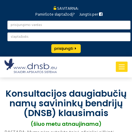
SAVITARNA:
Pamiršote slaptažodį?
Jungtis per
prisijungti
Toggle
navigat
Konsultacijos daugiabučių
namų savininkų bendrijų
(DNSB) klausimais
(šiuo metu atnaujinama)