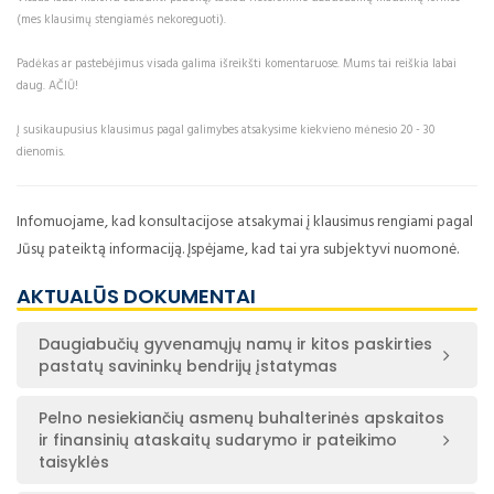
(mes klausimų stengiamės nekoreguoti).
Padėkas ar pastebėjimus visada galima išreikšti komentaruose. Mums tai reiškia labai
daug. AČIŪ!
Į susikaupusius klausimus pagal galimybes atsakysime kiekvieno mėnesio 20 - 30
dienomis.
Infomuojame, kad konsultacijose atsakymai į klausimus rengiami pagal
Jūsų pateiktą informaciją. Įspėjame, kad tai yra subjektyvi nuomonė.
AKTUALŪS DOKUMENTAI
Daugiabučių gyvenamųjų namų ir kitos paskirties
pastatų savininkų bendrijų įstatymas
Pelno nesiekiančių asmenų buhalterinės apskaitos
ir finansinių ataskaitų sudarymo ir pateikimo
taisyklės