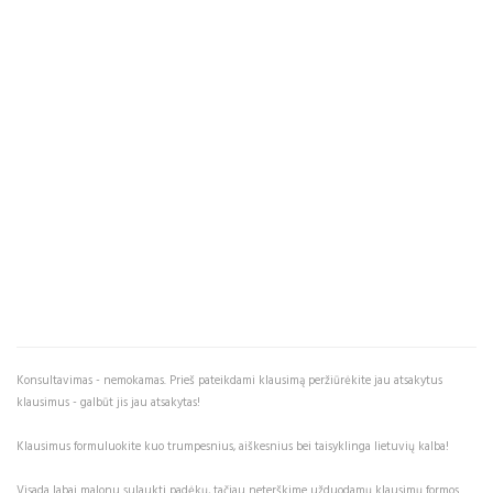
Konsultavimas - nemokamas. Prieš pateikdami klausimą peržiūrėkite jau atsakytus
klausimus - galbūt jis jau atsakytas!
Klausimus formuluokite kuo trumpesnius, aiškesnius bei taisyklinga lietuvių kalba!
Visada labai malonu sulaukti padėkų, tačiau neterškime užduodamų klausimų formos