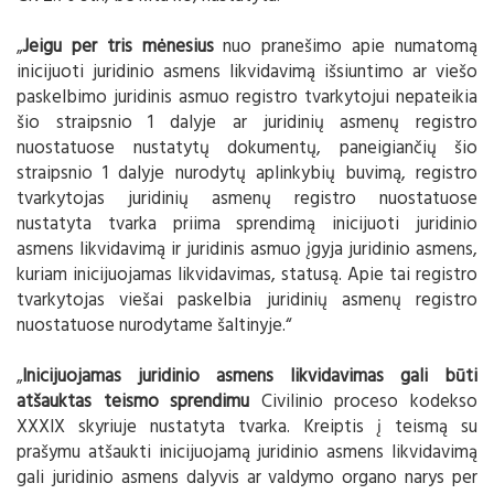
„
Jeigu per tris mėnesius
nuo pranešimo apie numatomą
inicijuoti juridinio asmens likvidavimą išsiuntimo ar viešo
paskelbimo juridinis asmuo registro tvarkytojui nepateikia
šio straipsnio 1 dalyje ar juridinių asmenų registro
nuostatuose nustatytų dokumentų, paneigiančių šio
straipsnio 1 dalyje nurodytų aplinkybių buvimą, registro
tvarkytojas juridinių asmenų registro nuostatuose
nustatyta tvarka priima sprendimą inicijuoti juridinio
asmens likvidavimą ir juridinis asmuo įgyja juridinio asmens,
kuriam inicijuojamas likvidavimas, statusą. Apie tai registro
tvarkytojas viešai paskelbia juridinių asmenų registro
nuostatuose nurodytame šaltinyje.“
„
Inicijuojamas juridinio asmens likvidavimas gali būti
atšauktas teismo sprendimu
Civilinio proceso kodekso
XXXIX skyriuje nustatyta tvarka. Kreiptis į teismą su
prašymu atšaukti inicijuojamą juridinio asmens likvidavimą
gali juridinio asmens dalyvis ar valdymo organo narys per