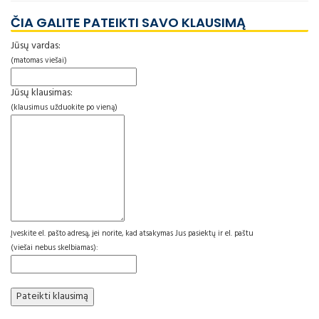
ČIA GALITE PATEIKTI SAVO KLAUSIMĄ
Jūsų vardas:
(matomas viešai)
Jūsų klausimas:
(klausimus užduokite po vieną)
Įveskite el. pašto adresą, jei norite, kad atsakymas Jus pasiektų ir el. paštu
(viešai nebus skelbiamas):