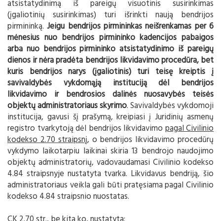
atsistatydinimą iš pareigų visuotinis susirinkimas
(įgaliotinių susirinkimas) turi išrinkti naują bendrijos
pirmininką.
Jeigu bendrijos pirmininkas neišrenkamas per 6
mėnesius nuo bendrijos pirmininko kadencijos pabaigos
arba nuo bendrijos pirmininko atsistatydinimo iš pareigų
dienos ir nėra pradėta bendrijos likvidavimo procedūra, bet
kuris bendrijos narys (įgaliotinis) turi teisę kreiptis į
savivaldybės vykdomąją instituciją dėl bendrijos
likvidavimo ir bendrosios dalinės nuosavybės teisės
objektų administratoriaus skyrimo
. Savivaldybės vykdomoji
institucija, gavusi šį prašymą, kreipiasi į Juridinių asmenų
registro tvarkytoją dėl bendrijos likvidavimo
pagal Civilinio
kodekso 2.70 straipsnį
, o bendrijos likvidavimo procedūrų
vykdymo laikotarpiu laikinai skiria 13 bendrojo naudojimo
objektų administratorių, vadovaudamasi Civilinio kodekso
4.84 straipsnyje nustatyta tvarka. Likvidavus bendriją, šio
administratoriaus veikla gali būti pratęsiama pagal Civilinio
kodekso 4.84 straipsnio nuostatas.
CK 2.70 str., be kita ko, nustatyta: