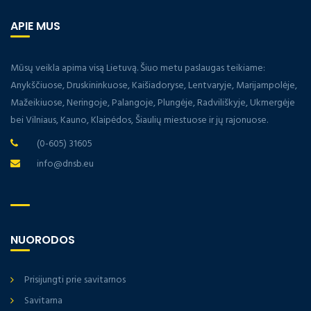
APIE MUS
Mūsų veikla apima visą Lietuvą. Šiuo metu paslaugas teikiame:
Anykščiuose, Druskininkuose, Kaišiadoryse, Lentvaryje, Marijampolėje,
Mažeikiuose, Neringoje, Palangoje, Plungėje, Radviliškyje, Ukmergėje
bei Vilniaus, Kauno, Klaipėdos, Šiaulių miestuose ir jų rajonuose.
(0-605) 31605
info@dnsb.eu
NUORODOS
Prisijungti prie savitarnos
Savitarna