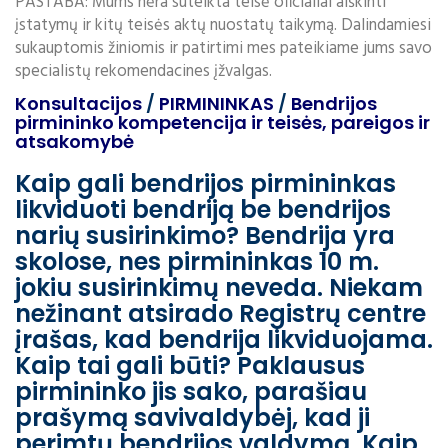
PASTABA: Mums nėra suteikta teisė oficialiai aiškinti
įstatymų ir kitų teisės aktų nuostatų taikymą. Dalindamiesi
sukauptomis žiniomis ir patirtimi mes pateikiame jums savo
specialistų rekomendacines įžvalgas.
Konsultacijos
/
PIRMININKAS
/
Bendrijos
pirmininko kompetencija ir teisės, pareigos ir
atsakomybė
Kaip gali bendrijos pirmininkas
likviduoti bendriją be bendrijos
narių susirinkimo? Bendrija yra
skolose, nes pirmininkas 10 m.
jokiu susirinkimų neveda. Niekam
nežinant atsirado Registrų centre
įrašas, kad bendrija likviduojama.
Kaip tai gali būti? Paklausus
pirmininko jis sako, parašiau
prašymą savivaldybėj, kad ji
perimtų bendrijos valdymą. Kaip