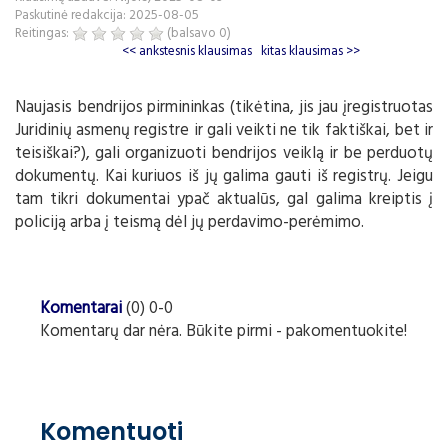
Paskutinė redakcija: 2025-08-05
Reitingas:
(balsavo
0
)
<< ankstesnis klausimas
kitas klausimas >>
Naujasis bendrijos pirmininkas (tikėtina, jis jau įregistruotas
Juridinių asmenų registre ir gali veikti ne tik faktiškai, bet ir
teisiškai?), gali organizuoti bendrijos veiklą ir be perduotų
dokumentų. Kai kuriuos iš jų galima gauti iš registrų. Jeigu
tam tikri dokumentai ypač aktualūs, gal galima kreiptis į
policiją arba į teismą dėl jų perdavimo-perėmimo.
Komentarai
(0) 0-0
Komentarų dar nėra. Būkite pirmi - pakomentuokite!
Komentuoti