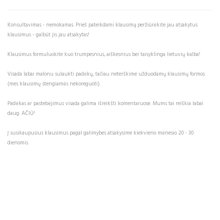
Konsultavimas - nemokamas. Prieš pateikdami klausimą peržiūrėkite jau atsakytus
klausimus - galbūt jis jau atsakytas!
Klausimus formuluokite kuo trumpesnius, aiškesnius bei taisyklinga lietuvių kalba!
Visada labai malonu sulaukti padėkų, tačiau neterškime užduodamų klausimų formos
(mes klausimų stengiamės nekoreguoti).
Padėkas ar pastebėjimus visada galima išreikšti komentaruose. Mums tai reiškia labai
daug. AČIŪ!
Į susikaupusius klausimus pagal galimybes atsakysime kiekvieno mėnesio 20 - 30
dienomis.