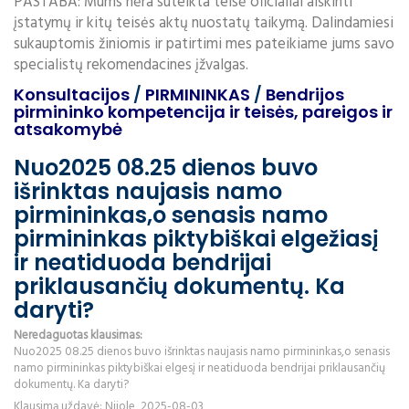
PASTABA: Mums nėra suteikta teisė oficialiai aiškinti
įstatymų ir kitų teisės aktų nuostatų taikymą. Dalindamiesi
sukauptomis žiniomis ir patirtimi mes pateikiame jums savo
specialistų rekomendacines įžvalgas.
Konsultacijos
/
PIRMININKAS
/
Bendrijos
pirmininko kompetencija ir teisės, pareigos ir
atsakomybė
Nuo2025 08.25 dienos buvo
išrinktas naujasis namo
pirmininkas,o senasis namo
pirmininkas piktybiškai elgežiasį
ir neatiduoda bendrijai
priklausančių dokumentų. Ka
daryti?
Neredaguotas klausimas:
Nuo2025 08.25 dienos buvo išrinktas naujasis namo pirmininkas,o senasis
namo pirmininkas piktybiškai elgesį ir neatiduoda bendrijai priklausančių
dokumentų. Ka daryti?
Klausimą uždavė: Nijole, 2025-08-03