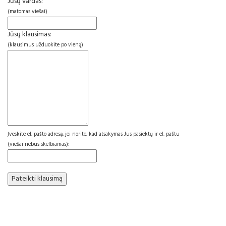
Jūsų vardas:
(matomas viešai)
Jūsų klausimas:
(klausimus užduokite po vieną)
Įveskite el. pašto adresą, jei norite, kad atsakymas Jus pasiektų ir el. paštu
(viešai nebus skelbiamas):