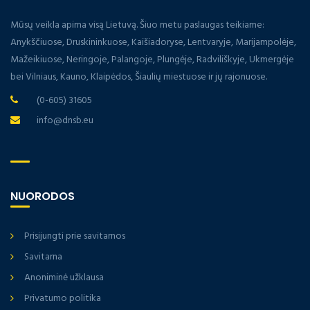
Mūsų veikla apima visą Lietuvą. Šiuo metu paslaugas teikiame:
Anykščiuose, Druskininkuose, Kaišiadoryse, Lentvaryje, Marijampolėje,
Mažeikiuose, Neringoje, Palangoje, Plungėje, Radviliškyje, Ukmergėje
bei Vilniaus, Kauno, Klaipėdos, Šiaulių miestuose ir jų rajonuose.
(0-605) 31605
info@dnsb.eu
NUORODOS
Prisijungti prie savitarnos
Savitarna
Anoniminė užklausa
Privatumo politika