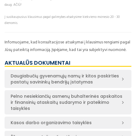
daug. AČIŪ!
Į susikaupusius klausimus pagal galimybes atsakysime kiekvieno mėnesio 20 - 30
dienomis.
Infomuojame, kad konsultacijose atsakymai į klausimus rengiami pagal
Jūsų pateiktą informaciją. Įspėjame, kad tai yra subjektyvi nuomonė.
AKTUALŪS DOKUMENTAI
Daugiabučių gyvenamųjų namų ir kitos paskirties
pastatų savininkų bendrijų įstatymas
Pelno nesiekiančių asmenų buhalterinės apskaitos
ir finansinių ataskaitų sudarymo ir pateikimo
taisyklės
Kasos darbo organizavimo taisyklės