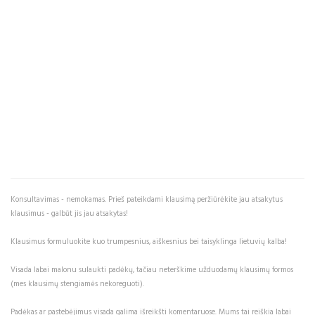
Konsultavimas - nemokamas. Prieš pateikdami klausimą peržiūrėkite jau atsakytus
klausimus - galbūt jis jau atsakytas!
Klausimus formuluokite kuo trumpesnius, aiškesnius bei taisyklinga lietuvių kalba!
Visada labai malonu sulaukti padėkų, tačiau neterškime užduodamų klausimų formos
(mes klausimų stengiamės nekoreguoti).
Padėkas ar pastebėjimus visada galima išreikšti komentaruose. Mums tai reiškia labai