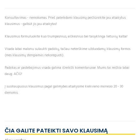
Konsultavimas - nemokamas. Prieš pateikdami klausimą peržiūrėkite jau atsakytus
klausimus - galbūt jis jau atsakytas!
Klausimus formuluokite kuo trumpesnius, aiškesnius bei taisyklinga lietuvių kalba!
Visada labai malonu sulaukti padėkų, tačiau neterškime užduodamų klausimų formos
(mes klausimų stengiamės nekoreguoti).
Padėkas ar pastebėjimus visada galima išreikšti komentaruose. Mums tai reiškia labai
daug. AČIŪ!
Į susikaupusius klausimus pagal galimybes atsakysime kiekvieno mėnesio 20 - 30
dienomis.
ČIA GALITE PATEIKTI SAVO KLAUSIMĄ