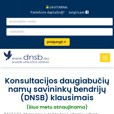
SAVITARNA:
Pamiršote slaptažodį?
Jungtis per
prisijungti
Toggle
navigat
Konsultacijos daugiabučių
namų savininkų bendrijų
(DNSB) klausimais
(šiuo metu atnaujinama)