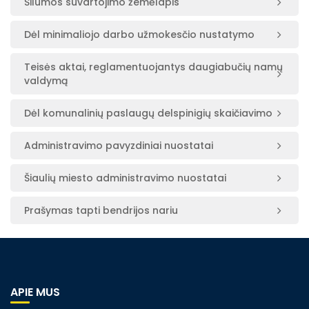
Šilumos suvartojimo žemėlapis
Dėl minimaliojo darbo užmokesčio nustatymo
Teisės aktai, reglamentuojantys daugiabučių namų
valdymą
Dėl komunalinių paslaugų delspinigių skaičiavimo
Administravimo pavyzdiniai nuostatai
Šiaulių miesto administravimo nuostatai
Prašymas tapti bendrijos nariu
APIE MUS