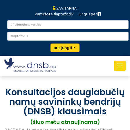
SAVITARNA:
Pamiršote slaptažodį?
Jungtis per
prisijungti
Toggle
navigat
Konsultacijos daugiabučių
namų savininkų bendrijų
(DNSB) klausimais
(šiuo metu atnaujinama)