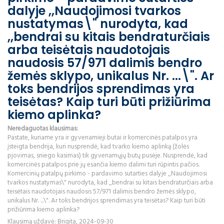
dalyje ,,Naudojimosi tvarkos
nustatymas\" nurodyta, kad
,,bendrai su kitais bendraturčiais
arba teisėtais naudotojais
naudosis 57/971 dalimis bendro
žemės sklypo, unikalus Nr. ...\". Ar
toks bendrijos sprendimas yra
teisėtas? Kaip turi būti prižiūrima
kiemo aplinka?
Neredaguotas klausimas:
Pastate, kuriame yra ir gyvenamieji butai ir komercinės patalpos yra
įsteigta bendrija, kuri nusprendė, kad tvarko kiemo aplinką (žolės
pjovimas, sniego kasimas) tik gyvenamųjų butų pusėje. Nusprendė, kad
komercinės patalpos prie jų esančia kiemo dalimi turi rūpintis pačios.
Komercinių patalpų pirkimo - pardavimo sutarties dalyje ,,Naudojimosi
tvarkos nustatymas\" nurodyta, kad ,,bendrai su kitais bendraturčiais arba
teisėtais naudotojais naudosis 57/971 dalimis bendro žemės sklypo,
unikalus Nr. ...\". Ar toks bendrijos sprendimas yra teisėtas? Kaip turi būti
prižiūrima kiemo aplinka?
Klausimą uždavė: Brigita, 2024-09-30