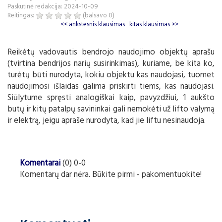
Paskutinė redakcija: 2024-10-09
Reitingas:
(balsavo
0
)
<< ankstesnis klausimas
kitas klausimas >>
Reikėtų vadovautis bendrojo naudojimo objektų aprašu
(tvirtina bendrijos narių susirinkimas), kuriame, be kita ko,
turėtų būti nurodyta, kokiu objektu kas naudojasi, tuomet
naudojimosi išlaidas galima priskirti tiems, kas naudojasi.
Siūlytume spręsti analogiškai kaip, pavyzdžiui, 1 aukšto
butų ir kitų patalpų savininkai gali nemokėti už lifto valymą
ir elektrą, jeigu apraše nurodyta, kad jie liftu nesinaudoja.
Komentarai
(0) 0-0
Komentarų dar nėra. Būkite pirmi - pakomentuokite!