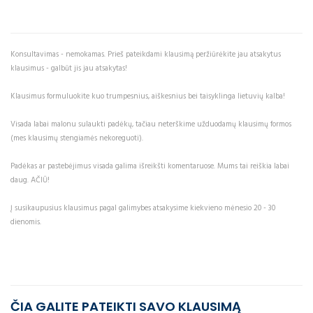
Konsultavimas - nemokamas. Prieš pateikdami klausimą peržiūrėkite jau atsakytus
klausimus - galbūt jis jau atsakytas!
Klausimus formuluokite kuo trumpesnius, aiškesnius bei taisyklinga lietuvių kalba!
Visada labai malonu sulaukti padėkų, tačiau neterškime užduodamų klausimų formos
(mes klausimų stengiamės nekoreguoti).
Padėkas ar pastebėjimus visada galima išreikšti komentaruose. Mums tai reiškia labai
daug. AČIŪ!
Į susikaupusius klausimus pagal galimybes atsakysime kiekvieno mėnesio 20 - 30
dienomis.
ČIA GALITE PATEIKTI SAVO KLAUSIMĄ