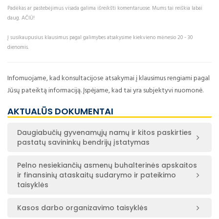
Padėkas ar pastebėjimus visada galima išreikšti komentaruose. Mums tai reiškia labai
daug. AČIŪ!
Į susikaupusius klausimus pagal galimybes atsakysime kiekvieno mėnesio 20 - 30
dienomis.
Infomuojame, kad konsultacijose atsakymai į klausimus rengiami pagal
Jūsų pateiktą informaciją. Įspėjame, kad tai yra subjektyvi nuomonė.
AKTUALŪS DOKUMENTAI
Daugiabučių gyvenamųjų namų ir kitos paskirties
pastatų savininkų bendrijų įstatymas
Pelno nesiekiančių asmenų buhalterinės apskaitos
ir finansinių ataskaitų sudarymo ir pateikimo
taisyklės
Kasos darbo organizavimo taisyklės