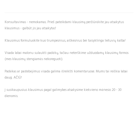
Konsultavimas - nemokamas. Prieš pateikdami klausimą peržiūrėkite jau atsakytus
klausimus - galbūt jis jau atsakytas!
Klausimus formuluokite kuo trumpesnius, aiškesnius bei taisyklinga lietuvių kalba!
Visada labai malonu sulaukti padėkų, tačiau neterškime užduodamų klausimų formos
(mes klausimų stengiamės nekoreguoti).
Padėkas ar pastebėjimus visada galima išreikšti komentaruose. Mums tai reiškia labai
daug. AČIŪ!
Į susikaupusius klausimus pagal galimybes atsakysime kiekvieno mėnesio 20 - 30
dienomis.