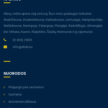
Mūsų veikla apima visą Lietuvą. Šiuo metu paslaugas teikiame:
Anykščiuose, Druskininkuose, Kaišiadoryse, Lentvaryje, Marijampolėje,
Mažeikiuose, Neringoje, Palangoje, Plungėje, Radviliškyje, Ukmergėje
bei Vilniaus, Kauno, Klaipėdos, Šiaulių miestuose ir jų rajonuose.
(0-605) 31605
info@dnsb.eu
NUORODOS
Prisijungti prie savitarnos
Savitarna
Anoniminė užklausa