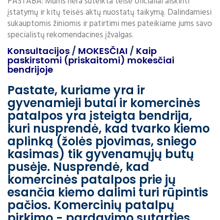
PASTABA: Mums nėra suteikta teisė oficialiai aiškinti
įstatymų ir kitų teisės aktų nuostatų taikymą. Dalindamiesi
sukauptomis žiniomis ir patirtimi mes pateikiame jums savo
specialistų rekomendacines įžvalgas.
Konsultacijos
/
MOKESČIAI
/
Kaip
paskirstomi (priskaitomi) mokesčiai
bendrijoje
Pastate, kuriame yra ir
gyvenamieji butai ir komercinės
patalpos yra įsteigta bendrija,
kuri nusprendė, kad tvarko kiemo
aplinką (žolės pjovimas, sniego
kasimas) tik gyvenamųjų butų
pusėje. Nusprendė, kad
komercinės patalpos prie jų
esančia kiemo dalimi turi rūpintis
pačios. Komercinių patalpų
pirkimo - pardavimo sutarties