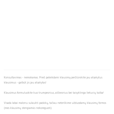
Konsultavimas - nemokamas. Prieš pateikdami klausimą peržiūrėkite jau atsakytus
klausimus - galbūt jis jau atsakytas!
Klausimus formuluokite kuo trumpesnius, aiškesnius bei taisyklinga lietuvių kalba!
Visada labai malonu sulaukti padėkų, tačiau neterškime užduodamų klausimų formos
(mes klausimų stengiamės nekoreguoti).