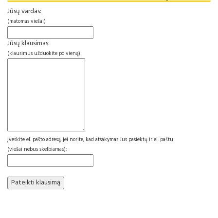
Jūsų vardas:
(matomas viešai)
Jūsų klausimas:
(klausimus užduokite po vieną)
Įveskite el. pašto adresą, jei norite, kad atsakymas Jus pasiektų ir el. paštu
(viešai nebus skelbiamas):