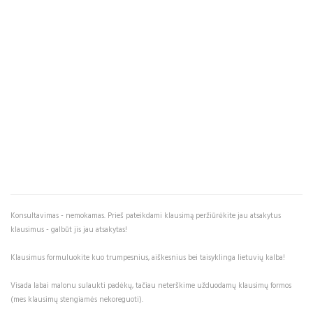
Konsultavimas - nemokamas. Prieš pateikdami klausimą peržiūrėkite jau atsakytus
klausimus - galbūt jis jau atsakytas!
Klausimus formuluokite kuo trumpesnius, aiškesnius bei taisyklinga lietuvių kalba!
Visada labai malonu sulaukti padėkų, tačiau neterškime užduodamų klausimų formos
(mes klausimų stengiamės nekoreguoti).