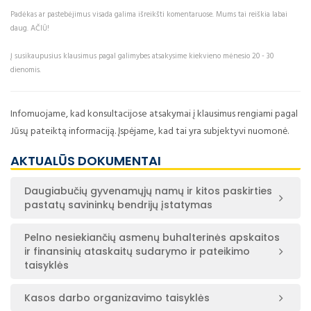
Padėkas ar pastebėjimus visada galima išreikšti komentaruose. Mums tai reiškia labai
daug. AČIŪ!
Į susikaupusius klausimus pagal galimybes atsakysime kiekvieno mėnesio 20 - 30
dienomis.
Infomuojame, kad konsultacijose atsakymai į klausimus rengiami pagal
Jūsų pateiktą informaciją. Įspėjame, kad tai yra subjektyvi nuomonė.
AKTUALŪS DOKUMENTAI
Daugiabučių gyvenamųjų namų ir kitos paskirties
pastatų savininkų bendrijų įstatymas
Pelno nesiekiančių asmenų buhalterinės apskaitos
ir finansinių ataskaitų sudarymo ir pateikimo
taisyklės
Kasos darbo organizavimo taisyklės