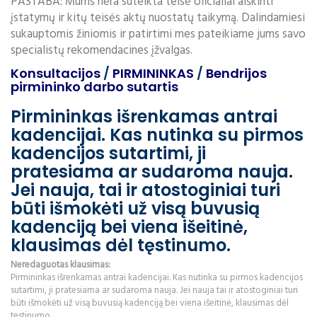
PASTABA: Mums nėra suteikta teisė oficialiai aiškinti
įstatymų ir kitų teisės aktų nuostatų taikymą. Dalindamiesi
sukauptomis žiniomis ir patirtimi mes pateikiame jums savo
specialistų rekomendacines įžvalgas.
Konsultacijos
/
PIRMININKAS
/
Bendrijos
pirmininko darbo sutartis
Pirmininkas išrenkamas antrai
kadencijai. Kas nutinka su pirmos
kadencijos sutartimi, ji
pratesiama ar sudaroma nauja.
Jei nauja, tai ir atostoginiai turi
būti išmokėti už visą buvusią
kadenciją bei viena išeitinė,
klausimas dėl tęstinumo.
Neredaguotas klausimas:
Pirmininkas išrenkamas antrai kadencijai. Kas nutinka su pirmos kadencijos
sutartimi, ji pratesiama ar sudaroma nauja. Jei nauja tai ir atostoginiai turi
būti išmokėti už visą buvusią kadenciją bei viena išeitinė, klausimas dėl
testinumo.