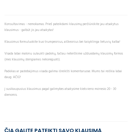
Konsultavimas - nemokamas. Prieš pateikdami klausimą peržiūrėkite jau atsakytus
klausimus - galbūt jis jau atsakytas!
Klausimus formuluokite kuo trumpesnius, aiškesnius bei taisyklinga lietuvių kalba!
Visada labai malonu sulaukti padėkų, tačiau neterškime užduodamų klausimų formos
(mes klausimų stengiamės nekoreguoti).
Padėkas ar pastebėjimus visada galima išreikšti komentaruose. Mums tai reiškia labai
daug. AČIŪ!
Į susikaupusius klausimus pagal galimybes atsakysime kiekvieno mėnesio 20 - 30
dienomis.
ČIA GALITE PATEIKTI SAVO KLAUSIMĄ