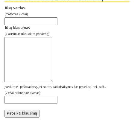
Jūsų vardas:
(matomas viešai)
Jūsų klausimas:
(klausimus užduokite po vieną)
Įveskite el. pašto adresą, jei norite, kad atsakymas Jus pasiektų ir el. paštu
(viešai nebus skelbiamas):