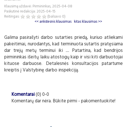
Klausimą uždavė: Pirmininkas, 2025-04-08
Paskutinė redakcija: 2025-04-15
Reitingas:
(balsavo
0
)
<< ankstesnis klausimas
kitas klausimas >>
Galima pasirašyti darbo sutarties priedą, kuriuo atliekami
pakeitimai, nurodantys, kad terminuota sutartis pratęsiama
dar trejų metų terminui iki .... Patartina, kad bendrijos
pirmininkas išeitų laiku atostogų kaip ir visi kiti darbuotojai
kituose darbuose. Detalesnės konsultacijos patartume
kreiptis į Valstybinę darbo inspekciją.
Komentarai
(0) 0-0
Komentarų dar nėra. Būkite pirmi - pakomentuokite!