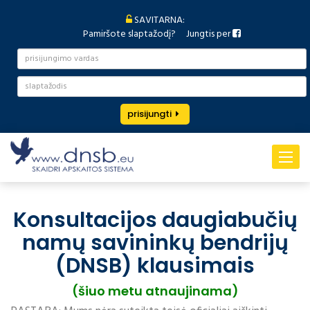
SAVITARNA:
Pamiršote slaptažodį?
Jungtis per
prisijungti
Toggle
navigat
Konsultacijos daugiabučių
namų savininkų bendrijų
(DNSB) klausimais
(šiuo metu atnaujinama)