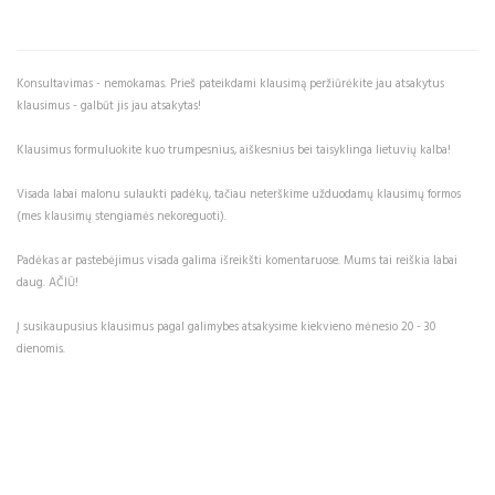
Konsultavimas - nemokamas. Prieš pateikdami klausimą peržiūrėkite jau atsakytus
klausimus - galbūt jis jau atsakytas!
Klausimus formuluokite kuo trumpesnius, aiškesnius bei taisyklinga lietuvių kalba!
Visada labai malonu sulaukti padėkų, tačiau neterškime užduodamų klausimų formos
(mes klausimų stengiamės nekoreguoti).
Padėkas ar pastebėjimus visada galima išreikšti komentaruose. Mums tai reiškia labai
daug. AČIŪ!
Į susikaupusius klausimus pagal galimybes atsakysime kiekvieno mėnesio 20 - 30
dienomis.