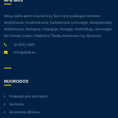
APIE MUS
Mūsų veikla apima visą Lietuvą. Šiuo metu paslaugas teikiame:
Anykščiuose, Druskininkuose, Kaišiadoryse, Lentvaryje, Marijampolėje,
Mažeikiuose, Neringoje, Palangoje, Plungėje, Radviliškyje, Ukmergėje
bei Vilniaus, Kauno, Klaipėdos, Šiaulių miestuose ir jų rajonuose.
(0-605) 31605
info@dnsb.eu
NUORODOS
Prisijungti prie savitarnos
Savitarna
Anoniminė užklausa