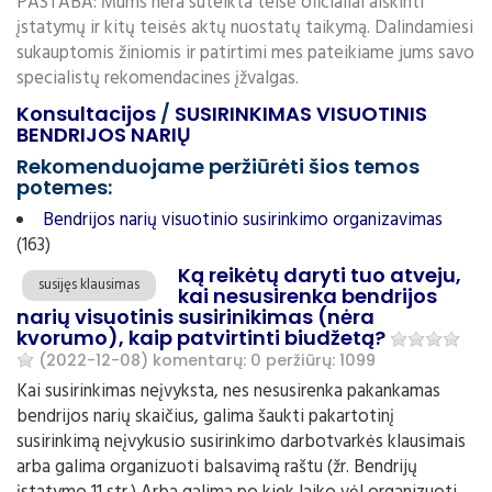
PASTABA: Mums nėra suteikta teisė oficialiai aiškinti
įstatymų ir kitų teisės aktų nuostatų taikymą. Dalindamiesi
sukauptomis žiniomis ir patirtimi mes pateikiame jums savo
specialistų rekomendacines įžvalgas.
Konsultacijos
/
SUSIRINKIMAS VISUOTINIS
BENDRIJOS NARIŲ
Rekomenduojame peržiūrėti šios temos
potemes:
Bendrijos narių visuotinio susirinkimo organizavimas
(163)
Ką reikėtų daryti tuo atveju,
susijęs klausimas
kai nesusirenka bendrijos
narių visuotinis susirinikimas (nėra
kvorumo), kaip patvirtinti biudžetą?
(2022-12-08)
komentarų: 0
peržiūrų: 1099
Kai susirinkimas neįvyksta, nes nesusirenka pakankamas
bendrijos narių skaičius, galima šaukti pakartotinį
susirinkimą neįvykusio susirinkimo darbotvarkės klausimais
arba galima organizuoti balsavimą raštu (žr. Bendrijų