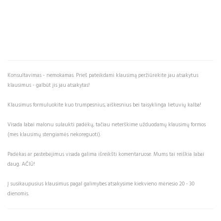
Konsultavimas - nemokamas. Prieš pateikdami klausimą peržiūrėkite jau atsakytus
klausimus - galbūt jis jau atsakytas!
Klausimus formuluokite kuo trumpesnius, aiškesnius bei taisyklinga lietuvių kalba!
Visada labai malonu sulaukti padėkų, tačiau neterškime užduodamų klausimų formos
(mes klausimų stengiamės nekoreguoti).
Padėkas ar pastebėjimus visada galima išreikšti komentaruose. Mums tai reiškia labai
daug. AČIŪ!
Į susikaupusius klausimus pagal galimybes atsakysime kiekvieno mėnesio 20 - 30
dienomis.