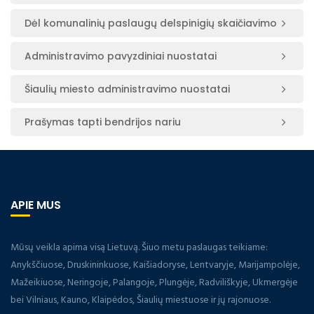
Dėl komunalinių paslaugų delspinigių skaičiavimo
Administravimo pavyzdiniai nuostatai
Šiaulių miesto administravimo nuostatai
Prašymas tapti bendrijos nariu
APIE MUS
Mūsų veikla apima visą Lietuvą. Šiuo metu paslaugas teikiame:
Anykščiuose, Druskininkuose, Kaišiadoryse, Lentvaryje, Marijampolėje,
Mažeikiuose, Neringoje, Palangoje, Plungėje, Radviliškyje, Ukmergėje
bei Vilniaus, Kauno, Klaipėdos, Šiaulių miestuose ir jų rajonuose.