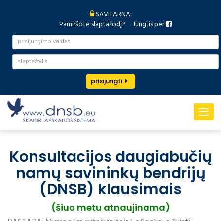
SAVITARNA:
Pamiršote slaptažodį?
Jungtis per
prisijungti
Toggle
navigat
Konsultacijos daugiabučių
namų savininkų bendrijų
(DNSB) klausimais
(šiuo metu atnaujinama)