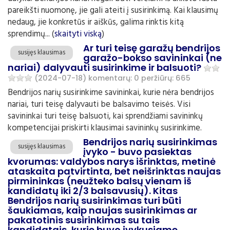
pareikšti nuomonę, jie gali ateiti į susirinkimą. Kai klausimų
nedaug, jie konkretūs ir aiškūs, galima rinktis kitą
sprendimų... (
skaityti viską
)
Ar turi teisę garažų bendrijos
susijęs klausimas
garažo-bokso savininkai (ne
nariai) dalyvauti susirinkime ir balsuoti?
(2024-07-18)
komentarų: 0
peržiūrų: 665
Bendrijos narių susirinkime savininkai, kurie nėra bendrijos
nariai, turi teisę dalyvauti be balsavimo teisės. Visi
savininkai turi teisę balsuoti, kai sprendžiami savininkų
kompetencijai priskirti klausimai savininkų susirinkime.
Bendrijos narių susirinkimas
susijęs klausimas
įvyko - buvo pasiektas
kvorumas: valdybos narys išrinktas, metinė
ataskaita patvirtinta, bet neišrinktas naujas
pirmininkas (neužteko balsų vienam iš
kandidatų iki 2/3 balsavusių). Kitas
Bendrijos narių susirinkimas turi būti
šaukiamas, kaip naujas susirinkimas ar
pakatotinis susirinkimas su tais
kandidatais, kurie buvo įvykusiame