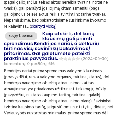
(pagal galiojančius teisės aktus nereikia tvirtinti notarine
tvarka), gali parašyti įgaliojimą kitam asmeniui (pagal
galiojančius teisės aktus reikia tvirtinti notarine tvarka).
Nepamirškime, kad pakartotiniame susirinkime kvorumo
reikalavimas... (
skaityti viską
)
Kaip atskirti, dėl kurių
susijęs klausimas
klausimų gali priimti
sprendimus Bendrijos nariai, o dėl kurių
būtinas visų savininkų balsavimas/
pritarimas. Gal galėtumėte pateikti
praktinius pavyzdžius.
(2024-09-30)
komentarų: 0
peržiūrų: 616
Bendrijos nariai priima sprendimus valdymo klausimais
(poavyzdžiui, renka valdymo organus, tvirtina įstatus), dėl
bendrojo naudojimo objektų atnaujinimo, kai tas
atnaujinimas yra privalomas užtikrinant tinkamą jų būklę
(pavyzdžiui, nustato kaupimo tarifrą, tvirtina ilgalaikį
bendrojo naudojimo objektų atnaujinimo planą). Savininkai
tvirtina kaupimo tarifą, jeigu siūloma nustatyti jį didesnį nei
Vyriausybės nustatytas minimalus, priima sprendimus dėl