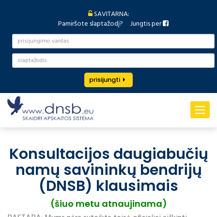
SAVITARNA:
Pamiršote slaptažodį?
Jungtis per
prisijungti
Toggle
navigat
Konsultacijos daugiabučių
namų savininkų bendrijų
(DNSB) klausimais
(šiuo metu atnaujinama)