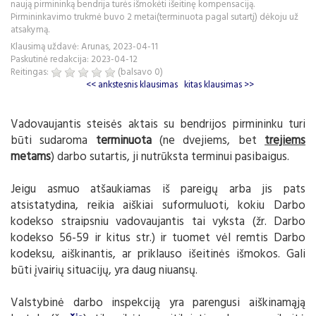
naują pirmininką bendrija turės išmokėti išeitinę kompensaciją.
Pirmininkavimo trukmė buvo 2 metai(terminuota pagal sutartį) dėkoju už
atsakymą.
Klausimą uždavė: Arunas, 2023-04-11
Paskutinė redakcija: 2023-04-12
Reitingas:
(balsavo
0
)
<< ankstesnis klausimas
kitas klausimas >>
Vadovaujantis steisės aktais su bendrijos pirmininku turi
būti sudaroma
terminuota
(ne dvejiems, bet
trejiems
metams
) darbo sutartis, ji nutrūksta terminui pasibaigus.
Jeigu asmuo atšaukiamas iš pareigų arba jis pats
atsistatydina, reikia aiškiai suformuluoti, kokiu Darbo
kodekso straipsniu vadovaujantis tai vyksta (žr. Darbo
kodekso 56-59 ir kitus str.) ir tuomet vėl remtis Darbo
kodeksu, aiškinantis, ar priklauso išeitinės išmokos. Gali
būti įvairių situacijų, yra daug niuansų.
Valstybinė darbo inspekciją yra parengusi aiškinamąją