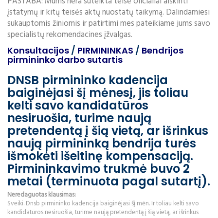
PASTABA: Mums nėra suteikta teisė oficialiai aiškinti
įstatymų ir kitų teisės aktų nuostatų taikymą. Dalindamiesi
sukauptomis žiniomis ir patirtimi mes pateikiame jums savo
specialistų rekomendacines įžvalgas.
Konsultacijos
/
PIRMININKAS
/
Bendrijos
pirmininko darbo sutartis
DNSB pirmininko kadencija
baiginėjasi šį mėnesį, jis toliau
kelti savo kandidatūros
nesiruošia, turime naują
pretendentą į šią vietą, ar išrinkus
naują pirmininką bendrija turės
išmokėti išeitinę kompensaciją.
Pirmininkavimo trukmė buvo 2
metai (terminuota pagal sutartį).
Neredaguotas klausimas:
Sveiki. Dnsb pirmininko kadencija baiginėjasi šį mėn. Ir toliau kelti savo
kandidatūros nesiruošia, turime naują pretendentą į šią vietą, ar išrinkus