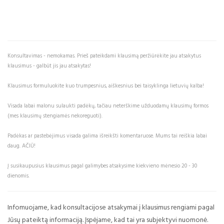
Konsultavimas - nemokamas. Prieš pateikdami klausimą peržiūrėkite jau atsakytus
klausimus - galbūt jis jau atsakytas!
Klausimus formuluokite kuo trumpesnius, aiškesnius bei taisyklinga lietuvių kalba!
Visada labai malonu sulaukti padėkų, tačiau neterškime užduodamų klausimų formos
(mes klausimų stengiamės nekoreguoti).
Padėkas ar pastebėjimus visada galima išreikšti komentaruose. Mums tai reiškia labai
daug. AČIŪ!
Į susikaupusius klausimus pagal galimybes atsakysime kiekvieno mėnesio 20 - 30
dienomis.
Infomuojame, kad konsultacijose atsakymai į klausimus rengiami pagal
Jūsų pateiktą informaciją. Įspėjame, kad tai yra subjektyvi nuomonė.