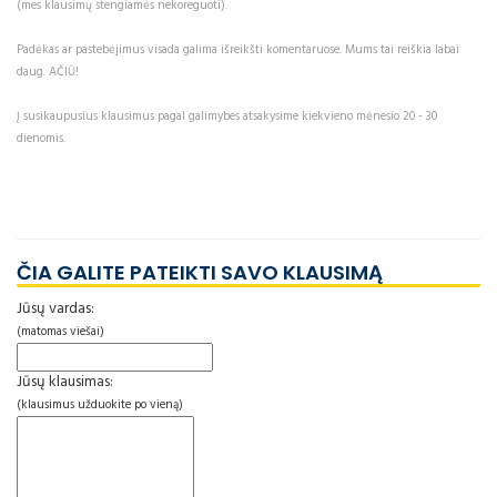
(mes klausimų stengiamės nekoreguoti).
Padėkas ar pastebėjimus visada galima išreikšti komentaruose. Mums tai reiškia labai
daug. AČIŪ!
Į susikaupusius klausimus pagal galimybes atsakysime kiekvieno mėnesio 20 - 30
dienomis.
ČIA GALITE PATEIKTI SAVO KLAUSIMĄ
Jūsų vardas:
(matomas viešai)
Jūsų klausimas:
(klausimus užduokite po vieną)