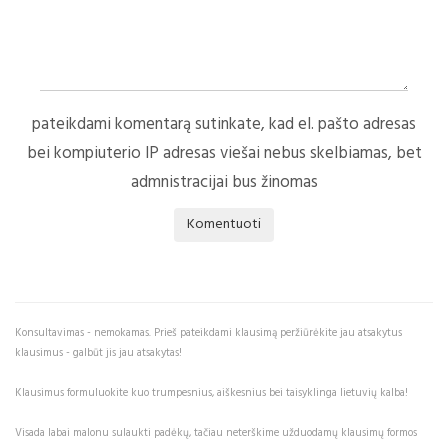
pateikdami komentarą sutinkate, kad el. pašto adresas
bei kompiuterio IP adresas viešai nebus skelbiamas, bet
admnistracijai bus žinomas
Komentuoti
Konsultavimas - nemokamas. Prieš pateikdami klausimą peržiūrėkite jau atsakytus
klausimus - galbūt jis jau atsakytas!
Klausimus formuluokite kuo trumpesnius, aiškesnius bei taisyklinga lietuvių kalba!
Visada labai malonu sulaukti padėkų, tačiau neterškime užduodamų klausimų formos