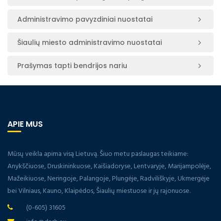
Administravimo pavyzdiniai nuostatai
Šiaulių miesto administravimo nuostatai
Prašymas tapti bendrijos nariu
APIE MUS
Mūsų veikla apima visą Lietuvą. Šiuo metu paslaugas teikiame:
Anykščiuose, Druskininkuose, Kaišiadoryse, Lentvaryje, Marijampolėje,
Mažeikiuose, Neringoje, Palangoje, Plungėje, Radviliškyje, Ukmergėje
bei Vilniaus, Kauno, Klaipėdos, Šiaulių miestuose ir jų rajonuose.
(0-605) 31605