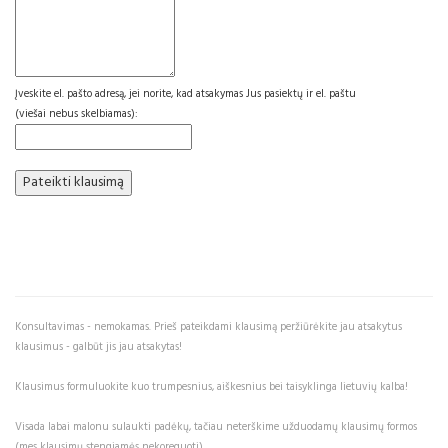
Įveskite el. pašto adresą, jei norite, kad atsakymas Jus pasiektų ir el. paštu
(viešai nebus skelbiamas):
Konsultavimas - nemokamas. Prieš pateikdami klausimą peržiūrėkite jau atsakytus
klausimus - galbūt jis jau atsakytas!
Klausimus formuluokite kuo trumpesnius, aiškesnius bei taisyklinga lietuvių kalba!
Visada labai malonu sulaukti padėkų, tačiau neterškime užduodamų klausimų formos
(mes klausimų stengiamės nekoreguoti).