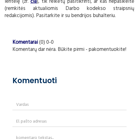
lentelę (žr.
čia
), tik reikėtų pasitikrinti, ar kas nepasikeitė
(remkitės aktualiomis Darbo kodekso straipsnių
redakcijomis). Pasitarkite ir su bendrijos buhalteriu.
Komentarai
(0) 0-0
Komentarų dar nėra. Būkite pirmi - pakomentuokite!
Komentuoti