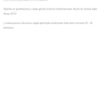
Padėkas ar pastebėjimus visada galima išreikšti komentaruose. Mums tai reiškia labai
daug. AČIŪ!
Į susikaupusius klausimus pagal galimybes atsakysime kiekvieno mėnesio 20 - 30
dienomis.