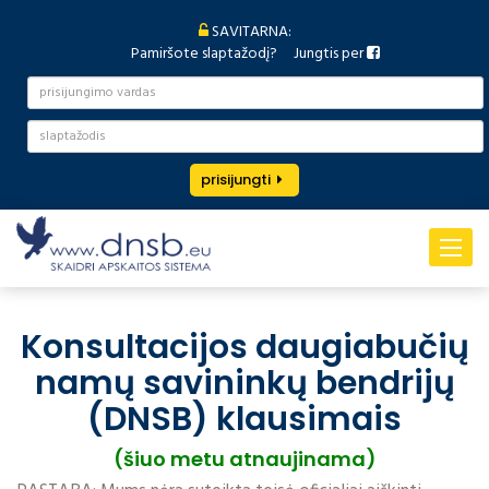
SAVITARNA:
Pamiršote slaptažodį?
Jungtis per
prisijungti
Toggle
navigat
Konsultacijos daugiabučių
namų savininkų bendrijų
(DNSB) klausimais
(šiuo metu atnaujinama)