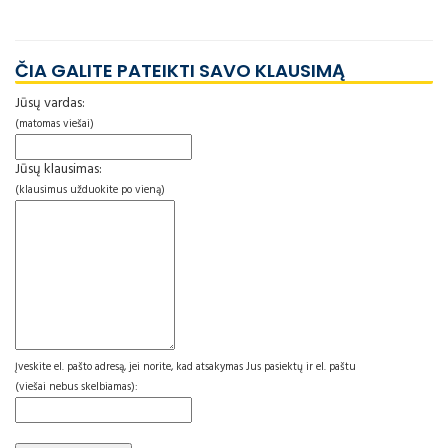
ČIA GALITE PATEIKTI SAVO KLAUSIMĄ
Jūsų vardas:
(matomas viešai)
Jūsų klausimas:
(klausimus užduokite po vieną)
Įveskite el. pašto adresą, jei norite, kad atsakymas Jus pasiektų ir el. paštu
(viešai nebus skelbiamas):