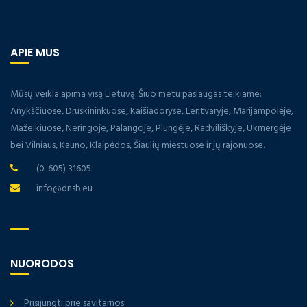
APIE MUS
Mūsų veikla apima visą Lietuvą. Šiuo metu paslaugas teikiame:
Anykščiuose, Druskininkuose, Kaišiadoryse, Lentvaryje, Marijampolėje,
Mažeikiuose, Neringoje, Palangoje, Plungėje, Radviliškyje, Ukmergėje
bei Vilniaus, Kauno, Klaipėdos, Šiaulių miestuose ir jų rajonuose.
(0-605) 31605
info@dnsb.eu
NUORODOS
Prisijungti prie savitarnos