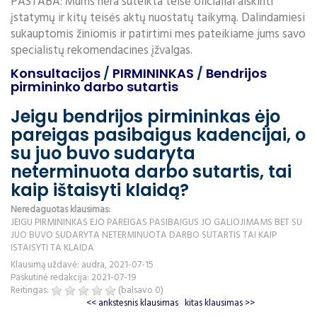
PASTABA: Mums nėra suteikta teisė oficialiai aiškinti
įstatymų ir kitų teisės aktų nuostatų taikymą. Dalindamiesi
sukauptomis žiniomis ir patirtimi mes pateikiame jums savo
specialistų rekomendacines įžvalgas.
Konsultacijos
/
PIRMININKAS
/
Bendrijos
pirmininko darbo sutartis
Jeigu bendrijos pirmininkas ėjo
pareigas pasibaigus kadencijai, o
su juo buvo sudaryta
neterminuota darbo sutartis, tai
kaip ištaisyti klaidą?
Neredaguotas klausimas:
JEIGU PIRMININKAS EJO PAREIGAS PASIBAIGUS JO GALIOJIMAMS BET SU
JUO BUVO SUDARYTA NETERMINUOTA DARBO SUTARTIS TAI KAIP
ISTAISYTI TA KLAIDA
Klausimą uždavė: audra, 2021-07-15
Paskutinė redakcija: 2021-07-19
Reitingas:
(balsavo
0
)
<< ankstesnis klausimas
kitas klausimas >>