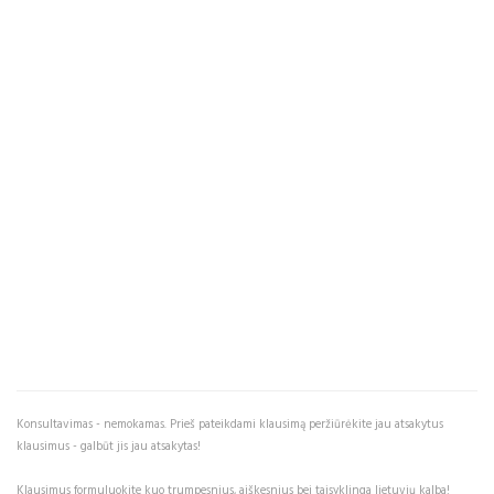
Konsultavimas - nemokamas. Prieš pateikdami klausimą peržiūrėkite jau atsakytus
klausimus - galbūt jis jau atsakytas!
Klausimus formuluokite kuo trumpesnius, aiškesnius bei taisyklinga lietuvių kalba!