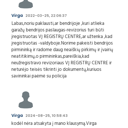
Virga
2022-03-25, 22:06:37
Labas,noriu paklausti,ar bendrijoje ,kuri atlieka
garažų bendrijos paslaugas-revizorius turi būti
įregistruotas VĮ REGISTRŲ CENTRE,ar užtenka ,kad
įregistruotas -valdyboje.Norime pakeisti bendrijos
pirmininką ir radome daug neaiškių pirkimų ir įvairių
neatitikimų,o pirmininkas,pareiškia,kad
neužregistravo revizoriaus VĮ REGISTRŲ CENTRE ir
neturėjo teisės tikrinti jo dokumentų,kuriuos
savininkai paėmė su policija
Virga
2024-08-25, 10:58:43
kodėl nėra atsakyta į mano klausymą.Virga