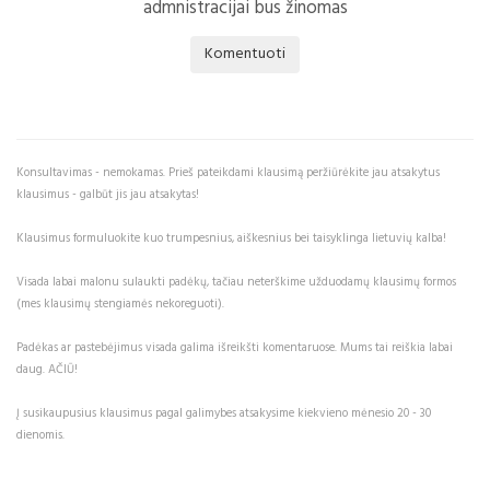
admnistracijai bus žinomas
Komentuoti
Konsultavimas - nemokamas. Prieš pateikdami klausimą peržiūrėkite jau atsakytus
klausimus - galbūt jis jau atsakytas!
Klausimus formuluokite kuo trumpesnius, aiškesnius bei taisyklinga lietuvių kalba!
Visada labai malonu sulaukti padėkų, tačiau neterškime užduodamų klausimų formos
(mes klausimų stengiamės nekoreguoti).
Padėkas ar pastebėjimus visada galima išreikšti komentaruose. Mums tai reiškia labai
daug. AČIŪ!
Į susikaupusius klausimus pagal galimybes atsakysime kiekvieno mėnesio 20 - 30
dienomis.