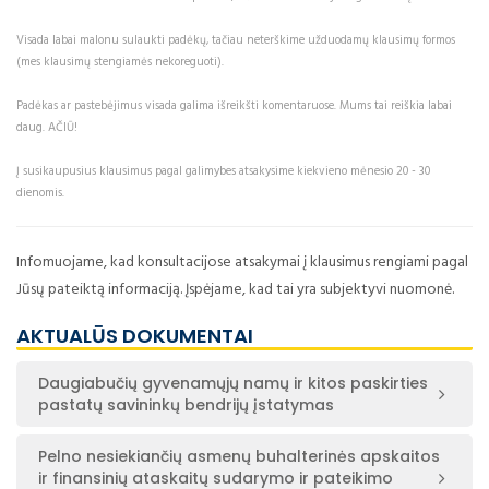
Visada labai malonu sulaukti padėkų, tačiau neterškime užduodamų klausimų formos
(mes klausimų stengiamės nekoreguoti).
Padėkas ar pastebėjimus visada galima išreikšti komentaruose. Mums tai reiškia labai
daug. AČIŪ!
Į susikaupusius klausimus pagal galimybes atsakysime kiekvieno mėnesio 20 - 30
dienomis.
Infomuojame, kad konsultacijose atsakymai į klausimus rengiami pagal
Jūsų pateiktą informaciją. Įspėjame, kad tai yra subjektyvi nuomonė.
AKTUALŪS DOKUMENTAI
Daugiabučių gyvenamųjų namų ir kitos paskirties
pastatų savininkų bendrijų įstatymas
Pelno nesiekiančių asmenų buhalterinės apskaitos
ir finansinių ataskaitų sudarymo ir pateikimo