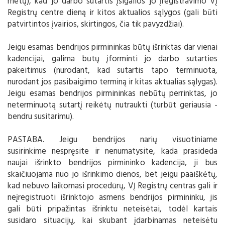
metų), kad jo darbo sutartis įsigalios jo įregistravimo VĮ
Registrų centre dieną ir kitos aktualios sąlygos (gali būti
patvirtintos įvairios, skirtingos, čia tik pavyzdžiai).
Jeigu esamas bendrijos pirmininkas būtų išrinktas dar vienai
kadencijai, galima būtų įforminti jo darbo sutarties
pakeitimus (nurodant, kad sutartis tapo terminuota,
nurodant jos pasibaigimo terminą ir kitas aktualias sąlygas).
Jeigu esamas bendrijos pirmininkas nebūtų perrinktas, jo
neterminuotą sutartį reikėtų nutraukti (turbūt geriausia -
bendru susitarimu).
PASTABA. Jeigu bendrijos narių visuotiniame
susirinkime nespręsite ir nenumatysite, kada prasideda
naujai išrinkto bendrijos pirmininko kadencija, ji bus
skaičiuojama nuo jo išrinkimo dienos, bet jeigu paaiškėtų,
kad nebuvo laikomasi procedūrų, VĮ Registrų centras gali ir
neįregistruoti išrinktojo asmens bendrijos pirmininku, jis
gali būti pripažintas išrinktu neteisėtai, todėl kartais
susidaro situacijų, kai skubant įdarbinamas neteisėtu