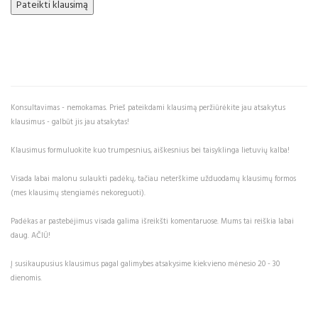
Konsultavimas - nemokamas. Prieš pateikdami klausimą peržiūrėkite jau atsakytus
klausimus - galbūt jis jau atsakytas!
Klausimus formuluokite kuo trumpesnius, aiškesnius bei taisyklinga lietuvių kalba!
Visada labai malonu sulaukti padėkų, tačiau neterškime užduodamų klausimų formos
(mes klausimų stengiamės nekoreguoti).
Padėkas ar pastebėjimus visada galima išreikšti komentaruose. Mums tai reiškia labai
daug. AČIŪ!
Į susikaupusius klausimus pagal galimybes atsakysime kiekvieno mėnesio 20 - 30
dienomis.