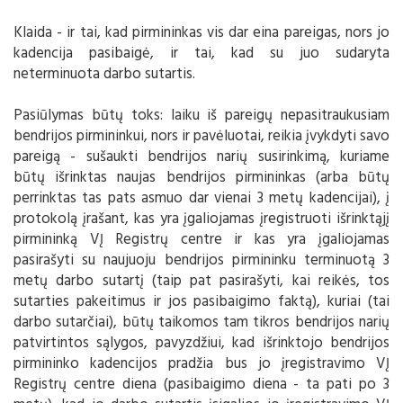
Klaida - ir tai, kad pirmininkas vis dar eina pareigas, nors jo
kadencija pasibaigė, ir tai, kad su juo sudaryta
neterminuota darbo sutartis.
Pasiūlymas būtų toks: laiku iš pareigų nepasitraukusiam
bendrijos pirmininkui, nors ir pavėluotai, reikia įvykdyti savo
pareigą - sušaukti bendrijos narių susirinkimą, kuriame
būtų išrinktas naujas bendrijos pirmininkas (arba būtų
perrinktas tas pats asmuo dar vienai 3 metų kadencijai), į
protokolą įrašant, kas yra įgaliojamas įregistruoti išrinktąjį
pirmininką VĮ Registrų centre ir kas yra įgaliojamas
pasirašyti su naujuoju bendrijos pirmininku terminuotą 3
metų darbo sutartį (taip pat pasirašyti, kai reikės, tos
sutarties pakeitimus ir jos pasibaigimo faktą), kuriai (tai
darbo sutarčiai), būtų taikomos tam tikros bendrijos narių
patvirtintos sąlygos, pavyzdžiui, kad išrinktojo bendrijos
pirmininko kadencijos pradžia bus jo įregistravimo VĮ
Registrų centre diena (pasibaigimo diena - ta pati po 3