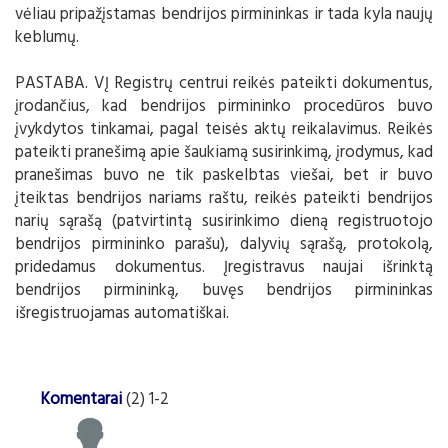
vėliau pripažįstamas bendrijos pirmininkas ir tada kyla naujų
keblumų.
PASTABA. VĮ Registrų centrui reikės pateikti dokumentus,
įrodančius, kad bendrijos pirmininko procedūros buvo
įvykdytos tinkamai, pagal teisės aktų reikalavimus. Reikės
pateikti pranešimą apie šaukiamą susirinkimą, įrodymus, kad
pranešimas buvo ne tik paskelbtas viešai, bet ir buvo
įteiktas bendrijos nariams raštu, reikės pateikti bendrijos
narių sąrašą (patvirtintą susirinkimo dieną registruotojo
bendrijos pirmininko parašu), dalyvių sąrašą, protokolą,
pridedamus dokumentus. Įregistravus naujai išrinktą
bendrijos pirmininką, buvęs bendrijos pirmininkas
išregistruojamas automatiškai.
Komentarai
(2) 1-2