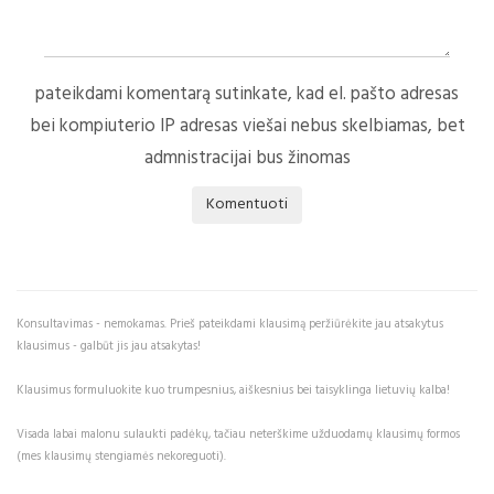
pateikdami komentarą sutinkate, kad el. pašto adresas
bei kompiuterio IP adresas viešai nebus skelbiamas, bet
admnistracijai bus žinomas
Komentuoti
Konsultavimas - nemokamas. Prieš pateikdami klausimą peržiūrėkite jau atsakytus
klausimus - galbūt jis jau atsakytas!
Klausimus formuluokite kuo trumpesnius, aiškesnius bei taisyklinga lietuvių kalba!
Visada labai malonu sulaukti padėkų, tačiau neterškime užduodamų klausimų formos
(mes klausimų stengiamės nekoreguoti).