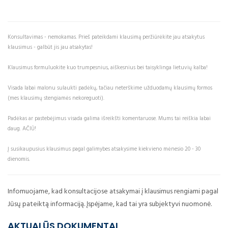
Konsultavimas - nemokamas. Prieš pateikdami klausimą peržiūrėkite jau atsakytus
klausimus - galbūt jis jau atsakytas!
Klausimus formuluokite kuo trumpesnius, aiškesnius bei taisyklinga lietuvių kalba!
Visada labai malonu sulaukti padėkų, tačiau neterškime užduodamų klausimų formos
(mes klausimų stengiamės nekoreguoti).
Padėkas ar pastebėjimus visada galima išreikšti komentaruose. Mums tai reiškia labai
daug. AČIŪ!
Į susikaupusius klausimus pagal galimybes atsakysime kiekvieno mėnesio 20 - 30
dienomis.
Infomuojame, kad konsultacijose atsakymai į klausimus rengiami pagal
Jūsų pateiktą informaciją. Įspėjame, kad tai yra subjektyvi nuomonė.
AKTUALŪS DOKUMENTAI