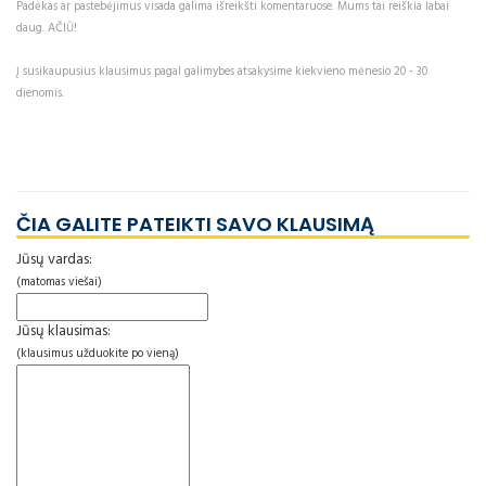
Padėkas ar pastebėjimus visada galima išreikšti komentaruose. Mums tai reiškia labai
daug. AČIŪ!
Į susikaupusius klausimus pagal galimybes atsakysime kiekvieno mėnesio 20 - 30
dienomis.
ČIA GALITE PATEIKTI SAVO KLAUSIMĄ
Jūsų vardas:
(matomas viešai)
Jūsų klausimas:
(klausimus užduokite po vieną)