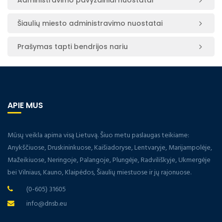
Administravimo pavyzdiniai nuostatai
Šiaulių miesto administravimo nuostatai
Prašymas tapti bendrijos nariu
APIE MUS
Mūsų veikla apima visą Lietuvą. Šiuo metu paslaugas teikiame:
Anykščiuose, Druskininkuose, Kaišiadoryse, Lentvaryje, Marijampolėje,
Mažeikiuose, Neringoje, Palangoje, Plungėje, Radviliškyje, Ukmergėje
bei Vilniaus, Kauno, Klaipėdos, Šiaulių miestuose ir jų rajonuose.
(0-605) 31605
info@dnsb.eu