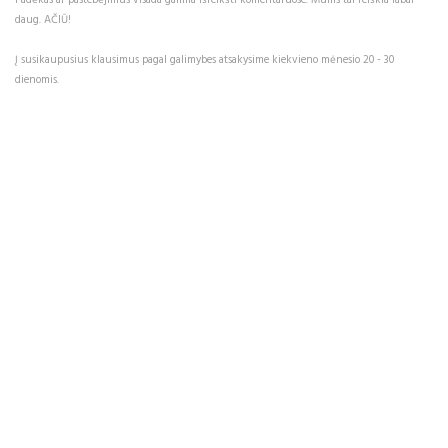
Padėkas ar pastebėjimus visada galima išreikšti komentaruose. Mums tai reiškia labai
daug. AČIŪ!
Į susikaupusius klausimus pagal galimybes atsakysime kiekvieno mėnesio 20 - 30
dienomis.