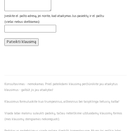
Įveskite el. pašto adresą, jei norite, kad atsakymas Jus pasiektų ir el. paštu
(viešai nebus skelbiamas):
Konsultavimas - nemokamas. Prieš pateikdami klausimą peržiūrėkite jau atsakytus
klausimus - galbūt jis jau atsakytas!
Klausimus formuluokite kuo trumpesnius, aiškesnius bei taisyklinga lietuvių kalba!
Visada labai malonu sulaukti padėkų, tačiau neterškime užduodamų klausimų formos
(mes klausimų stengiamės nekoreguoti).