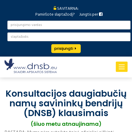
SAVITARNA:
Pamiršote slaptažodį?
Jungtis per
prisijungti
Toggle
navigat
Konsultacijos daugiabučių
namų savininkų bendrijų
(DNSB) klausimais
(šiuo metu atnaujinama)