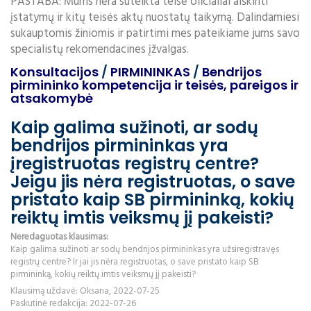
PASTABA: Mums nėra suteikta teisė oficialiai aiškinti
įstatymų ir kitų teisės aktų nuostatų taikymą. Dalindamiesi
sukauptomis žiniomis ir patirtimi mes pateikiame jums savo
specialistų rekomendacines įžvalgas.
Konsultacijos
/
PIRMININKAS
/
Bendrijos
pirmininko kompetencija ir teisės, pareigos ir
atsakomybė
Kaip galima sužinoti, ar sodų
bendrijos pirmininkas yra
įregistruotas registrų centre?
Jeigu jis nėra registruotas, o save
pristato kaip SB pirmininką, kokių
reiktų imtis veiksmų jį pakeisti?
Neredaguotas klausimas:
Kaip galima sužinoti ar sodų bendrijos pirmininkas yra užsiregistravęs
registrų centre? Ir jai jis nėra registruotas, o save pristato kaip SB
pirmininką, kokių reiktų imtis veiksmų jį pakeisti?
Klausimą uždavė: Oksana, 2022-07-25
Paskutinė redakcija: 2022-07-26