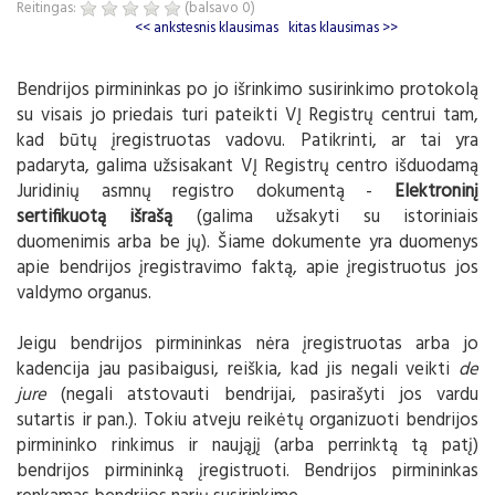
Reitingas:
(balsavo
0
)
<< ankstesnis klausimas
kitas klausimas >>
Bendrijos pirmininkas po jo išrinkimo susirinkimo protokolą
su visais jo priedais turi pateikti VĮ Registrų centrui tam,
kad būtų įregistruotas vadovu. Patikrinti, ar tai yra
padaryta, galima užsisakant VĮ Registrų centro išduodamą
Juridinių asmnų registro dokumentą -
Elektroninį
sertifikuotą išrašą
(galima užsakyti su istoriniais
duomenimis arba be jų). Šiame dokumente yra duomenys
apie bendrijos įregistravimo faktą, apie įregistruotus jos
valdymo organus.
Jeigu bendrijos pirmininkas nėra įregistruotas arba jo
kadencija jau pasibaigusi, reiškia, kad jis negali veikti
de
jure
(negali atstovauti bendrijai, pasirašyti jos vardu
sutartis ir pan.). Tokiu atveju reikėtų organizuoti bendrijos
pirmininko rinkimus ir naująjį (arba perrinktą tą patį)
bendrijos pirmininką įregistruoti. Bendrijos pirmininkas