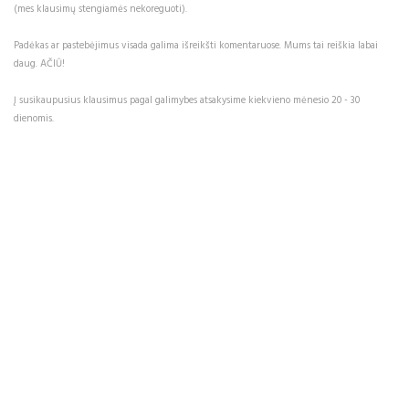
(mes klausimų stengiamės nekoreguoti).
Padėkas ar pastebėjimus visada galima išreikšti komentaruose. Mums tai reiškia labai
daug. AČIŪ!
Į susikaupusius klausimus pagal galimybes atsakysime kiekvieno mėnesio 20 - 30
dienomis.