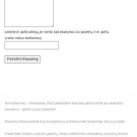
Įveskite el. pašto adresą, jei norite, kad atsakymas Jus pasiektų ir el. paštu
(viešai nebus skelbiamas):
Konsultavimas - nemokamas. Prieš pateikdami klausimą peržiūrėkite jau atsakytus
klausimus - galbūt jis jau atsakytas!
Klausimus formuluokite kuo trumpesnius, aiškesnius bei taisyklinga lietuvių kalba!
Visada labai malonu sulaukti padėkų, tačiau neterškime užduodamų klausimų formos