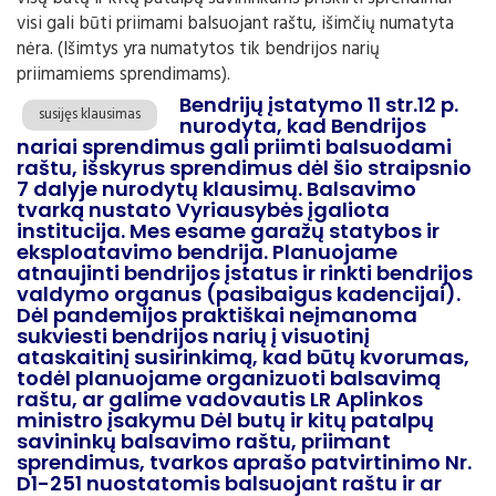
visi gali būti priimami balsuojant raštu, išimčių numatyta
nėra. (Išimtys yra numatytos tik bendrijos narių
priimamiems sprendimams).
Bendrijų įstatymo 11 str.12 p.
susijęs klausimas
nurodyta, kad Bendrijos
nariai sprendimus gali priimti balsuodami
raštu, išskyrus sprendimus dėl šio straipsnio
7 dalyje nurodytų klausimų. Balsavimo
tvarką nustato Vyriausybės įgaliota
institucija. Mes esame garažų statybos ir
eksploatavimo bendrija. Planuojame
atnaujinti bendrijos įstatus ir rinkti bendrijos
valdymo organus (pasibaigus kadencijai).
Dėl pandemijos praktiškai neįmanoma
sukviesti bendrijos narių į visuotinį
ataskaitinį susirinkimą, kad būtų kvorumas,
todėl planuojame organizuoti balsavimą
raštu, ar galime vadovautis LR Aplinkos
ministro įsakymu Dėl butų ir kitų patalpų
savininkų balsavimo raštu, priimant
sprendimus, tvarkos aprašo patvirtinimo Nr.
D1-251 nuostatomis balsuojant raštu ir ar