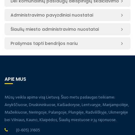
Dėl komunalinių paslaugų delspinigių skaičiavimo
Administravimo pavyzdiniai nuostatai
Šiaulių miesto administravimo nuostatai
Prašymas tapti bendrijos nariu
APIE MUS
Mūsų veikla apima visą Lietuvą. Šiuo metu paslaugas teikiame:
Anykščiuose, Druskininkuose, Kaišiadoryse, Lentvaryje, Marijampolėje,
Mažeikiuose, Neringoje, Palangoje, Plungėje, Radviliškyje, Ukmergėje
bei Vilniaus, Kauno, Klaipėdos, Šiaulių miestuose ir jų rajonuose.
(0-605) 31605