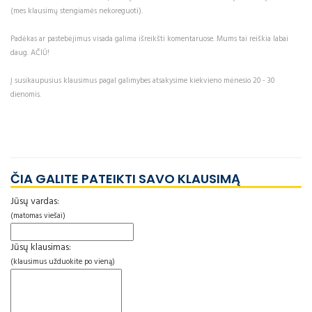
(mes klausimų stengiamės nekoreguoti).
Padėkas ar pastebėjimus visada galima išreikšti komentaruose. Mums tai reiškia labai
daug. AČIŪ!
Į susikaupusius klausimus pagal galimybes atsakysime kiekvieno mėnesio 20 - 30
dienomis.
ČIA GALITE PATEIKTI SAVO KLAUSIMĄ
Jūsų vardas:
(matomas viešai)
Jūsų klausimas:
(klausimus užduokite po vieną)