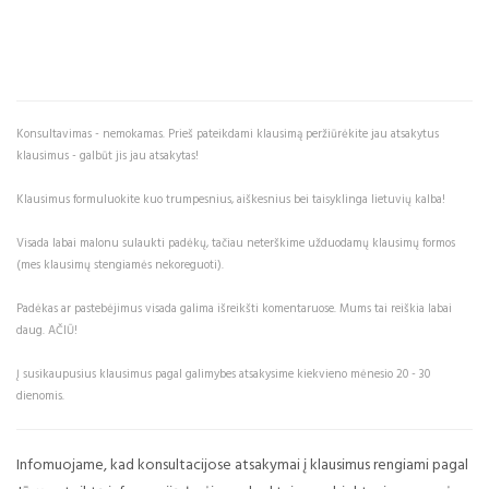
Konsultavimas - nemokamas. Prieš pateikdami klausimą peržiūrėkite jau atsakytus
klausimus - galbūt jis jau atsakytas!
Klausimus formuluokite kuo trumpesnius, aiškesnius bei taisyklinga lietuvių kalba!
Visada labai malonu sulaukti padėkų, tačiau neterškime užduodamų klausimų formos
(mes klausimų stengiamės nekoreguoti).
Padėkas ar pastebėjimus visada galima išreikšti komentaruose. Mums tai reiškia labai
daug. AČIŪ!
Į susikaupusius klausimus pagal galimybes atsakysime kiekvieno mėnesio 20 - 30
dienomis.
Infomuojame, kad konsultacijose atsakymai į klausimus rengiami pagal