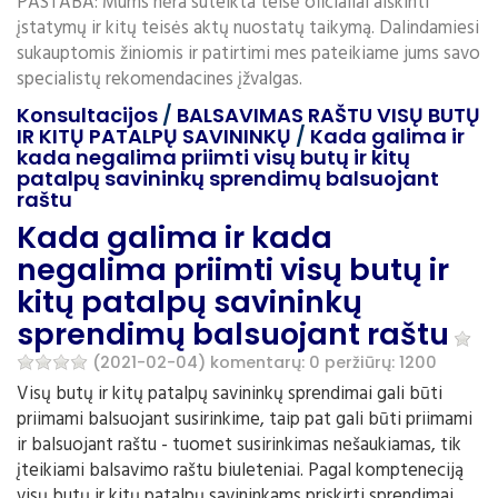
PASTABA: Mums nėra suteikta teisė oficialiai aiškinti
įstatymų ir kitų teisės aktų nuostatų taikymą. Dalindamiesi
sukauptomis žiniomis ir patirtimi mes pateikiame jums savo
specialistų rekomendacines įžvalgas.
Konsultacijos
/
BALSAVIMAS RAŠTU VISŲ BUTŲ
IR KITŲ PATALPŲ SAVININKŲ
/
Kada galima ir
kada negalima priimti visų butų ir kitų
patalpų savininkų sprendimų balsuojant
raštu
Kada galima ir kada
negalima priimti visų butų ir
kitų patalpų savininkų
sprendimų balsuojant raštu
(2021-02-04)
komentarų: 0
peržiūrų: 1200
Visų butų ir kitų patalpų savininkų sprendimai gali būti
priimami balsuojant susirinkime, taip pat gali būti priimami
ir balsuojant raštu - tuomet susirinkimas nešaukiamas, tik
įteikiami balsavimo raštu biuleteniai. Pagal kompteneciją
visų butų ir kitų patalpų savininkams priskirti sprendimai