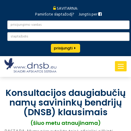
SAVITARNA:
Pamiršote slaptažodį?
Jungtis per
prisijungti
Toggle
navigat
Konsultacijos daugiabučių
namų savininkų bendrijų
(DNSB) klausimais
(šiuo metu atnaujinama)