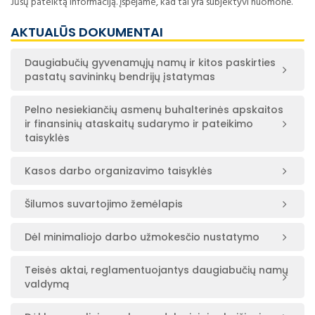
Jūsų pateiktą informaciją. Įspėjame, kad tai yra subjektyvi nuomonė.
AKTUALŪS DOKUMENTAI
Daugiabučių gyvenamųjų namų ir kitos paskirties
pastatų savininkų bendrijų įstatymas
Pelno nesiekiančių asmenų buhalterinės apskaitos
ir finansinių ataskaitų sudarymo ir pateikimo
taisyklės
Kasos darbo organizavimo taisyklės
Šilumos suvartojimo žemėlapis
Dėl minimaliojo darbo užmokesčio nustatymo
Teisės aktai, reglamentuojantys daugiabučių namų
valdymą