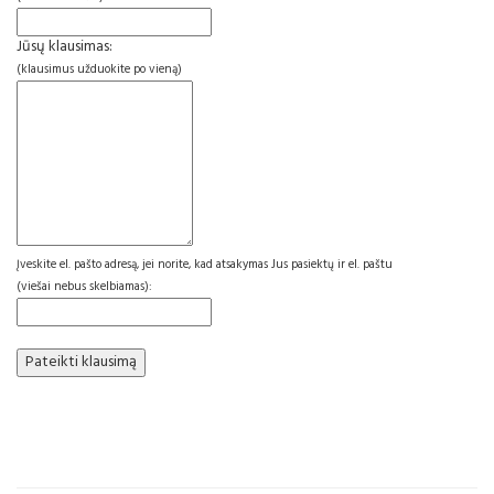
Jūsų klausimas:
(klausimus užduokite po vieną)
Įveskite el. pašto adresą, jei norite, kad atsakymas Jus pasiektų ir el. paštu
(viešai nebus skelbiamas):