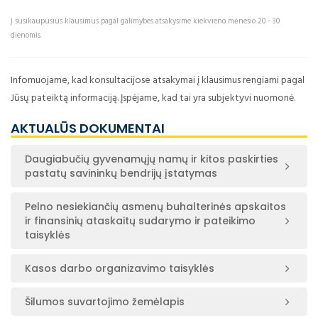
Į susikaupusius klausimus pagal galimybes atsakysime kiekvieno mėnesio 20 - 30
dienomis.
Infomuojame, kad konsultacijose atsakymai į klausimus rengiami pagal
Jūsų pateiktą informaciją. Įspėjame, kad tai yra subjektyvi nuomonė.
AKTUALŪS DOKUMENTAI
Daugiabučių gyvenamųjų namų ir kitos paskirties
pastatų savininkų bendrijų įstatymas
Pelno nesiekiančių asmenų buhalterinės apskaitos
ir finansinių ataskaitų sudarymo ir pateikimo
taisyklės
Kasos darbo organizavimo taisyklės
Šilumos suvartojimo žemėlapis