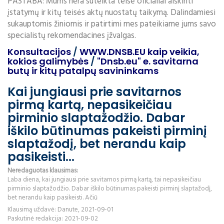
PASTABA: Mums nėra suteikta teisė oficialiai aiškinti
įstatymų ir kitų teisės aktų nuostatų taikymą. Dalindamiesi
sukauptomis žiniomis ir patirtimi mes pateikiame jums savo
specialistų rekomendacines įžvalgas.
Konsultacijos
/
WWW.DNSB.EU kaip veikia,
kokios galimybės
/
"Dnsb.eu" e. savitarna
butų ir kitų patalpų savininkams
Kai jungiausi prie savitarnos
pirmą kartą, nepasikeičiau
pirminio slaptažodžio. Dabar
iškilo būtinumas pakeisti pirminį
slaptažodį, bet nerandu kaip
pasikeisti...
Neredaguotas klausimas:
Laba diena, kai jungiausi prie savitarnos pirmą kartą, tai nepasikeičiau
pirminio slaptažodžio. Dabar iškilo būtinumas pakeisti pirminį slaptažodį,
bet nerandu kaip pasikeisti. Ačiū
Klausimą uždavė: Danute, 2021-09-01
Paskutinė redakcija: 2021-09-02