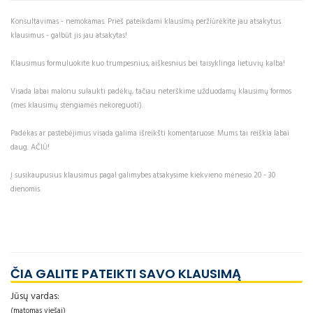
Konsultavimas - nemokamas. Prieš pateikdami klausimą peržiūrėkite jau atsakytus
klausimus - galbūt jis jau atsakytas!
Klausimus formuluokite kuo trumpesnius, aiškesnius bei taisyklinga lietuvių kalba!
Visada labai malonu sulaukti padėkų, tačiau neterškime užduodamų klausimų formos
(mes klausimų stengiamės nekoreguoti).
Padėkas ar pastebėjimus visada galima išreikšti komentaruose. Mums tai reiškia labai
daug. AČIŪ!
Į susikaupusius klausimus pagal galimybes atsakysime kiekvieno mėnesio 20 - 30
dienomis.
ČIA GALITE PATEIKTI SAVO KLAUSIMĄ
Jūsų vardas:
(matomas viešai)