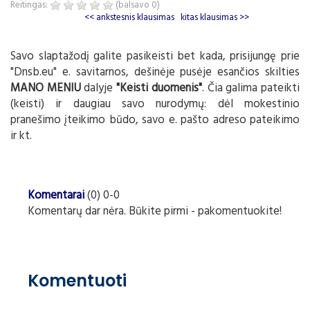
Reitingas:
(balsavo
0
)
<< ankstesnis klausimas
kitas klausimas >>
Savo slaptažodį galite pasikeisti bet kada, prisijungę prie
"Dnsb.eu" e. savitarnos, dešinėje pusėje esančios skilties
MANO MENIU
dalyje
"Keisti duomenis"
. Čia galima pateikti
(keisti) ir daugiau savo nurodymų: dėl mokestinio
pranešimo įteikimo būdo, savo e. pašto adreso pateikimo
ir kt.
Komentarai
(0) 0-0
Komentarų dar nėra. Būkite pirmi - pakomentuokite!
Komentuoti