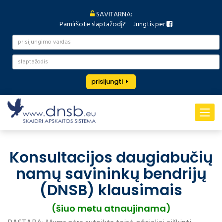
SAVITARNA:
Pamiršote slaptažodį?
Jungtis per
prisijungti
Toggle
navigat
Konsultacijos daugiabučių
namų savininkų bendrijų
(DNSB) klausimais
(šiuo metu atnaujinama)