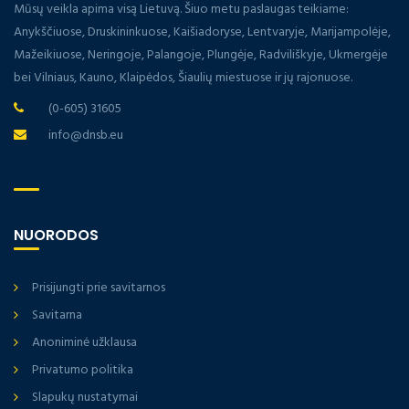
Mūsų veikla apima visą Lietuvą. Šiuo metu paslaugas teikiame:
Anykščiuose, Druskininkuose, Kaišiadoryse, Lentvaryje, Marijampolėje,
Mažeikiuose, Neringoje, Palangoje, Plungėje, Radviliškyje, Ukmergėje
bei Vilniaus, Kauno, Klaipėdos, Šiaulių miestuose ir jų rajonuose.
(0-605) 31605
info@dnsb.eu
NUORODOS
Prisijungti prie savitarnos
Savitarna
Anoniminė užklausa
Privatumo politika
Slapukų nustatymai