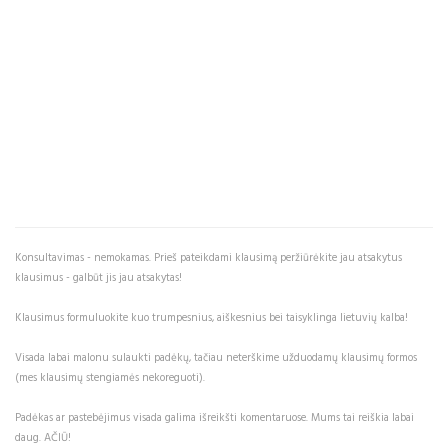
Konsultavimas - nemokamas. Prieš pateikdami klausimą peržiūrėkite jau atsakytus
klausimus - galbūt jis jau atsakytas!
Klausimus formuluokite kuo trumpesnius, aiškesnius bei taisyklinga lietuvių kalba!
Visada labai malonu sulaukti padėkų, tačiau neterškime užduodamų klausimų formos
(mes klausimų stengiamės nekoreguoti).
Padėkas ar pastebėjimus visada galima išreikšti komentaruose. Mums tai reiškia labai
daug. AČIŪ!