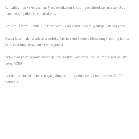
Konsultavimas - nemokamas. Prieš pateikdami klausimą peržiūrėkite jau atsakytus
klausimus - galbūt jis jau atsakytas!
Klausimus formuluokite kuo trumpesnius, aiškesnius bei taisyklinga lietuvių kalba!
Visada labai malonu sulaukti padėkų, tačiau neterškime užduodamų klausimų formos
(mes klausimų stengiamės nekoreguoti).
Padėkas ar pastebėjimus visada galima išreikšti komentaruose. Mums tai reiškia labai
daug. AČIŪ!
Į susikaupusius klausimus pagal galimybes atsakysime kiekvieno mėnesio 20 - 30
dienomis.