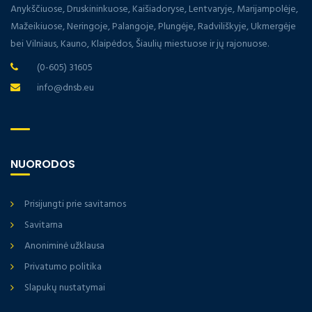
Anykščiuose, Druskininkuose, Kaišiadoryse, Lentvaryje, Marijampolėje,
Mažeikiuose, Neringoje, Palangoje, Plungėje, Radviliškyje, Ukmergėje
bei Vilniaus, Kauno, Klaipėdos, Šiaulių miestuose ir jų rajonuose.
(0-605) 31605
info@dnsb.eu
NUORODOS
Prisijungti prie savitarnos
Savitarna
Anoniminė užklausa
Privatumo politika
Slapukų nustatymai