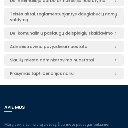
Dėl minimaliojo darbo užmokesčio nustatymo
Teisės aktai, reglamentuojantys daugiabučių namų
valdymą
Dėl komunalinių paslaugų delspinigių skaičiavimo
Administravimo pavyzdiniai nuostatai
Šiaulių miesto administravimo nuostatai
Prašymas tapti bendrijos nariu
APIE MUS
Mūsų veikla apima visą Lietuvą. Šiuo metu paslaugas teikiame: