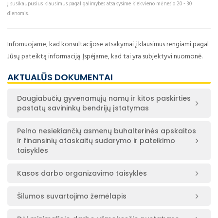
Į susikaupusius klausimus pagal galimybes atsakysime kiekvieno mėnesio 20 - 30
dienomis.
Infomuojame, kad konsultacijose atsakymai į klausimus rengiami pagal
Jūsų pateiktą informaciją. Įspėjame, kad tai yra subjektyvi nuomonė.
AKTUALŪS DOKUMENTAI
Daugiabučių gyvenamųjų namų ir kitos paskirties
pastatų savininkų bendrijų įstatymas
Pelno nesiekiančių asmenų buhalterinės apskaitos
ir finansinių ataskaitų sudarymo ir pateikimo
taisyklės
Kasos darbo organizavimo taisyklės
Šilumos suvartojimo žemėlapis