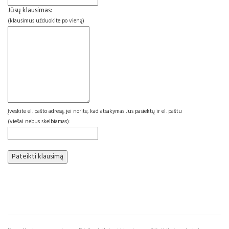
Jūsų klausimas:
(klausimus užduokite po vieną)
Įveskite el. pašto adresą, jei norite, kad atsakymas Jus pasiektų ir el. paštu
(viešai nebus skelbiamas):