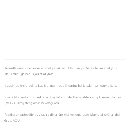
Konsultavimas - nemokamas. Prieš pateikdami klausimą peržiūrėkite jau atsakytus
klausimus - galbūt jis jau atsakytas!
Klausimus formuluokite kuo trumpesnius, aiškesnius bei taisyklinga lietuvių kalba!
Visada labai malonu sulaukti padėkų, tačiau neterškime užduodamų klausimų formos
(mes klausimų stengiamės nekoreguoti).
Padėkas ar pastebėjimus visada galima išreikšti komentaruose. Mums tai reiškia labai
daug. AČIŪ!