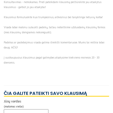
Konsultavimas - nemokamas. Prieš pateikdami klausimą peržiūrėkite jau atsakytus
klausimus - galbūt jis jau atsakytas!
Klausimus formuluokite kuo trumpesnius, aiškesnius bei taisyklinga lietuvių kalba!
Visada labai malonu sulaukti padėkų, tačiau neterškime užduodamų klausimų formos
(mes klausimų stengiamės nekoreguoti).
Padėkas ar pastebėjimus visada galima išreikšti komentaruose. Mums tai reiškia labai
daug. AČIŪ!
Į susikaupusius klausimus pagal galimybes atsakysime kiekvieno mėnesio 20 - 30
dienomis.
ČIA GALITE PATEIKTI SAVO KLAUSIMĄ
Jūsų vardas:
(matomas viešai)