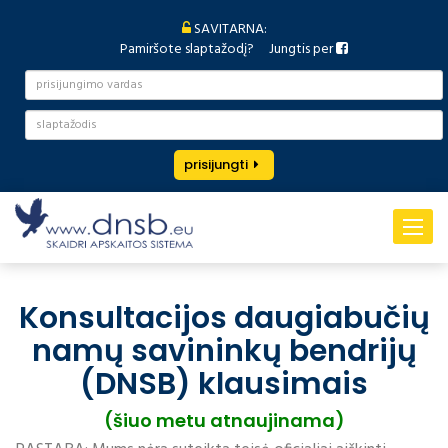
SAVITARNA:
Pamiršote slaptažodį?
Jungtis per
prisijungti
Toggle
navigat
Konsultacijos daugiabučių
namų savininkų bendrijų
(DNSB) klausimais
(šiuo metu atnaujinama)