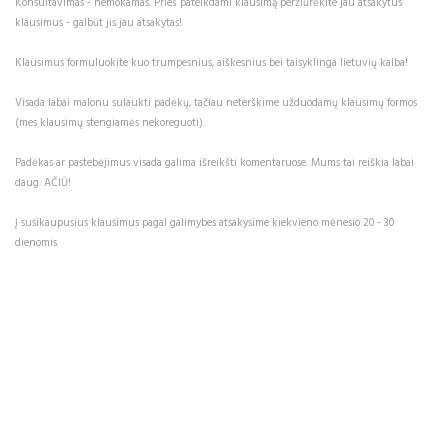
Konsultavimas - nemokamas. Prieš pateikdami klausimą peržiūrėkite jau atsakytus
klausimus - galbūt jis jau atsakytas!
Klausimus formuluokite kuo trumpesnius, aiškesnius bei taisyklinga lietuvių kalba!
Visada labai malonu sulaukti padėkų, tačiau neterškime užduodamų klausimų formos
(mes klausimų stengiamės nekoreguoti).
Padėkas ar pastebėjimus visada galima išreikšti komentaruose. Mums tai reiškia labai
daug. AČIŪ!
Į susikaupusius klausimus pagal galimybes atsakysime kiekvieno mėnesio 20 - 30
dienomis.