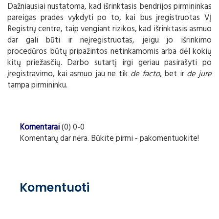
Dažniausiai nustatoma, kad išrinktasis bendrijos pirmininkas
pareigas pradės vykdyti po to, kai bus įregistruotas VĮ
Registrų centre, taip vengiant rizikos, kad išrinktasis asmuo
dar gali būti ir neįregistruotas, jeigu jo išrinkimo
procedūros būtų pripažintos netinkamomis arba dėl kokių
kitų priežasčių. Darbo sutartį irgi geriau pasirašyti po
įregistravimo, kai asmuo jau ne tik
de facto
, bet ir
de jure
tampa pirmininku.
Komentarai
(0) 0-0
Komentarų dar nėra. Būkite pirmi - pakomentuokite!
Komentuoti