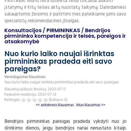
PASTABA: Mums nėra suteikta teisė oficialiai aiškinti
įstatymų ir kitų teisės aktų nuostatų taikymą. Dalindamiesi
sukauptomis žiniomis ir patirtimi mes pateikiame jums savo
specialistų rekomendacines įžvalgas.
Konsultacijos
/
PIRMININKAS
/
Bendrijos
pirmininko kompetencija ir teisės, pareigos ir
atsakomybė
Nuo kurio laiko naujai išrinktas
pirmininkas pradeda eiti savo
pareigas?
Neredaguotas klausimas:
Nuo kurio laiko naujai isrinktas pirmininkas pradeda eiti savo pareigas
Klausimą uždavė: Bronius, 2023-07-11
Paskutinė redakcija: 2023-07-12
Reitingas:
(balsavo
0
)
<< ankstesnis klausimas
kitas klausimas >>
Bendrijos pirmininkas pareigas pradeda vykdyti nuo jo
išrinkimo dienos, jeigu bendrijos nariai nenustato kitaip.