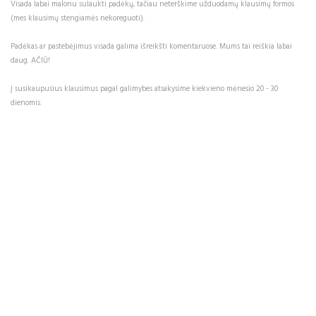
Visada labai malonu sulaukti padėkų, tačiau neterškime užduodamų klausimų formos
(mes klausimų stengiamės nekoreguoti).
Padėkas ar pastebėjimus visada galima išreikšti komentaruose. Mums tai reiškia labai
daug. AČIŪ!
Į susikaupusius klausimus pagal galimybes atsakysime kiekvieno mėnesio 20 - 30
dienomis.