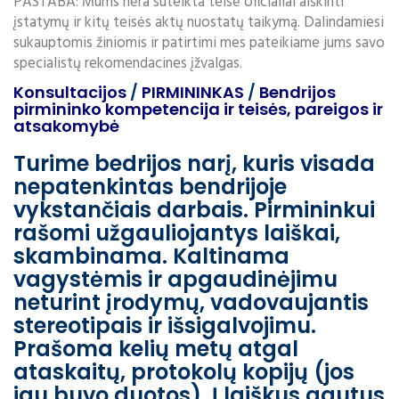
PASTABA: Mums nėra suteikta teisė oficialiai aiškinti
įstatymų ir kitų teisės aktų nuostatų taikymą. Dalindamiesi
sukauptomis žiniomis ir patirtimi mes pateikiame jums savo
specialistų rekomendacines įžvalgas.
Konsultacijos
/
PIRMININKAS
/
Bendrijos
pirmininko kompetencija ir teisės, pareigos ir
atsakomybė
Turime bedrijos narį, kuris visada
nepatenkintas bendrijoje
vykstančiais darbais. Pirmininkui
rašomi užgauliojantys laiškai,
skambinama. Kaltinama
vagystėmis ir apgaudinėjimu
neturint įrodymų, vadovaujantis
stereotipais ir išsigalvojimu.
Prašoma kelių metų atgal
ataskaitų, protokolų kopijų (jos
jau buvo duotos). Į laiškus gautus