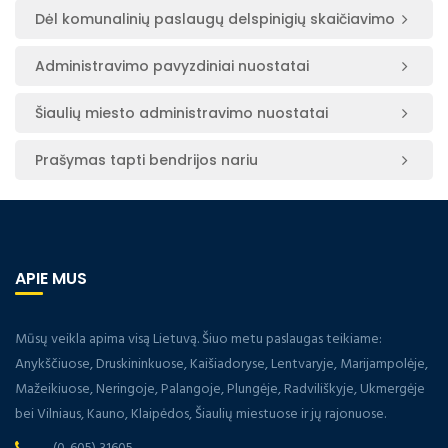
Dėl komunalinių paslaugų delspinigių skaičiavimo
Administravimo pavyzdiniai nuostatai
Šiaulių miesto administravimo nuostatai
Prašymas tapti bendrijos nariu
APIE MUS
Mūsų veikla apima visą Lietuvą. Šiuo metu paslaugas teikiame:
Anykščiuose, Druskininkuose, Kaišiadoryse, Lentvaryje, Marijampolėje,
Mažeikiuose, Neringoje, Palangoje, Plungėje, Radviliškyje, Ukmergėje
bei Vilniaus, Kauno, Klaipėdos, Šiaulių miestuose ir jų rajonuose.