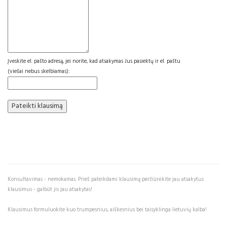
Įveskite el. pašto adresą, jei norite, kad atsakymas Jus pasiektų ir el. paštu
(viešai nebus skelbiamas):
Konsultavimas - nemokamas. Prieš pateikdami klausimą peržiūrėkite jau atsakytus
klausimus - galbūt jis jau atsakytas!
Klausimus formuluokite kuo trumpesnius, aiškesnius bei taisyklinga lietuvių kalba!