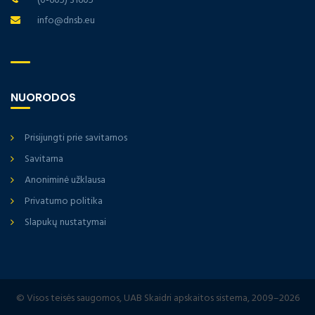
(0-605) 31605
info@dnsb.eu
NUORODOS
Prisijungti prie savitarnos
Savitarna
Anoniminė užklausa
Privatumo politika
Slapukų nustatymai
© Visos teisės saugomos, UAB Skaidri apskaitos sistema, 2009–2026