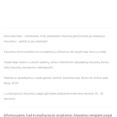
Konsultavimas - nemokamas. Prieš pateikdami klausimą peržiūrėkite jau atsakytus
klausimus - galbūt jis jau atsakytas!
Klausimus formuluokite kuo trumpesnius, aiškesnius bei taisyklinga lietuvių kalba!
Visada labai malonu sulaukti padėkų, tačiau neterškime užduodamų klausimų formos
(mes klausimų stengiamės nekoreguoti).
Padėkas ar pastebėjimus visada galima išreikšti komentaruose. Mums tai reiškia labai
daug. AČIŪ!
Į susikaupusius klausimus pagal galimybes atsakysime kiekvieno mėnesio 20 - 30
dienomis.
Infomuojame, kad konsultacijose atsakymai į klausimus rengiami pagal