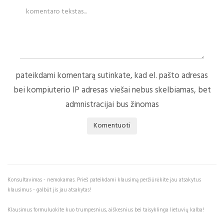
pateikdami komentarą sutinkate, kad el. pašto adresas
bei kompiuterio IP adresas viešai nebus skelbiamas, bet
admnistracijai bus žinomas
Komentuoti
Konsultavimas - nemokamas. Prieš pateikdami klausimą peržiūrėkite jau atsakytus
klausimus - galbūt jis jau atsakytas!
Klausimus formuluokite kuo trumpesnius, aiškesnius bei taisyklinga lietuvių kalba!