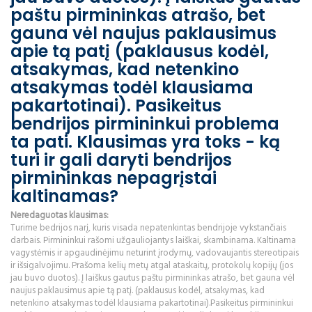
paštu pirmininkas atrašo, bet
gauna vėl naujus paklausimus
apie tą patį (paklausus kodėl,
atsakymas, kad netenkino
atsakymas todėl klausiama
pakartotinai). Pasikeitus
bendrijos pirmininkui problema
ta pati. Klausimas yra toks - ką
turi ir gali daryti bendrijos
pirmininkas nepagrįstai
kaltinamas?
Neredaguotas klausimas:
Turime bedrijos narį, kuris visada nepatenkintas bendrijoje vykstančiais
darbais. Pirmininkui rašomi užgauliojantys laiškai, skambinama. Kaltinama
vagystėmis ir apgaudinėjimu neturint įrodymų, vadovaujantis stereotipais
ir išsigalvojimu. Prašoma kelių metų atgal ataskaitų, protokolų kopijų (jos
jau buvo duotos). Į laiškus gautus paštu pirmininkas atrašo, bet gauna vėl
naujus paklausimus apie tą patį. (paklausus kodėl, atsakymas, kad
netenkino atsakymas todėl klausiama pakartotinai).Pasikeitus pirmininkui