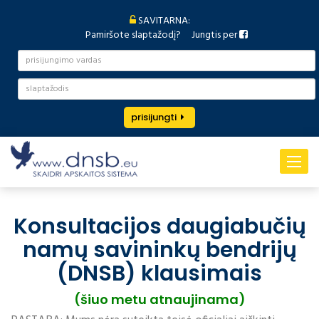
SAVITARNA:
Pamiršote slaptažodį?
Jungtis per
prisijungti
Toggle
navigat
Konsultacijos daugiabučių
namų savininkų bendrijų
(DNSB) klausimais
(šiuo metu atnaujinama)