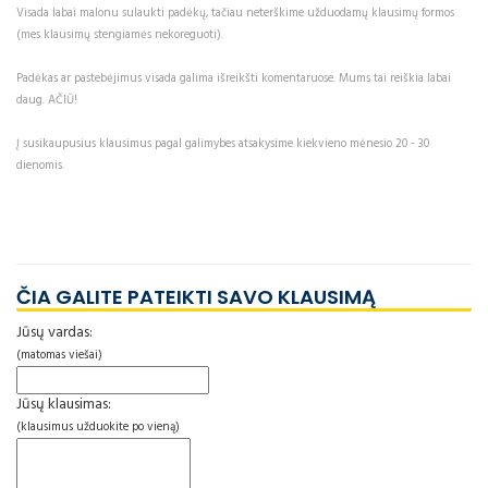
Visada labai malonu sulaukti padėkų, tačiau neterškime užduodamų klausimų formos
(mes klausimų stengiamės nekoreguoti).
Padėkas ar pastebėjimus visada galima išreikšti komentaruose. Mums tai reiškia labai
daug. AČIŪ!
Į susikaupusius klausimus pagal galimybes atsakysime kiekvieno mėnesio 20 - 30
dienomis.
ČIA GALITE PATEIKTI SAVO KLAUSIMĄ
Jūsų vardas:
(matomas viešai)
Jūsų klausimas:
(klausimus užduokite po vieną)