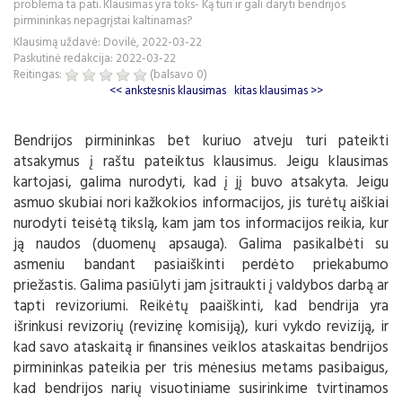
problema ta pati. Klausimas yra toks- Ką turi ir gali daryti bendrijos
pirmininkas nepagrįstai kaltinamas?
Klausimą uždavė: Dovilė, 2022-03-22
Paskutinė redakcija: 2022-03-22
Reitingas:
(balsavo
0
)
<< ankstesnis klausimas
kitas klausimas >>
Bendrijos pirmininkas bet kuriuo atveju turi pateikti
atsakymus į raštu pateiktus klausimus. Jeigu klausimas
kartojasi, galima nurodyti, kad į jį buvo atsakyta. Jeigu
asmuo skubiai nori kažkokios informacijos, jis turėtų aiškiai
nurodyti teisėtą tikslą, kam jam tos informacijos reikia, kur
ją naudos (duomenų apsauga). Galima pasikalbėti su
asmeniu bandant pasiaiškinti perdėto priekabumo
priežastis. Galima pasiūlyti jam įsitraukti į valdybos darbą ar
tapti revizoriumi. Reikėtų paaiškinti, kad bendrija yra
išrinkusi revizorių (revizinę komisiją), kuri vykdo reviziją, ir
kad savo ataskaitą ir finansines veiklos ataskaitas bendrijos
pirmininkas pateikia per tris mėnesius metams pasibaigus,
kad bendrijos narių visuotiniame susirinkime tvirtinamos