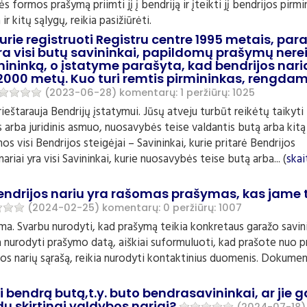
s formos prašymą priimti jį į bendriją ir įteikti jį bendrijos pirmi
r kitų sąlygų, reikia pasižiūrėti.
urie registruoti Registru centre 1995 metais, par
ra visi butų savininkai, papildomų prašymų nere
rmininką, o įstatyme parašyta, kad bendrijos nari
i 2000 metų. Kuo turi remtis pirmininkas, rengda
(2023-06-28)
komentarų: 1
peržiūrų: 1025
prieštarauja Bendrijų įstatymui. Jūsų atveju turbūt reikėtų taikyti
is arba juridinis asmuo, nuosavybės teise valdantis butą arba kitą
s visi Bendrijos steigėjai – Savininkai, kurie pritarė Bendrijos
nariai yra visi Savininkai, kurie nuosavybės teise butą arba... (
skai
bendrijos nariu yra rašomas prašymas, kas jame t
(2024-02-25)
komentarų: 0
peržiūrų: 1007
ma. Svarbu nurodyti, kad prašymą teikia konkretaus garažo savin
ia nurodyti prašymo datą, aiškiai suformuluoti, kad prašote nuo 
rijos narių sąrašą, reikia nurodyti kontaktinius duomenis. Dokume
i bendrą butą,t.y. buto bendrasavininkai, ar jie g
 du skirtingi valdybos nariai?