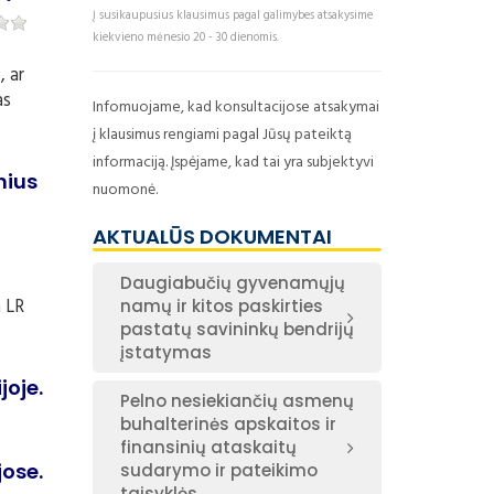
Į susikaupusius klausimus pagal galimybes atsakysime
kiekvieno mėnesio 20 - 30 dienomis.
, ar
as
Infomuojame, kad konsultacijose atsakymai
į klausimus rengiami pagal Jūsų pateiktą
informaciją. Įspėjame, kad tai yra subjektyvi
nius
nuomonė.
AKTUALŪS DOKUMENTAI
Daugiabučių gyvenamųjų
a LR
namų ir kitos paskirties
pastatų savininkų bendrijų
įstatymas
joje.
Pelno nesiekiančių asmenų
buhalterinės apskaitos ir
finansinių ataskaitų
jose.
sudarymo ir pateikimo
taisyklės