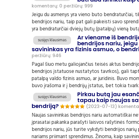
komentarų: 0
peržiūrų: 999
Jeigu du asmenys yra vieno buto bendraturčiai, tik vi
bendrijos nariu, taip pat gali pakeisti savo spren
yra bendraturčiai dviejų butų (patalpų) vieną butą 
Ar viename iš bendrij
susijęs klausimas
bendrijos nariu, jeigu
savininkas yra fizinis asmuo, o bendr
peržiūrų: 946
Pagal šiuo metu galiojančius teisės aktus bendrijos
bendrijos įstatuose nustatytos tavrkos), gali tapt
patalpą valdo fizinis asmuo, ar juridinis. Buvo mom
buvo įrašoma ir į bendrijų įstatus, bet tokia tvark
Pirkau butą jau esanč
susijęs klausimas
tapau kaip naujas sav
bendriją?
(2023-07-13)
komentar
Naujas savininkas bendrijos nariu automatiškai net
įprasatai pakanka parašyti laisvos rašytinės formo
bendrijos nariu, jūs turite vykdyti bendrijos nari
nariams priimant sprendimus. Žinoma, kaip savininka