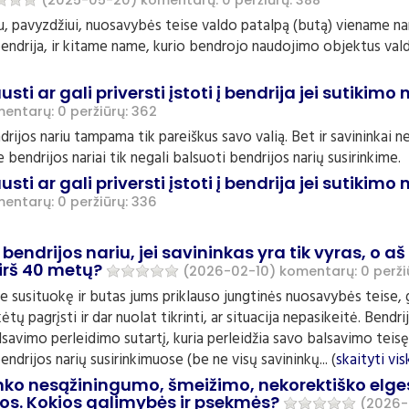
(2025-05-20)
komentarų: 0
peržiūrų: 388
igu, pavyzdžiui, nuosavybės teise valdo patalpą (butą) viename n
endrija, ir kitame name, kurio bendrojo naudojimo objektus vald
sti ar gali priversti įstoti į bendrija jei sutikimo
entarų: 0
peržiūrų: 362
rijos nariu tampama tik pareiškus savo valią. Bet ir savininkai n
bendrijos nariai tik negali balsuoti bendrijos narių susirinkime.
sti ar gali priversti įstoti į bendrija jei sutikimo
entarų: 0
peržiūrų: 336
bendrijos nariu, jei savininkas yra tik vyras, o aš
irš 40 metų?
(2026-02-10)
komentarų: 0
perži
sate susituokę ir butas jums priklauso jungtinės nuosavybės teise,
ėtų pagrįsti ir dar nuolat tikrinti, ar situacija nepasikeitė. Bendri
lsavimo perleidimo sutartį, kuria perleidžia savo balsavimo teis
endrijos narių susirinkimuose (be ne visų savininkų... (
skaityti vis
nko nesąžiningumo, šmeižimo, nekorektiško elges
ijos. Kokios galimybės ir psekmės?
(2026-