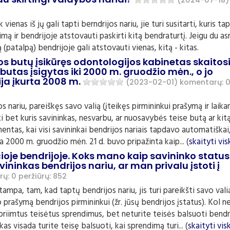
(2024-07-18)
enas iš jų gali tapti berndrijos nariu, jie turi susitarti, kuris ta
dimą ir bendrijoje atstovauti paskirti kitą bendraturtį. Jeigu du 
(patalpą) bendrijoje gali atstovauti vienas, kitą - kitas.
os butų įsikūręs odontologijos kabinetas skaitos
 butas įsigytas iki 2000 m. gruodžio mėn., o jo
ija įkurta 2008 m.
(2023-02-01)
komentarų: 
 nariu, pareiškęs savo valią (įteikęs pirmininkui prašymą ir laika
i bet kuris savininkas, nesvarbu, ar nuosavybės teise butą ar kit
entas, kai visi savininkai bendrijos nariais tapdavo automatiškai,
a 2000 m. gruodžio mėn. 21 d. buvo pripažinta kaip... (
skaityti vis
ioje bendrijoje. Koks mano kaip savininko status
ininkas bendrijos nariu, ar man privalu įstoti į
ų: 0
peržiūrų: 852
ampa, tam, kad taptų bendrijos nariu, jis turi pareikšti savo vali
 prašymą bendrijos pirmininkui (žr. jūsų bendrijos įstatus). Kol 
ų priimtus teisėtus sprendimus, bet neturite teisės balsuoti bendr
s visada turite teisę balsuoti, kai sprendimą turi... (
skaityti vis