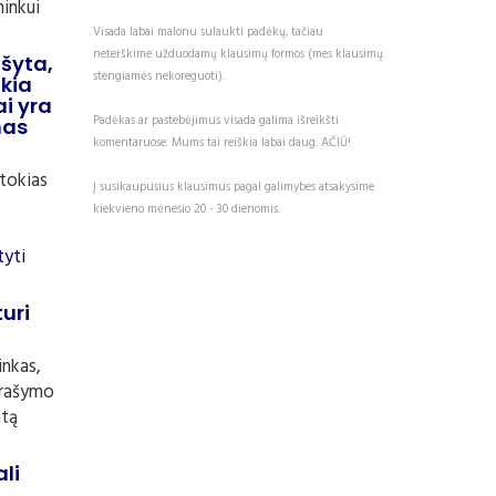
ninkui
Visada labai malonu sulaukti padėkų, tačiau
neterškime užduodamų klausimų formos (mes klausimų
ašyta,
stengiamės nekoreguoti).
ikia
ai yra
Padėkas ar pastebėjimus visada galima išreikšti
mas
komentaruose. Mums tai reiškia labai daug. AČIŪ!
 tokias
Į susikaupusius klausimus pagal galimybes atsakysime
kiekvieno mėnesio 20 - 30 dienomis.
tyti
uri
inkas,
prašymo
ntą
ali