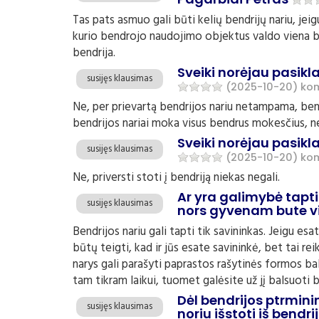
Tas pats asmuo gali būti kelių bendrijų nariu, je
kurio bendrojo naudojimo objektus valdo viena b
bendrija.
Sveiki norėjau pasiklau
susijęs klausimas
(2025-10-20)
kom
Ne, per prievartą bendrijos nariu netampama, bend
bendrijos nariai moka visus bendrus mokesčius, ne 
Sveiki norėjau pasiklau
susijęs klausimas
(2025-10-20)
kom
Ne, priversti stoti į bendriją niekas negali.
Ar yra galimybė tapti 
susijęs klausimas
nors gyvenam bute v
Bendrijos nariu gali tapti tik savininkas. Jeigu e
būtų teigti, kad ir jūs esate savininkė, bet tai reik
narys gali parašyti paprastos rašytinės formos ba
tam tikram laikui, tuomet galėsite už jį balsuoti b
Dėl bendrijos ptrmini
susijęs klausimas
noriu išstoti iš bendr