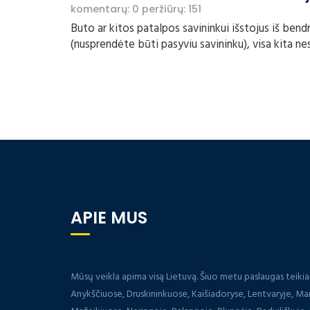
komentarų: 0
peržiūrų: 151
Buto ar kitos patalpos savininkui išstojus iš ben
(nusprendėte būti pasyviu savininku), visa kita ne
APIE MUS
Mūsų veikla apima visą Lietuvą. Šiuo metu paslaugas teiki
Anykščiuose, Druskininkuose, Kaišiadoryse, Lentvaryje, Ma