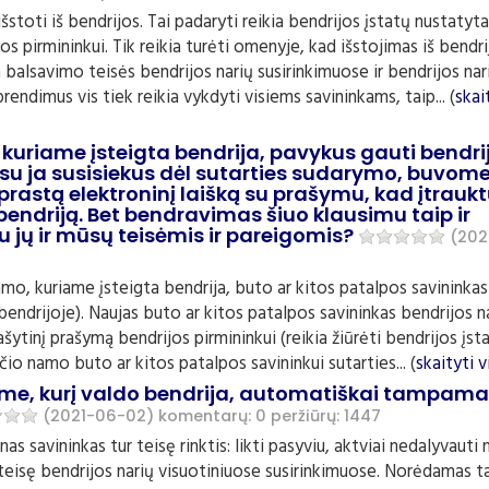
stoti iš bendrijos. Tai padaryti reikia bendrijos įstatų nustatyta
jos pirmininkui. Tik reikia turėti omenyje, kad išstojimas iš bendri
a balsavimo teisės bendrijos narių susirinkimuose ir bendrijos na
rendimus vis tiek reikia vykdyti visiems savininkams, taip... (
skai
kuriame įsteigta bendrija, pavykus gauti bendri
 su ja susisiekus dėl sutarties sudarymo, buvom
rastą elektroninį laišką su prašymu, kad įtrauk
bendriją. Bet bendravimas šiuo klausimu taip ir
u jų ir mūsų teisėmis ir pareigomis?
(202
amo, kuriame įsteigta bendrija, buto ar kitos patalpos savininkas
 bendrijoje). Naujas buto ar kitos patalpos savininkas bendrijos n
ašytinį prašymą bendrijos pirmininkui (reikia žiūrėti bendrijos įst
čio namo buto ar kitos patalpos savininkui sutarties... (
skaityti v
ame, kurį valdo bendrija, automatiškai tampama
(2021-06-02)
komentarų: 0
peržiūrų: 1447
 savininkas tur teisę rinktis: likti pasyviu, aktviai nedalyvauti
o teisę bendrijos narių visuotiniuose susirinkimuose. Norėdamas t