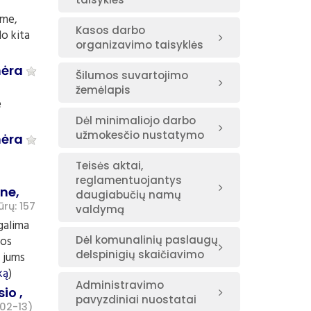
ame,
Kasos darbo
o kita
organizavimo taisyklės
 nėra
Šilumos suvartojimo
žemėlapis
e
Dėl minimaliojo darbo
užmokesčio nustatymo
 nėra
Teisės aktai,
reglamentuojantys
 ne,
daugiabučių namų
ūrų: 157
valdymą
 galima
Dėl komunalinių paslaugų
jos
delspinigių skaičiavimo
ę jums
ką
)
Administravimo
io ,
pavyzdiniai nuostatai
02-13)