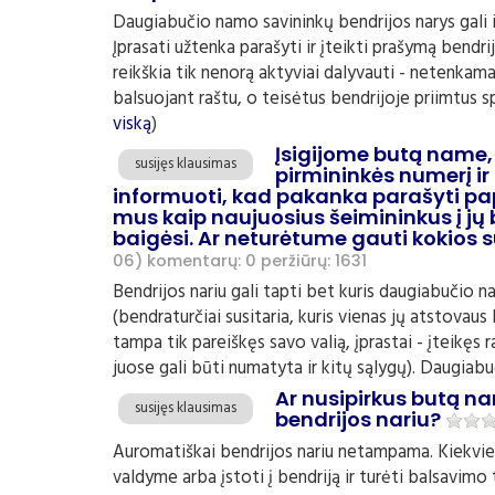
Daugiabučio namo savininkų bendrijos narys gali iš
Įprasati užtenka parašyti ir įteikti prašymą bendri
reikškia tik nenorą aktyviai dalyvauti - netenkam
balsuojant raštu, o teisėtus bendrijoje priimtus sp
viską
)
Įsigijome butą name, 
susijęs klausimas
pirmininkės numerį ir
informuoti, kad pakanka parašyti pap
mus kaip naujuosius šeimininkus į jų 
baigėsi. Ar neturėtume gauti kokios s
06)
komentarų: 0
peržiūrų: 1631
Bendrijos nariu gali tapti bet kuris daugiabučio n
(bendraturčiai susitaria, kuris vienas jų atstovaus
tampa tik pareiškęs savo valią, įprastai - įteikęs r
juose gali būti numatyta ir kitų sąlygų). Daugiabu
Ar nusipirkus butą n
susijęs klausimas
bendrijos nariu?
Auromatiškai bendrijos nariu netampama. Kiekvienas
valdyme arba įstoti į bendriją ir turėti balsavim