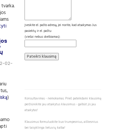
 tvarka.
jos
riams
Įveskite el. pašto adresą, jei norite, kad atsakymas Jus
tyti
pasiektų ir el. paštu
(viešai nebus skelbiamas):
jos
e
tų
2-02-
ariu
atus,
iską
)
Konsultavimas - nemokamas. Prieš pateikdami klausimą
peržiūrėkite jau atsakytus klausimus - galbūt jis jau
atsakytas!
 namo
Klausimus formuluokite kuo trumpesnius, aiškesnius
apti
bei taisyklinga lietuvių kalba!