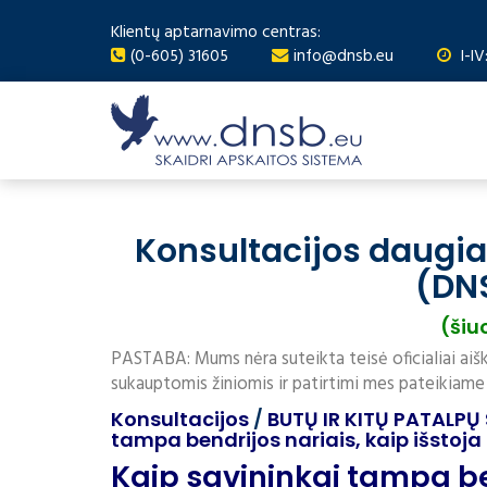
Klientų aptarnavimo centras:
(0-605) 31605
info@dnsb.eu
I-IV
Konsultacijos daugi
(DN
(šiu
PASTABA: Mums nėra suteikta teisė oficialiai aišk
sukauptomis žiniomis ir patirtimi mes pateikiame
Konsultacijos
/
BUTŲ IR KITŲ PATALPŲ
tampa bendrijos nariais, kaip išstoja 
Kaip savininkai tampa be