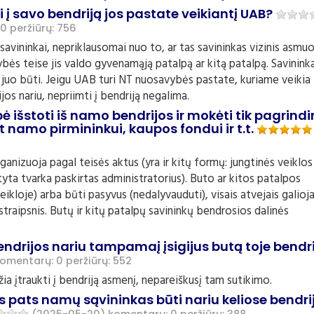
i į savo bendriją jos pastate veikiantį UAB?
 0
peržiūrų: 756
savininkai, nepriklausomai nuo to, ar tas savininkas vizinis asmuo
ybės teise jis valdo gyvenamąją patalpą ar kitą patalpą. Savinink
ią juo būti. Jeigu UAB turi NT nuosavybės pastate, kuriame veikia
jos nariu, nepriimti į bendriją negalima.
ė išstoti iš namo bendrijos ir mokėti tik pagrindi
namo pirmininkui, kaupos fondui ir t.t.
ganizuoja pagal teisės aktus (yra ir kitų formų: jungtinės veiklos
tyta tvarka paskirtas administratorius). Buto ar kitos patalpos
eikloje) arba būti pasyvus (nedalyvauduti), visais atvejais galioj
raipsnis. Butų ir kitų patalpų savininkų bendrosios dalinės
endrijos nariu tampamaį įsigijus butą toje bendri
omentarų: 0
peržiūrų: 552
ia įtraukti į bendriją asmenį, nepareiškusį tam sutikimo.
as pats namų sąvininkas būti nariu keliose bendri