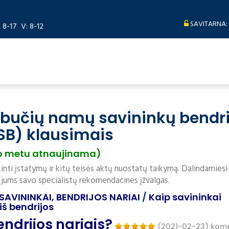
SAVITARNA:
: 8-17 V: 8-12
abučių namų savininkų bendri
SB) klausimais
o metu atnaujinama)
inti įstatymų ir kitų teisės aktų nuostatų taikymą. Dalindamiesi
 jums savo specialistų rekomendacines įžvalgas.
 SAVININKAI, BENDRIJOS NARIAI
/
Kaip savininkai
iš bendrijos
ndrijos nariais?
(2021-02-23)
kome