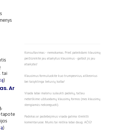
ps
asmenys
i
0
Konsultavimas - nemokamas. Prieš pateikdami klausimą
peržiūrėkite jau atsakytus klausimus - galbūt jis jau
ntis
atsakytas!
ą
 tai
Klausimus formuluokite kuo trumpesnius, aiškesnius
ką
)
bei taisyklinga lietuvių kalba!
as. Ar
Visada labai malonu sulaukti padėkų, tačiau
neterškime užduodamų klausimų formos (mes klausimų
stengiamės nekoreguoti).
ą,
netapote
Padėkas ar pastebėjimus visada galima išreikšti
ijos
komentaruose. Mums tai reiškia labai daug. AČIŪ!
ką
)