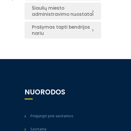
Šiaulių miesto
e
administravimo nuostatai
Prašymas tapti bendrijos
nariu
NUORODOS
Prisijungti prie savitarnos
Savitarna