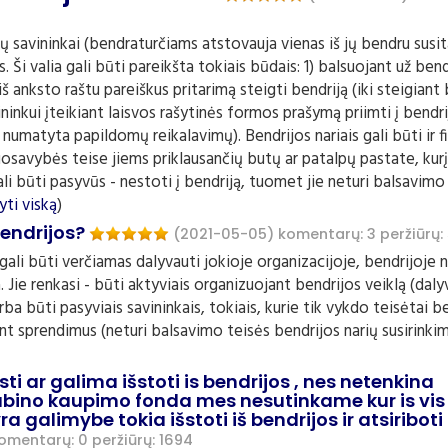
pų savininkai (bendraturčiams atstovauja vienas iš jų bendru susit
s. Ši valia gali būti pareikšta tokiais būdais: 1) balsuojant už ben
 anksto raštu pareiškus pritarimą steigti bendriją (iki steigiant 
inkui įteikiant laisvos rašytinės formos prašymą priimti į bendrij
 numatyta papildomų reikalavimų). Bendrijos nariais gali būti ir fizi
uosavybės teise jiems priklausančių butų ar patalpų pastate, kur
ali būti pasyvūs - nestoti į bendriją, tuomet jie neturi balsavimo
yti viską
)
bendrijos?
(2021-05-05)
komentarų: 3
peržiūrų:
gali būti verčiamas dalyvauti jokioje organizacijoje, bendrijoje
a. Jie renkasi - būti aktyviais organizuojant bendrijos veiklą (daly
rba būti pasyviais savininkais, tokiais, kurie tik vykdo teisėtai b
nt sprendimus (neturi balsavimo teisės bendrijos narių susirinki
ti ar galima išstoti is bendrijos , nes netenkina
ubino kaupimo fonda mes nesutinkame kur is vis
ra galimybe tokia išstoti iš bendrijos ir atsiribot
omentarų: 0
peržiūrų: 1694