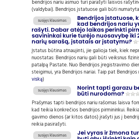
bendrijos nariu asmuo turi parašyti laisvos rašytinė
(valdybai). Bendrijos įstatuose gali būti numatyta i
Bendrijos įstatuose, k
susijęs klausimas
kad bendrijos nariu y
rašyti. Dabar atėjo laikas perinkti pi
savininkai kurie turėjo nuosavybę ik
narių sarašą, įstatais ar įstatymu?
Įstatus būtina atnaujinti, jie galioja tiek, kiek ne
nuostatas: Bendrijos nariu gali būti veiksnus fizin
patalpą Pastate. Nuo Bendrijos įregistravimo dieno
steigimui, yra Bendrijos nariai. Taip pat Bendrijos 
viską
)
Norint tapti garazu 
susijęs klausimas
būti nurodoma?
Prašymas tapti bendrijos nariu rašomas laisva for
kad teikia konkrečios bendrijos pirmininkui. Reik
gavimo dienos (ar kitos datos) įrašyti jus į bend
reikia pasirašyti.
Jei vyras ir žmona tur
susijęs klausimas
buti abu išrinkti kaip