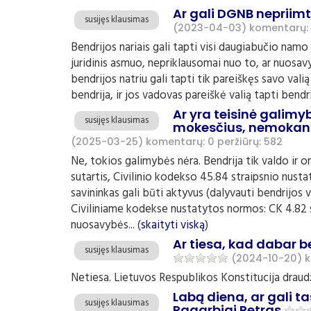
Ar gali DGNB nepriimt
susijęs klausimas
(2023-04-03)
komentarų:
Bendrijos nariais gali tapti visi daugiabučio namo 
juridinis asmuo, nepriklausomai nuo to, ar nuosav
bendrijos natriu gali tapti tik pareiškęs savo val
bendrija, ir jos vadovas pareiškė valią tapti bendri
Ar yra teisinė galimyb
susijęs klausimas
mokesčius, nemokant 
(2025-03-25)
komentarų: 0
peržiūrų: 582
Ne, tokios galimybės nėra. Bendrija tik valdo ir or
sutartis, Civilinio kodekso 45.84 straipsnio nusta
savininkas gali būti aktyvus (dalyvauti bendrijos v
Civiliniame kodekse nustatytos normos: CK 4.82 st
nuosavybės... (
skaityti viską
)
Ar tiesa, kad dabar b
susijęs klausimas
(2024-10-20)
k
Netiesa. Lietuvos Respublikos Konstitucija draudž
Labą diena, ar gali t
susijęs klausimas
Pagarbiai Petras