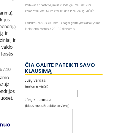
Padėkas ar pastebėjimus visada galima išreikšti
komentaruose. Mums tai reiškia labai daug. AČIŪ!
arimu),
drijos
Į susikaupusius klausimus pagal galimybes atsakysime
bendriją
kiekvieno mėnesio 20 - 30 dienomis.
ą ir
niai, ir
į valdo
 teisės
ČIA GALITE PATEIKTI SAVO
 5740
KLAUSIMĄ
 namo
Jūsų vardas:
vauja
(matomas viešai)
endrijos
muose).
Jūsų klausimas:
(klausimus užduokite po vieną)
i nuo