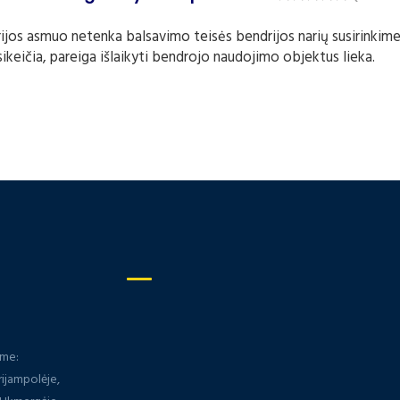
drijos asmuo netenka balsavimo teisės bendrijos narių susirinkim
sikeičia, pareiga išlaikyti bendrojo naudojimo objektus lieka.
ame:
rijampolėje,