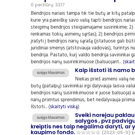
0
peržiūrų: 3217
Bendrijos nariais tampa tik tie butų ar kitų patal
kurie yra pareiškę savo valią tapti bendrijos nariai
steigimą bendrijos steigiamajame susirinkime; 2) iš
renkamas tokių asmenų sąršas); 2) bendrijos pirmin
įrašyti į bendrijos narių sąrašą (įstatuose gali būti
juridiniai smenys (atstovauja vadovas), turintys n
bendrija. Pastato, kurį valdo bendrija savininkai g
bendrijos narių susirinkimuose (balsuojant... (
skait
Kaip išstoti iš namo 
susijęs klausimas
Niekas prieš asmens valią ne
butų (patalpų) savininkai irgi dalyvauja laisva vali
bendrijos narių susirinkimuose ir juose balsuoja) a
narių priimtus sprendimus, bet nedalyvauja priima
Išstoti... (
skaityti viską
)
Sveiki norejau paklaus
susijęs klausimas
salygos , pvz padvig
kreiptis nes taip negalima daryti, ar y
kaupimo fondo.
(2023-05-11)
k