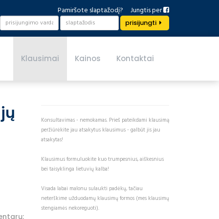
Pamiršote slaptažodį?
Jungtis per
prisijungti
Klausimai
Kainos
Kontaktai
jų
Konsultavimas - nemokamas. Prieš pateikdami klausimą
peržiūrėkite jau atsakytus klausimus - galbūt jis jau
atsakytas!
Klausimus formuluokite kuo trumpesnius, aiškesnius
bei taisyklinga lietuvių kalba!
Visada labai malonu sulaukti padėkų, tačiau
neterškime užduodamų klausimų formos (mes klausimų
stengiamės nekoreguoti).
ntarų: