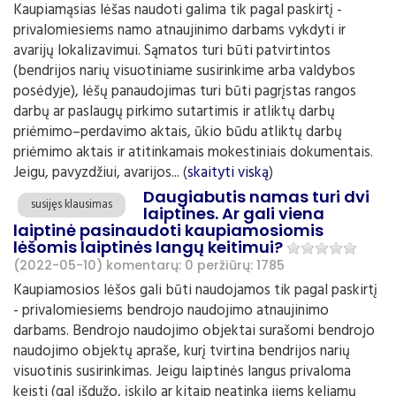
Kaupiamąsias lėšas naudoti galima tik pagal paskirtį -
privalomiesiems namo atnaujinimo darbams vykdyti ir
avarijų lokalizavimui. Sąmatos turi būti patvirtintos
(bendrijos narių visuotiniame susirinkime arba valdybos
posėdyje), lėšų panaudojimas turi būti pagrįstas rangos
darbų ar paslaugų pirkimo sutartimis ir atliktų darbų
priėmimo–perdavimo aktais, ūkio būdu atliktų darbų
priėmimo aktais ir atitinkamais mokestiniais dokumentais.
Jeigu, pavyzdžiui, avarijos... (
skaityti viską
)
Daugiabutis namas turi dvi
susijęs klausimas
laiptines. Ar gali viena
laiptinė pasinaudoti kaupiamosiomis
lėšomis laiptinės langų keitimui?
(2022-05-10)
komentarų: 0
peržiūrų: 1785
Kaupiamosios lėšos gali būti naudojamos tik pagal paskirtį
- privalomiesiems bendrojo naudojimo atnaujinimo
darbams. Bendrojo naudojimo objektai surašomi bendrojo
naudojimo objektų apraše, kurį tvirtina bendrijos narių
visuotinis susirinkimas. Jeigu laiptinės langus privaloma
keisti (gal išdužo, įskilo ar kitaip neatinka jiems keliamų