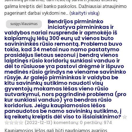
savininkų pritarimo, tam reikėtų surinkti įnašus atskirai,
galima kreiptis dėl banko paskolos. Dažniausiai atnaujinimo
pagerinant darbai vykdomi ne... (
skaityti viską
)
Bendrijos pirmininko
susijęs klausimas
iniciatyva pirmininkas ir
valdybos nariai nusprende ir apmokėjo iš
kaipiamųjų lėšų 300 eurų už vienos buto
savinininkės rūsio remontą. Problema buvo
tokia, kad 34 metai nuo namo pastatymo
prasidėjus lietaus sezonui į bendrą vienos
laiptinęs rūsio koridorių sunkiasi vanduo ir
dėl to rūsiuose yra pastovi drėgmė ir išpuvo
medinės rūsio grindys ne viename savininko
rūsyje. Ar galejo pirmininkas ir valdyba be
kitu savininkų sutikimo naudoti visų
gyventojų mokamas lėšas vieno rūsio
sutvarkymui, nors pagrindinė problema (pro
kur sunkiasi vanduo) yra bendras rūsio
koridorius. Jeigu kaupiamosios lėšos
panaudotos be namo savininkų sutikimo, į
ką reiketų kreiptis dėl viso to išsiaiskinimo?
(2022-12-13)
komentarų: 0
peržiūrų: 974
Kaupiamosios lėšos gali būti naudojamos avarijos