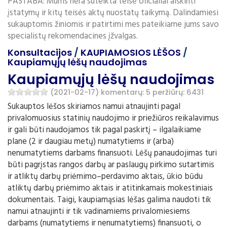
PASTABA: Mums nėra suteikta teisė oficialiai aiškinti
įstatymų ir kitų teisės aktų nuostatų taikymą. Dalindamiesi
sukauptomis žiniomis ir patirtimi mes pateikiame jums savo
specialistų rekomendacines įžvalgas.
Konsultacijos
/
KAUPIAMOSIOS LĖŠOS
/
Kaupiamųjų lėšų naudojimas
Kaupiamųjų lėšų naudojimas
(2021-02-17)
komentarų: 5
peržiūrų: 6431
Sukauptos lėšos skiriamos namui atnaujinti pagal
privalomuosius statinių naudojimo ir priežiūros reikalavimus
ir gali būti naudojamos tik pagal paskirtį – ilgalaikiame
plane (2 ir daugiau metų) numatytiems ir (arba)
nenumatytiems darbams finansuoti. Lėšų panaudojimas turi
būti pagrįstas rangos darbų ar paslaugų pirkimo sutartimis
ir atliktų darbų priėmimo–perdavimo aktais, ūkio būdu
atliktų darbų priėmimo aktais ir atitinkamais mokestiniais
dokumentais. Taigi, kaupiamąsias lėšas galima naudoti tik
namui atnaujinti ir tik vadinamiems privalomiesiems
darbams (numatytiems ir nenumatytiems) finansuoti, o