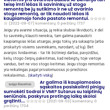
teisę imti lėšas iš savininkų už stogo
remontą be jų sutikimo ir ne už avarinio
stogo remontą, ar tik naudoti lėšas iš
kaupiamojo fondo pastato remontui.
(2022-09-07)
komentarų: 0
peržiūrų: 1737
Jeigu yra avarinė situacija, ją reikia skubiai likviduoti, ir dėl
to savininkų klausiti nereikia, tam galima panaudoti
kaupiamąsias lėšas atsargai, jeigu tokių yra sukaupta (arba
priskaityti visiems savininkams, nurodant, už ką). Bet
avarijos lividavimas - tai tik būtinieji darbai, pavyzdžiui,
kelių stogo čerpių pakeitimas, kad nebėgtų toje vietoje
vanduo, bet ne viso stogo keitimas. Jeigu stogo remontas
yra reikalingas pagal privalomuosius jo priežiūros
reikalavimus... (
skaityti viską
)
Ar galima iš kaupiamosios
susijęs klausimas
sąskaitos pasiskolinti pinigų
sumokėti Sodrai ir VMI? Sutarus su laiptinių
seniūnais, paskyrus protingą laiką skolai
grąžinti....
(2021-08-03)
komentarų: 0
peržiūrų: 1704