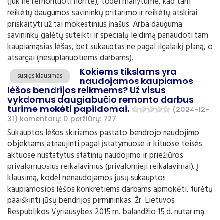
(juk ne remontuoti norite), todėl manytume, kad tam
reikėtų daugumos savininkų pritarimo ir reikėtų atskirai
priskaityti už tai mokestinius įnašus. Arba dauguma
savininkų galėtų suteikti ir specialų leidimą panaudoti tam
kaupiamąsias lėšas, bet sukauptas ne pagal ilgalaikį planą, o
atsargai (nesuplanuotiems darbams).
Kokiems tikslams yra
susijęs klausimas
naudojamos kaupiamos
lėšos bendrijos reikmems? Už visus
vykdomus daugiabučio remonto darbus
turime mokėti papildomai.
(2024-12-
31)
komentarų: 0
peržiūrų: 727
Sukauptos lėšos skiriamos pastato bendrojo naudojimo
objektams atnaujinti pagal įstatymuose ir kituose teisės
aktuose nustatytus statinių naudojimo ir priežiūros
privalomuosius reikalavimus (privalomieji reikalavimai). Į
klausimą, kodėl nenaudojamos jūsų sukauptos
kaupiamosios lėšos konkretiems darbams apmokėti, turėtų
paaiškinti jūsų bendrijos pirmininkas. Žr. Lietuvos
Respublikos Vyriausybės 2015 m. balandžio 15 d. nutarimą