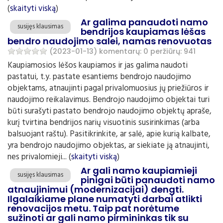
(
skaityti viską
)
Ar galima panaudoti namo
susijęs klausimas
bendrijos kaupiamas lėšas
bendro naudojimo salei, namas renovuotas
(2023-01-13)
komentarų: 0
peržiūrų: 941
Kaupiamosios lėšos kaupiamos ir jas galima naudoti
pastatui, t.y. pastate esantiems bendrojo naudojimo
objektams, atnaujinti pagal privalomuosius jų priežiūros ir
naudojimo reikalavimus. Bendrojo naudojimo objektai turi
būti surašyti pastato bendrojo naudojimo objektų apraše,
kurį tvirtina bendrijos narių visuotinis susirinkimas (arba
balsuojant raštu). Pasitikrinkite, ar salė, apie kurią kalbate,
yra bendrojo naudojimo objektas, ar siekiate ją atnaujinti,
nes privalomieji... (
skaityti viską
)
Ar gali namo kaupiamieji
susijęs klausimas
pinigai būti panaudoti namo
atnaujinimui (modernizacijai) dengti.
Ilgalaikiame plane numatyti darbai atlikti
renovacijos metu. Taip pat norėtume
sužinoti ar gali namo pirmininkas tik su