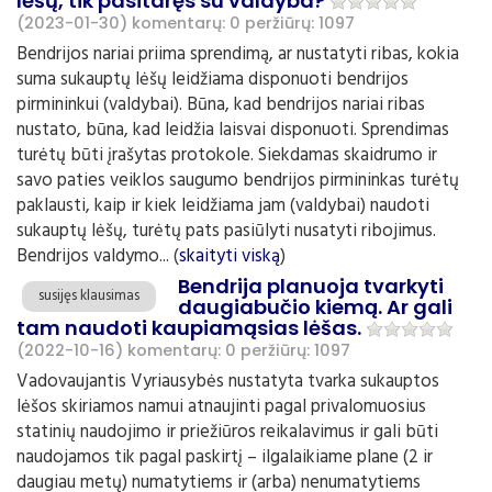
lėšų, tik pasitaręs su valdyba?
(2023-01-30)
komentarų: 0
peržiūrų: 1097
Bendrijos nariai priima sprendimą, ar nustatyti ribas, kokia
suma sukauptų lėšų leidžiama disponuoti bendrijos
pirmininkui (valdybai). Būna, kad bendrijos nariai ribas
nustato, būna, kad leidžia laisvai disponuoti. Sprendimas
turėtų būti įrašytas protokole. Siekdamas skaidrumo ir
savo paties veiklos saugumo bendrijos pirmininkas turėtų
paklausti, kaip ir kiek leidžiama jam (valdybai) naudoti
sukauptų lėšų, turėtų pats pasiūlyti nusatyti ribojimus.
Bendrijos valdymo... (
skaityti viską
)
Bendrija planuoja tvarkyti
susijęs klausimas
daugiabučio kiemą. Ar gali
tam naudoti kaupiamąsias lėšas.
(2022-10-16)
komentarų: 0
peržiūrų: 1097
Vadovaujantis Vyriausybės nustatyta tvarka sukauptos
lėšos skiriamos namui atnaujinti pagal privalomuosius
statinių naudojimo ir priežiūros reikalavimus ir gali būti
naudojamos tik pagal paskirtį – ilgalaikiame plane (2 ir
daugiau metų) numatytiems ir (arba) nenumatytiems