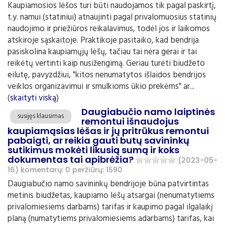
Kaupiamosios lėšos turi būti naudojamos tik pagal paskirtį,
t.y. namui (statiniui) atnaujinti pagal privalomuosius statinių
naudojimo ir priežiūros reikalavimus, todėl jos ir laikomos
atskiroje sąskaitoje. Praktikoje pasitaiko, kad bendrija
pasiskolina kaupiamųjų lėšų, tačiau tai nėra gerai ir tai
reikėtų vertinti kaip nusižengimą. Geriau turėti biudžeto
eilutę, pavyzdžiui, "kitos nenumatytos išlaidos bendrijos
veiklos organizavimui ir smulkioms ūkio prekėms" ar...
(
skaityti viską
)
Daugiabučio namo laiptinės
susijęs klausimas
remontui išnaudojus
kaupiamąsias lėšas ir jų pritrūkus remontui
pabaigti, ar reikia gauti butų savininkų
sutikimus mokėti likusią sumą ir koks
dokumentas tai apibrėžia?
(2023-05-
16)
komentarų: 0
peržiūrų: 1590
Daugiabučio namo savininkų bendrijoje būna patvirtintas
metinis biudžetas, kaupiamo lėšų atsargai (nenumatytiems
privalomiesiems darbams) tarifas ir kaupimo pagal ilgalaikį
planą (numatytiems privalomiesiems adarbams) tarifas, kai