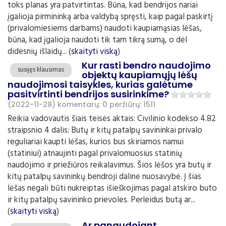
toks planas yra patvirtintas. Būna, kad bendrijos nariai
įgalioja pirmininką arba valdybą spręsti, kaip pagal paskirtį
(privalomiesiems darbams) naudoti kaupiamąsias lėšas,
būna, kad įgalioja naudoti tik tam tikrą sumą, o dėl
didesnių išlaidų... (
skaityti viską
)
Kur rasti bendro naudojimo
susijęs klausimas
objektų kaupiamųjų lėšų
naudojimosi taisykles, kurias galėtume
pasitvirtinti bendrijos susirinkime?
(2022-11-28)
komentarų: 0
peržiūrų: 1511
Reikia vadovautis šiais teisės aktais: Civilinio kodekso 4.82
straipsnio 4 dalis: Butų ir kitų patalpų savininkai privalo
reguliariai kaupti lėšas, kurios bus skiriamos namui
(statiniui) atnaujinti pagal privalomuosius statinių
naudojimo ir priežiūros reikalavimus. Šios lėšos yra butų ir
kitų patalpų savininkų bendroji dalinė nuosavybė. Į šias
lėšas negali būti nukreiptas išieškojimas pagal atskiro buto
ir kitų patalpų savininko prievoles. Perleidus butą ar...
(
skaityti viską
)
Ar panaudojant