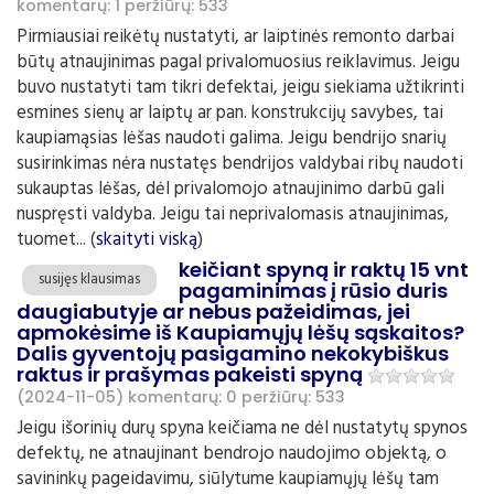
komentarų: 1
peržiūrų: 533
Pirmiausiai reikėtų nustatyti, ar laiptinės remonto darbai
būtų atnaujinimas pagal privalomuosius reiklavimus. Jeigu
buvo nustatyti tam tikri defektai, jeigu siekiama užtikrinti
esmines sienų ar laiptų ar pan. konstrukcijų savybes, tai
kaupiamąsias lėšas naudoti galima. Jeigu bendrijo snarių
susirinkimas nėra nustatęs bendrijos valdybai ribų naudoti
sukauptas lėšas, dėl privalomojo atnaujinimo darbū gali
nuspręsti valdyba. Jeigu tai neprivalomasis atnaujinimas,
tuomet... (
skaityti viską
)
keičiant spyną ir raktų 15 vnt
susijęs klausimas
pagaminimas į rūsio duris
daugiabutyje ar nebus pažeidimas, jei
apmokėsime iš Kaupiamųjų lėšų sąskaitos?
Dalis gyventojų pasigamino nekokybiškus
raktus ir prašymas pakeisti spyną
(2024-11-05)
komentarų: 0
peržiūrų: 533
Jeigu išorinių durų spyna keičiama ne dėl nustatytų spynos
defektų, ne atnaujinant bendrojo naudojimo objektą, o
savininkų pageidavimu, siūlytume kaupiamųjų lėšų tam