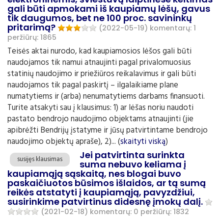
gali būti apmokami iš kaupiamų lėšų, gavus
tik daugumos, bet ne 100 proc. savininkų
pritarimą?
(2022-05-19)
komentarų: 1
peržiūrų: 1865
Teisės aktai nurodo, kad kaupiamosios lėšos gali būti
naudojamos tik namui atnaujinti pagal privalomuosius
statinių naudojimo ir priežiūros reikalavimus ir gali būti
naudojamos tik pagal paskirtį – ilgalaikiame plane
numatytiems ir (arba) nenumatytiems darbams finansuoti.
Turite atsakyti sau į klausimus: 1) ar lėšas noriu naudoti
pastato bendrojo naudojimo objektams atnaujinti (jie
apibrėžti Bendrijų įstatyme ir jūsų patvirtintame bendrojo
naudojimo objektų apraše), 2)... (
skaityti viską
)
Jei patvirtinta surinkta
susijęs klausimas
suma nebuvo keliama į
kaupiamąją sąskaitą, nes blogai buvo
paskaičiuotos būsimos išlaidos, ar tą sumą
reikės atstatyti į kaupiamąją, pavyzdžiui,
susirinkime patvirtinus didesnę įmokų dalį.
(2021-02-18)
komentarų: 0
peržiūrų: 1832