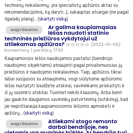
techninių reikalavimų, yra specialistų apžiūros aktas su
rekomendacijomis, ką daryti...), sukauptas atsargai (ne pagal
ilgalaikį planą)... (
skaityti viską
)
Ar galima kaupiamąsias
susijęs klausimas
lėšas naudoti statinio
techninės priežiūros vykdytojui už
atliekamas apžiūras?
(2023-01-09)
komentarų: 1
peržiūrų: 1743
Kaupiamosios lėšos naudojamos pastatui (bendrojo
naudojimo objektams) atnaujinti pagal privalomuosius jų
priežiūros ir naudojimo reikalavimus. Taip, apžiūros tikrai
labai susijusios su atnaujinimu, visgi siūlytume apžiūroms
lėšas nustatyti biudžete atskirai, savininkams priskaityti ir
iš jų susirnkti atskirai. Tuomet nekils klausimų. Arba bent
jau gaukite daugumos savininkų patvirtinimą (sutikimą), kad
jie neprištarauja kaupiamosiomis lėšomis apmokėti ir
apžiūrų... (
skaityti viską
)
Atliekami stogo remonto
susijęs klausimas
darbai bendrijoje, nes
vietomis yra avarinės būklės. Ar bendrija turi