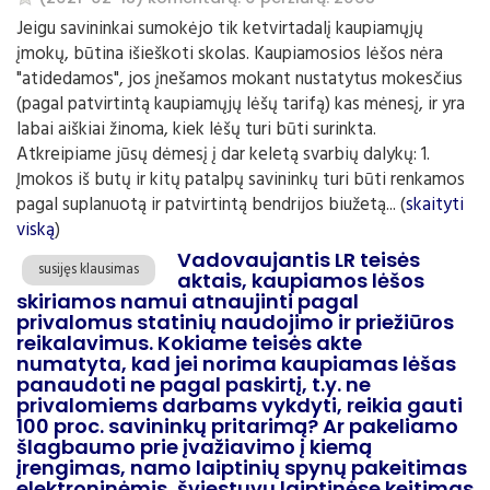
Jeigu savininkai sumokėjo tik ketvirtadalį kaupiamųjų
įmokų, būtina išieškoti skolas. Kaupiamosios lėšos nėra
"atidedamos", jos įnešamos mokant nustatytus mokesčius
(pagal patvirtintą kaupiamųjų lėšų tarifą) kas mėnesį, ir yra
labai aiškiai žinoma, kiek lėšų turi būti surinkta.
Atkreipiame jūsų dėmesį į dar keletą svarbių dalykų: 1.
Įmokos iš butų ir kitų patalpų savininkų turi būti renkamos
pagal suplanuotą ir patvirtintą bendrijos biužetą... (
skaityti
viską
)
Vadovaujantis LR teisės
susijęs klausimas
aktais, kaupiamos lėšos
skiriamos namui atnaujinti pagal
privalomus statinių naudojimo ir priežiūros
reikalavimus. Kokiame teisės akte
numatyta, kad jei norima kaupiamas lėšas
panaudoti ne pagal paskirtį, t.y. ne
privalomiems darbams vykdyti, reikia gauti
100 proc. savininkų pritarimą? Ar pakeliamo
šlagbaumo prie įvažiavimo į kiemą
įrengimas, namo laiptinių spynų pakeitimas
elektroninėmis, šviestuvų laiptinėse keitimas