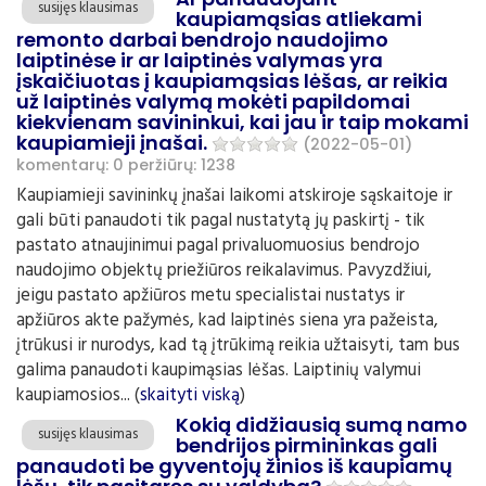
susijęs klausimas
kaupiamąsias atliekami
remonto darbai bendrojo naudojimo
laiptinėse ir ar laiptinės valymas yra
įskaičiuotas į kaupiamąsias lėšas, ar reikia
už laiptinės valymą mokėti papildomai
kiekvienam savininkui, kai jau ir taip mokami
kaupiamieji įnašai.
(2022-05-01)
komentarų: 0
peržiūrų: 1238
Kaupiamieji savininkų įnašai laikomi atskiroje sąskaitoje ir
gali būti panaudoti tik pagal nustatytą jų paskirtį - tik
pastato atnaujinimui pagal privaluomuosius bendrojo
naudojimo objektų priežiūros reikalavimus. Pavyzdžiui,
jeigu pastato apžiūros metu specialistai nustatys ir
apžiūros akte pažymės, kad laiptinės siena yra pažeista,
įtrūkusi ir nurodys, kad tą įtrūkimą reikia užtaisyti, tam bus
galima panaudoti kaupimąsias lėšas. Laiptinių valymui
kaupiamosios... (
skaityti viską
)
Kokią didžiausią sumą namo
susijęs klausimas
bendrijos pirmininkas gali
panaudoti be gyventojų žinios iš kaupiamų