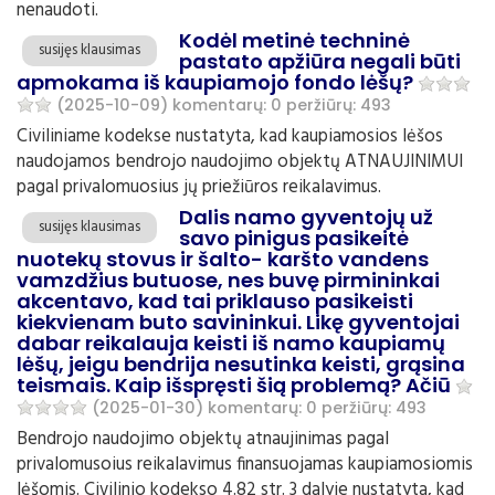
nenaudoti.
Kodėl metinė techninė
susijęs klausimas
pastato apžiūra negali būti
apmokama iš kaupiamojo fondo lėšų?
(2025-10-09)
komentarų: 0
peržiūrų: 493
Civiliniame kodekse nustatyta, kad kaupiamosios lėšos
naudojamos bendrojo naudojimo objektų ATNAUJINIMUI
pagal privalomuosius jų priežiūros reikalavimus.
Dalis namo gyventojų už
susijęs klausimas
savo pinigus pasikeitė
nuotekų stovus ir šalto- karšto vandens
vamzdžius butuose, nes buvę pirmininkai
akcentavo, kad tai priklauso pasikeisti
kiekvienam buto savininkui. Likę gyventojai
dabar reikalauja keisti iš namo kaupiamų
lėšų, jeigu bendrija nesutinka keisti, grąsina
teismais. Kaip išspręsti šią problemą? Ačiū
(2025-01-30)
komentarų: 0
peržiūrų: 493
Bendrojo naudojimo objektų atnaujinimas pagal
privalomusoius reikalavimus finansuojamas kaupiamosiomis
lėšomis. Civilinio kodekso 4.82 str. 3 dalyje nustatyta, kad