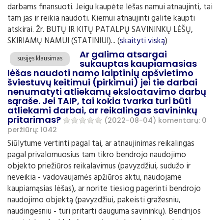
darbams finansuoti. Jeigu kaupėte lėšas namui atnaujinti, tai
tam jas ir reikia naudoti. Kiemui atnaujinti galite kaupti
atskirai. Žr. BUTŲ IR KITŲ PATALPŲ SAVININKŲ LĖŠŲ,
SKIRIAMŲ NAMUI (STATINIUI)... (
skaityti viską
)
Ar galima atsargai
susijęs klausimas
sukauptas kaupiamasias
lėšas naudoti namo laiptinių apšvietimo
šviestuvų keitimui (pirkimui) jei tie darbai
nenumatyti atliekamų eksloatavimo darbų
sąraše. Jei TAIP, tai kokia tvarka turi būti
atliekami darbai, ar reikalingas savininkų
pritarimas?
(2022-08-04)
komentarų: 0
peržiūrų: 1042
Siūlytume vertinti pagal tai, ar atnaujinimas reikalingas
pagal privalomuosius tam tikro bendrojo naudojimo
objekto priežiūros reikalavimus (pavyzdžiui, sudužo ir
neveikia - vadovaujamės apžiūros aktu, naudojame
kaupiamąsias lėšas), ar norite tiesiog pagerinti bendrojo
naudojimo objektą (pavyzdžiui, pakeisti gražesniu,
naudingesniu - turi pritarti dauguma savininkų). Bendrijos