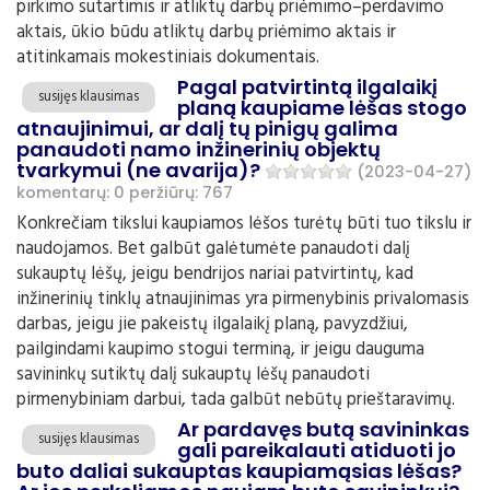
pirkimo sutartimis ir atliktų darbų priėmimo–perdavimo
aktais, ūkio būdu atliktų darbų priėmimo aktais ir
atitinkamais mokestiniais dokumentais.
Pagal patvirtintą ilgalaikį
susijęs klausimas
planą kaupiame lėšas stogo
atnaujinimui, ar dalį tų pinigų galima
panaudoti namo inžinerinių objektų
tvarkymui (ne avarija)?
(2023-04-27)
komentarų: 0
peržiūrų: 767
Konkrečiam tikslui kaupiamos lėšos turėtų būti tuo tikslu ir
naudojamos. Bet galbūt galėtumėte panaudoti dalį
sukauptų lėšų, jeigu bendrijos nariai patvirtintų, kad
inžinerinių tinklų atnaujinimas yra pirmenybinis privalomasis
darbas, jeigu jie pakeistų ilgalaikį planą, pavyzdžiui,
pailgindami kaupimo stogui terminą, ir jeigu dauguma
savininkų sutiktų dalį sukauptų lėšų panaudoti
pirmenybiniam darbui, tada galbūt nebūtų prieštaravimų.
Ar pardavęs butą savininkas
susijęs klausimas
gali pareikalauti atiduoti jo
buto daliai sukauptas kaupiamąsias lėšas?