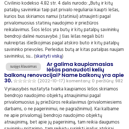
Civilinio kodekso 4.82 str. 4 dalis nurodo: „Butų ir kitų
patalpų savininkai taip pat privalo reguliariai kaupti lėšas,
kurios bus skiriamos namui (statiniui) atnaujinti pagal
privalomuosius statinių naudojimo ir priežiūros
reikalavimus. Šios lėšos yra butų ir kitų patalpų savininkų
bendroji dalinė nuosavybė. Į šias lėšas negali būti
nukreiptas išieškojimas pagal atskiro buto ir kitų patalpų
savininko prievoles. Perleidus butą ar kitas patalpas naujam
savininkui, su... (
skaityti viską
)
Ar galima kaupiamasias
susijęs klausimas
lėšas panaudoti kelių
balkonų renovacijai? Name balkonų yra apie
30.
(2022-10-17)
komentarų: 0
peržiūrų: 982
Vyriausybės nustatyta tvarka kaupiamos lėšos skiriamos
bendrojo naudojimo objektų atnaujinimui pagal
privalomuosius jų priežiūros reikalavimus (privalomiesiems
darbams, o ne pagerinimui, ne pagražinimui). Kai kalbame
ne apie privalomąjį bendrojo naudojimo objektų
atnaujinimą, bet apie jų pagerinimą, tam reikia daugumos