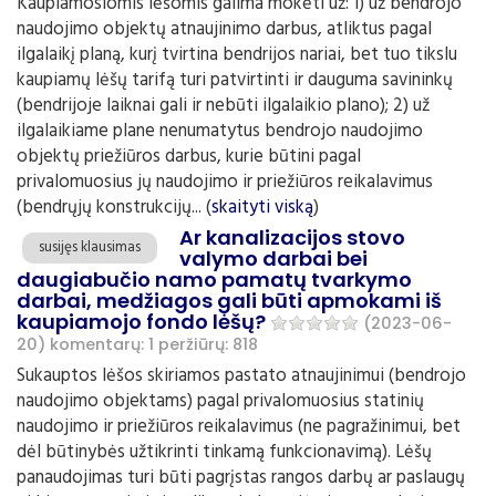
Kaupiamosiomis lėšomis galima mokėti už: 1) už bendrojo
naudojimo objektų atnaujinimo darbus, atliktus pagal
ilgalaikį planą, kurį tvirtina bendrijos nariai, bet tuo tikslu
kaupiamų lėšų tarifą turi patvirtinti ir dauguma savininkų
(bendrijoje laiknai gali ir nebūti ilgalaikio plano); 2) už
ilgalaikiame plane nenumatytus bendrojo naudojimo
objektų priežiūros darbus, kurie būtini pagal
privalomuosius jų naudojimo ir priežiūros reikalavimus
(bendrųjų konstrukcijų... (
skaityti viską
)
Ar kanalizacijos stovo
susijęs klausimas
valymo darbai bei
daugiabučio namo pamatų tvarkymo
darbai, medžiagos gali būti apmokami iš
kaupiamojo fondo lėšų?
(2023-06-
20)
komentarų: 1
peržiūrų: 818
Sukauptos lėšos skiriamos pastato atnaujinimui (bendrojo
naudojimo objektams) pagal privalomuosius statinių
naudojimo ir priežiūros reikalavimus (ne pagražinimui, bet
dėl būtinybės užtikrinti tinkamą funkcionavimą). Lėšų
panaudojimas turi būti pagrįstas rangos darbų ar paslaugų