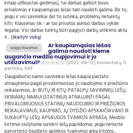
kitaip užfisuotas gedimas), tai darbas galbūt buvo
privalomas ir kaupiamąsias lėšas tam naudoti galima. Be to,
jeigu ir visi savininkai dėl to sutinka, problemų neturėtų
kilti. Klausimas tik - ar tas privatus asmuo darbus vykdė
legaliai. Visi darbai turėtų būti pagrįsti darbų atlikimo aktu
ir... (
skaityti viską
)
Ar kaupiamąsias lėšas
susijęs klausimas
galima naudoti kieme
augančio medžio nupjovimui ir jo
utilizavimui?
(2022-09-12)
komentarų: 0
peržiūrų: 943
Daugiabučio namo savininkai lėšas kaupia pastato
atnaujinimui pagal privalomuosius jo naudojimo ir priežiūros
reikalavimus, žr. BUTŲ IR KITŲ PATALPŲ SAVININKŲ LĖŠŲ,
SKIRIAMŲ NAMUI (STATINIUI) ATNAUJINTI PAGAL
PRIVALOMUOSIUS STATINIŲ NAUDOJIMO IR PRIEŽIŪROS
REIKALAVIMUS, KAUPIMO, JŲ DYDŽIO APSKAIČIAVIMO IR
SUKAUPTŲ LĖŠŲ APSAUGOS TVARKOS APRAŠĄ. Medžio
kirtimui siūlytume surinkti lėšų papildomai, jeigu neturite
patvirtinto biudžeto aplinkos tvarkymui arba kitoms...