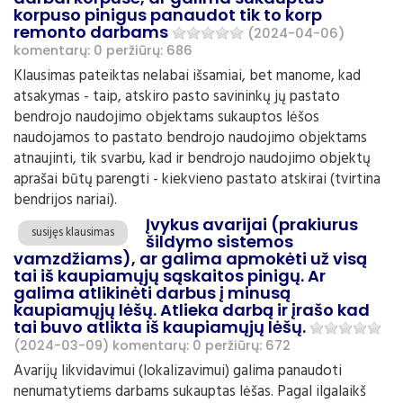
korpuso pinigus panaudot tik to korp
remonto darbams
(2024-04-06)
komentarų: 0
peržiūrų: 686
Klausimas pateiktas nelabai išsamiai, bet manome, kad
atsakymas - taip, atskiro pasto savininkų jų pastato
bendrojo naudojimo objektams sukauptos lėšos
naudojamos to pastato bendrojo naudojimo objektams
atnaujinti, tik svarbu, kad ir bendrojo naudojimo objektų
aprašai būtų parengti - kiekvieno pastato atskirai (tvirtina
bendrijos nariai).
Įvykus avarijai (prakiurus
susijęs klausimas
šildymo sistemos
vamzdžiams), ar galima apmokėti už visą
tai iš kaupiamųjų sąskaitos pinigų. Ar
galima atlikinėti darbus į minusą
kaupiamųjų lėšų. Atlieka darbą ir įrašo kad
tai buvo atlikta iš kaupiamųjų lėšų.
(2024-03-09)
komentarų: 0
peržiūrų: 672
Avarijų likvidavimui (lokalizavimui) galima panaudoti
nenumatytiems darbams sukauptas lėšas. Pagal ilgalaikš