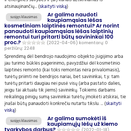
ir energinės savybės ir (ar) kuriais užtikrinamas iš
atsinaujinančių... (
skaityti viską
)
Ar galima naudoti
susijęs klausimas
kaupiamąsias lėšas
kosmetiniam laiptinės remontui? Ar norint
panaudoti kaupiamąsias lėšas laiptinių
remontui turi pritarti būtų savininkai 100
proc.?
(2022-04-06)
komentarų: 0
peržiūrų: 2248
Sprendimą dėl bendrojo naudojimo objekto įsigijimo arba
jau turimo būklės pagerinimo, pavyzdžiui dėl kosmetinio
laiptinės remonto (kai toks remontas nėra privalomasis),
turėtų priimti ne bendrijos nariai, bet savininkai, t.y. tam
turėtų pritarti daugiau nei pusė visų (arba pastato dalies,
jeigu tai aktualu tik jiems) savininkų. Tokiems darbams
reikalingą pinigų sumą savininkai turėtų įmokėti atskirai, tie
įnašai būtų panaudoti konkrečiu nutartu tikslu. ... (
skaityti
viską
)
Ar galima sumokėti iš
susijęs klausimas
kaupiamųjų lėšų už kiemo
tvarkybos darbus?
(2022-01-18)