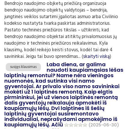
Bendrojo naudojimo objketų priežiūrą organizuoja
bendrojo naudojimo objektų valdytojas – bendrija,
jungtinės veiklos sutartimi įgaliotas asmuo arba Civilinio
kodekso nustatyta tvarka paskirtas administratorius.
Pastato techninės priežiūros tikslas – užtikrinti, kad
bendrojo naudojimo objektai atitiktų privalomuosius jų
naudojimo ir techninės priežiūros reikalavimus. Kyla
klausimų, kodėl reikėjo keisti stovus, kodėl tai darė 4
savininkai. Jeigu tai buvo sprendimas... (
skaityti viską
)
Laba diena, ar galima
susijęs klausimas
naudoti kaupiamąsias lėšas
laiptinių remontui? Name nėra vieningos
nuomonės, kad sutinka visi namo
gyventojai. Ar privalo viso namo savininkai
mokėti už 1 laiptinės remontą. Kaip elgtis
pirmininkui, jei už vienos laiptinės remontą
dalis gyventojų reikalauja apmokėti iš
kaupiamųjų lėšų. Dvi laiptines iš šešių
laiptinių gyventojai susiremontavo
individualiai, neprašydami apmokėjimo iš
kaupiamųjų lėšų. Ačiū
(2025-06-30)