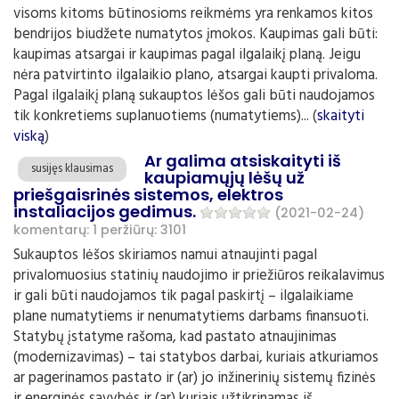
visoms kitoms būtinosioms reikmėms yra renkamos kitos
bendrijos biudžete numatytos įmokos. Kaupimas gali būti:
kaupimas atsargai ir kaupimas pagal ilgalaikį planą. Jeigu
nėra patvirtinto ilgalaikio plano, atsargai kaupti privaloma.
Pagal ilgalaikį planą sukauptos lėšos gali būti naudojamos
tik konkretiems suplanuotiems (numatytiems)... (
skaityti
viską
)
Ar galima atsiskaityti iš
susijęs klausimas
kaupiamųjų lėšų už
priešgaisrinės sistemos, elektros
instaliacijos gedimus.
(2021-02-24)
komentarų: 1
peržiūrų: 3101
Sukauptos lėšos skiriamos namui atnaujinti pagal
privalomuosius statinių naudojimo ir priežiūros reikalavimus
ir gali būti naudojamos tik pagal paskirtį – ilgalaikiame
plane numatytiems ir nenumatytiems darbams finansuoti.
Statybų įstatyme rašoma, kad pastato atnaujinimas
(modernizavimas) – tai statybos darbai, kuriais atkuriamos
ar pagerinamos pastato ir (ar) jo inžinerinių sistemų fizinės