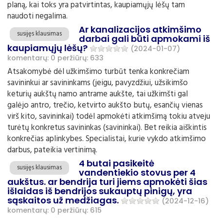
planą, kai toks yra patvirtintas, kaupiamųjų lėšų tam
naudoti negalima.
Ar kanalizacijos atkimšimo
susijęs klausimas
darbai gali būti apmokami iš
kaupiamųjų lėšų?
(2024-01-07)
komentarų: 0
peržiūrų: 633
Atsakomybė dėl užkimšimo turbūt tenka konkrečiam
savininkui ar savininkams (jeigu, pavyzdžiui, užsikimšo
keturių aukštų namo antrame aukšte, tai užkimšti gal
galėjo antro, trečio, ketvirto aukšto butų, esančių vienas
virš kito, savininkai) todėl apmokėti atkimšimą tokiu atveju
turėtų konkretus savininkas (savininkai). Bet reikia aiškintis
konkrečias aplinkybes. Specialistai, kurie vykdo atkimšimo
darbus, pateikia vertinimą.
4 butai pasikeitė
susijęs klausimas
vandentiekio stovus per 4
aukštus. ar bendrija turi jiems apmokėti šias
išlaidas iš bendrijos sukauptų pinigų, yra
sąskaitos už medžiagas.
(2024-12-16)
komentarų: 0
peržiūrų: 615