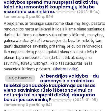
valdybos sprendimu nuspręsti atlikti visų
laiptinių remontą iš kaupiamųjų lėšų be
visuotinio susirinkimo.
(2023-11-14)
komentarų: 0
peržiūrų: 844
Abejojame, ar teisingai supratome klausimą. Jeigu pastato
renovacijos metu atliekami ir ilgalaikiame plane suplanuoti
darbai, tai tiems darbams sukauptomis lėšomis, manytina,
galima atsiskaityti už renovacijos darbus, tik reikėtų tam
gauti daugumos savininkų pritarimą. Jeigu po renovacijos
liko nepanaudotų pagal ilgalaikį planą sukauptų lėšų ir
planas tapo nebeaktualus (darbai atlikti), dauguma
savininkų turėtų nuspręsti, kaip tas sukauptas lėšas
panaudoti kitiems pastato... (
skaityti viską
)
Ar bendrijos valdyba - du
susijęs klausimas
asmenys ir pirmininkas
teisėtai panaudojo kaupiamąsias lėšas
vieno savininko rūsio išbetonavimui ar
neturejo tai nuspręsti didžioji dauguma
bendrijos savininkų?
(2023-01-05)
komentarų: 0
peržiūrų: 841