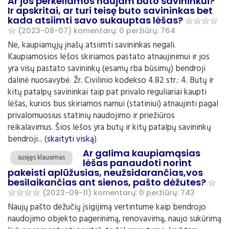
Ar jos perkeliamos naujam buto savininkui?
Ir apskritai, ar turi teisę buto savininkas bet
kada atsiimti savo sukauptas lėšas?
(2023-08-07)
komentarų: 0
peržiūrų: 764
Ne, kaupiamųjų įnašų atsiimti savininkas negali.
Kaupiamosios lėšos skiriamos pastato atnaujinimui ir jos
yra visų pastato savininkų (esamų rba būsimų) bendroji
dalinė nuosavybė. Žr. Civilinio kodekso 4.82 str.: 4. Butų ir
kitų patalpų savininkai taip pat privalo reguliariai kaupti
lėšas, kurios bus skiriamos namui (statiniui) atnaujinti pagal
privalomuosius statinių naudojimo ir priežiūros
reikalavimus. Šios lėšos yra butų ir kitų patalpų savininkų
bendroji... (
skaityti viską
)
Ar galima kaupiamąsias
susijęs klausimas
lėšas panaudoti norint
pakeisti aplūžusias, neužsidarančias,vos
besilaikančias ant sienos, pašto dėžutes?
(2023-09-11)
komentarų: 0
peržiūrų: 743
Naujų pašto dėžučių įsigijimą vertintume kaip bendrojo
naudojimo objekto pagerinimą, renovavimą, naujo sukūrimą