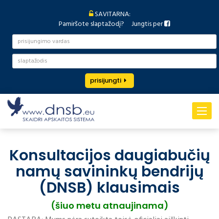
SAVITARNA:
Pamiršote slaptažodį?
Jungtis per
prisijungti
Toggle
navigat
Konsultacijos daugiabučių
namų savininkų bendrijų
(DNSB) klausimais
(šiuo metu atnaujinama)