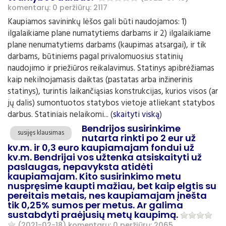
komentarų: 0
peržiūrų: 2117
Kaupiamos savininkų lėšos gali būti naudojamos: 1)
ilgalaikiame plane numatytiems darbams ir 2) ilgalaikiame
plane nenumatytiems darbams (kaupimas atsargai), ir tik
darbams, būtiniems pagal privalomuosius statinių
naudojimo ir priežiūros reikalavimus. Statinys apibrėžiamas
kaip nekilnojamasis daiktas (pastatas arba inžinerinis
statinys), turintis laikančiąsias konstrukcijas, kurios visos (ar
jų dalis) sumontuotos statybos vietoje atliekant statybos
darbus. Statiniais nelaikomi... (
skaityti viską
)
Bendrijos susirinkime
susijęs klausimas
nutarta rinkti po 2 eur už
kv.m. ir 0,3 euro kaupiamajam fondui už
kv.m. Bendrijai vos užtenka atsiskaityti už
paslaugas, nepavyksta atidėti
kaupiamajam. Kito susirinkimo metu
nuspręsime kaupti mažiau, bet kaip elgtis su
pereitais metais, nes kaupiamajam įnešta
tik 0,25% sumos per metus. Ar galima
sustabdyti praėjusių metų kaupimą.
(2021-02-18)
komentarų: 0
peržiūrų: 2065