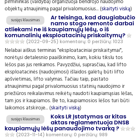
pirmininkas (valdyba) organizuoja bendrojo naudojimo
objektų atnaujinimą pagal privalomuosius... (
skaityti viską
)
Ar teisinga, kad daugiabučio
susijęs klausimas
namo stogo remonto darbai
atliekami ne iš kaupiamųjų lėšų, o iš
komunalinių eksploatacinių priskaitymų?
(2022-09-25)
komentarų: 0
peržiūrų: 1023
Nelabai aiškus terminas "eksploataciniai priskaitymai",
norėtųsi detalesnio paaiškinimo, kam, kokiu tikslu tos
lėšos pas jus renkamos. Pavyzdžiui, suprasčiau, kad lifto
eksploatacinės (naudojimosi) išlaidos galėtų būti lifto
apšvietimas, lifto valymas. Tačiau taip, pastato
atnaujinimui pagal privalomuosius statinių naudojimo ir
priežiūros reikalavimus reikėtų naudoti kaupiamąsias lėšas,
tam jos ir kaupiamos. Be to, kaupiamosios lėšos turi būti
laikomos atskiroje... (
skaityti viską
)
Koks LR Įstatymas ar kitas
susijęs klausimas
aktas reglamentuoja DNSB
kaupiamųjų lėšų panaudojimo tvarką ?
(2023-11-14)
komentarų: 0
peržiūrų: 989