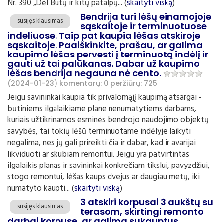
Nr. 390 „Dėl Butų ir kitų patalpų... (
skaityti viską
)
Bendrija turi lėšų einamojoje
susijęs klausimas
sąskaitoje ir terminuotuose
indeliuose. Taip pat kaupia lėšas atskiroje
sąskaitoje. Paaiškinkite, prašau, ar galima
kaupimo lėšas pervesti į terminuotą indėlį ir
gauti už tai palūkanas. Dabar už kaupimo
lėšas bendrija negauna nė cento.
(2024-01-23)
komentarų: 0
peržiūrų: 725
Jeigu savininkai kaupia tik privalomąjį kaupimą atsargai -
būtiniems ilgalaikiame plane nenumatytiems darbams,
kuriais užtikrinamos esminės bendrojo naudojimo objektų
savybės, tai tokių lėšū terminuotame indėlyje laikyti
negalima, nes jų gali prireikti čia ir dabar, kad ir avarijai
likviduoti ar skubiam remontui. Jeigu yra patvirtintas
ilgalaikis planas ir savininkai konkrečiam tikslui, pavyzdžiui,
stogo remontui, lėšas kaups dvejus ar daugiau metų, iki
numatyto kaupti... (
skaityti viską
)
3 atskiri korpusai 3 aukštų su
susijęs klausimas
terasom, skirtingi remonto
darbai korpuse, ar galima sukauptus